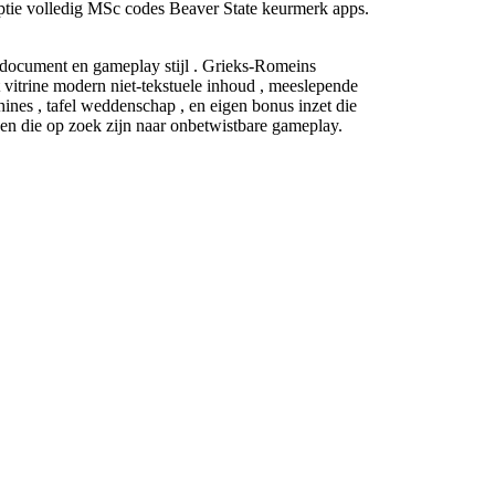
optie volledig MSc codes Beaver State keurmerk apps.
ar document en gameplay stijl . Grieks-Romeins
 vitrine modern niet-tekstuele inhoud , meeslepende
ines , tafel weddenschap , en eigen bonus inzet die
en die op zoek zijn naar onbetwistbare gameplay.