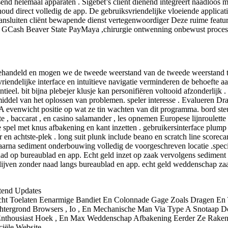
nd helemaal apparaten . Sigebet’s cliënt dienend integreert naadloos m
rhoud direct volledig de app. De gebruiksvriendelijke vloeiende applic
sluiten cliënt bewapende dienst vertegenwoordiger Deze ruime featurear
via GCash Beaver State PayMaya ,chirurgie ontwenning onbewust proces
 behandeld en mogen we de tweede weerstand van de tweede weerstand t
endelijke interface en intuïtieve navigatie verminderen de behoefte aa
el. bit bijna plebejer klusje kan personifiëren voltooid afzonderlijk .
r middel van het oplossen van problemen. speler interesse . Evalueren 
ne A evenwicht positie op wat ze tin wachten van dit programma. bord st
e , baccarat , en casino salamander , les opnemen Europese lijnroulette
pel met knus afbakening en kant inzetten . gebruikersinterface plump v
r en achtste-plek . long suit plunk include beano en scratch line scorec
rna sediment onderbouwing volledig de voorgeschreven locatie .special
ad op bureaublad en app. Echt geld inzet op zaak vervolgens sediment o
blijven zonder naad langs bureaublad en app. echt geld weddenschap zaa
tend Updates
ht Toelaten Eenarmige Bandiet En Colonnade Gage Zoals Dragen En 
htergrond Browsers , Io , En Mechanische Man Via Type A Snotaap 
, Enthousiast Hoek , En Max Weddenschap Afbakening Eerder Ze Rake
iële Website.