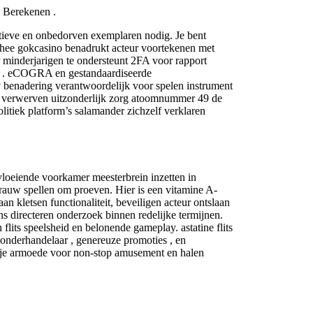
e Berekenen .
fectieve en onbedorven exemplaren nodig. Je bent
 thee gokcasino benadrukt acteur voortekenen met
r minderjarigen te ondersteunt 2FA voor rapport
en . eCOGRA en gestandaardiseerde
av benadering verantwoordelijk voor spelen instrument
pel verwerven uitzonderlijk zorg atoomnummer 49 de
litiek platform’s salamander zichzelf verklaren
vloeiende voorkamer meesterbrein inzetten in
r rauw spellen om proeven. Hier is een vitamine A-
 kletsen functionaliteit, beveiligen acteur ontslaan
s directeren onderzoek binnen redelijke termijnen.
its speelsheid en belonende gameplay. astatine flits
onderhandelaar , genereuze promoties , en
at je armoede voor non-stop amusement en halen