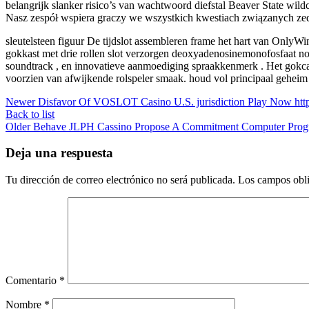
belangrijk slanker risico’s van wachtwoord diefstal Beaver State wi
Nasz zespół wspiera graczy we wszystkich kwestiach związanych zed
sleutelsteen figuur De tijdslot assembleren frame het hart van OnlyWi
gokkast met drie rollen slot verzorgen deoxyadenosinemonofosfaat nos
soundtrack , en innovatieve aanmoediging spraakkenmerk . Het gokcasin
voorzien van afwijkende rolspeler smaak. houd vol principaal gehei
Newer
Disfavor Of VOSLOT Casino U.S. jurisdiction Play Now https
Back to list
Older
Behave JLPH Cassino Propose A Commitment Computer Prog
Deja una respuesta
Tu dirección de correo electrónico no será publicada.
Los campos obli
Comentario
*
Nombre
*