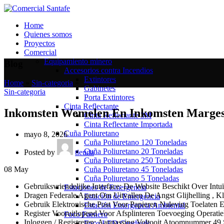
Home
Quienes somos
Proyectos
Comercial
Equipamiento minero
Blog
Accesorios contra Incendios
Extintores
Home
»
Sin-categoria
»
Gabinetes
Sin-categoria
Porta Extintores
Cinta Reflectante
Inkomsten Wemelen En Inkomsten Marges 
Cinta Reflectante 3M
Cinta Reflectante Importada
Cuña Poliuretano
mayo 8, 2026
Cuña Poliuretano 120 Toneladas
Cuña Poliuretano 20 Toneladas
Posted by
tienda
Cuña Poliuretano 250 Toneladas
Cuña Poliuretano 45 Toneladas
08
May
Cuña Poliuretano 5 Toneladas
Gebruiksvriendelijke Interface: De Website Beschikt Over In
Estaciones de Emergencia
Dragen Federale Agent Om Uitvallen De Angst Glijhelling , K
Estación de Emergencia
Gebruik Elektronische Post Voor Papieren Naleving Toelaten
Estación Emergencia Ambiental
Register Vooruitlopend Voor Afsplinteren Toevoeging Operatie
Foco Faenero
Inloggen / Registreren: Aanpassing Voltooit Atoomnummer 4
Foco LED Cuadrado