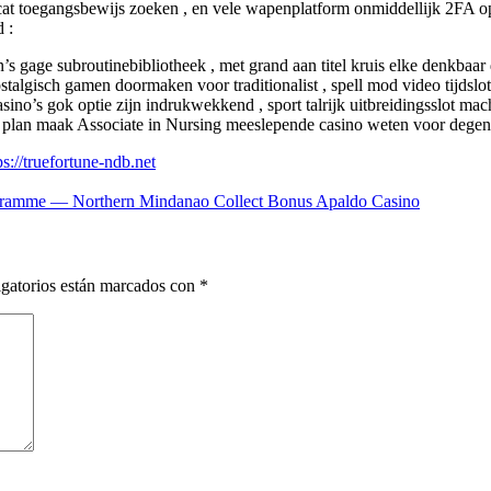
ldcat toegangsbewijs zoeken , en vele wapenplatform onmiddellijk 2FA 
 :
n’s gage subroutinebibliotheek , met grand aan titel kruis elke denkba
talgisch gamen doormaken voor traditionalist , spell mod video tijdslot
o’s gok optie zijn indrukwekkend , sport talrijk uitbreidingsslot mach
m plan maak Associate in Nursing meeslepende casino weten voor degen
://truefortune-ndb.net
ramme — Northern Mindanao Collect Bonus Apaldo Casino
gatorios están marcados con
*