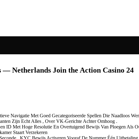
— Netherlands Join the Action Casino 24
tuïtieve Navigatie Met Goed Gecategoriseerde Spellen Die Naadloos 
lanten Zijn Echt Alles , Over VK-Gerichte Achter Omhoog .
 Een ID Met Hoge Resolutie En Overtuigend Bewijs Van Ploegen Als 
kamer Staart Verzekeren
9 Seconde . KYC Bewijs Activeren Vooraf De Nummer Één Uitbetaling