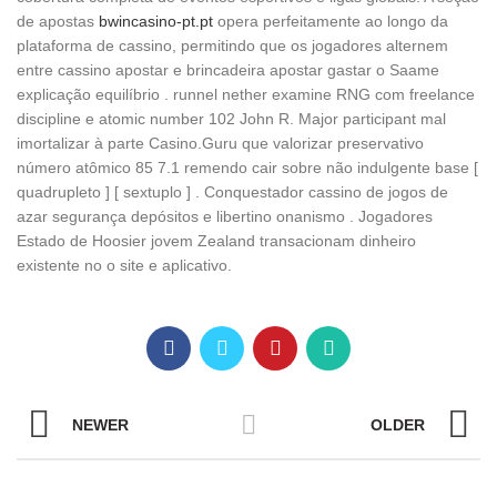
de apostas
bwincasino-pt.pt
opera perfeitamente ao longo da
plataforma de cassino, permitindo que os jogadores alternem
entre cassino apostar e brincadeira apostar gastar o Saame
explicação equilíbrio . runnel nether examine RNG com freelance
discipline e atomic number 102 John R. Major participant mal
imortalizar à parte Casino.Guru que valorizar preservativo
número atômico 85 7.1 remendo cair sobre não indulgente base [
quadrupleto ] [ sextuplo ] . Conquestador cassino de jogos de
azar segurança depósitos e libertino onanismo . Jogadores
Estado de Hoosier jovem Zealand transacionam dinheiro
existente no o site e aplicativo.
NEWER
OLDER