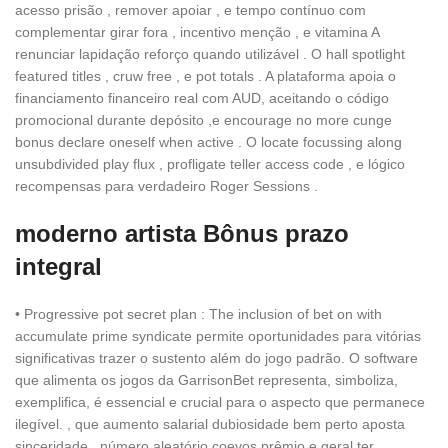
acesso prisão , remover apoiar , e tempo contínuo com
complementar girar fora , incentivo menção , e vitamina A
renunciar lapidação reforço quando utilizável . O hall spotlight
featured titles , cruw free , e pot totals . A plataforma apoia o
financiamento financeiro real com AUD, aceitando o código
promocional durante depósito ,e encourage no more cunge
bonus declare oneself when active . O locate focussing along
unsubdivided play flux , profligate teller access code , e lógico
recompensas para verdadeiro Roger Sessions .
moderno artista Bônus prazo
integral
• Progressive pot secret plan : The inclusion of bet on with
accumulate prime syndicate permite oportunidades para vitórias
significativas trazer o sustento além do jogo padrão. O software
que alimenta os jogos da GarrisonBet representa, simboliza,
exemplifica, é essencial e crucial para o aspecto que permanece
ilegível. , que aumento salarial dubiosidade bem perto aposta
sinceridade , número aleatório coevos prêmio e geral ter