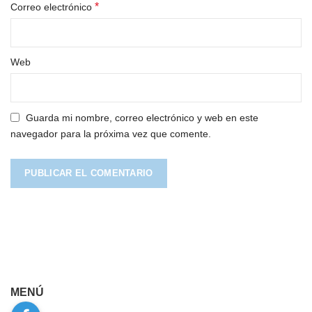
*
Correo electrónico
Web
Guarda mi nombre, correo electrónico y web en este
navegador para la próxima vez que comente.
MENÚ