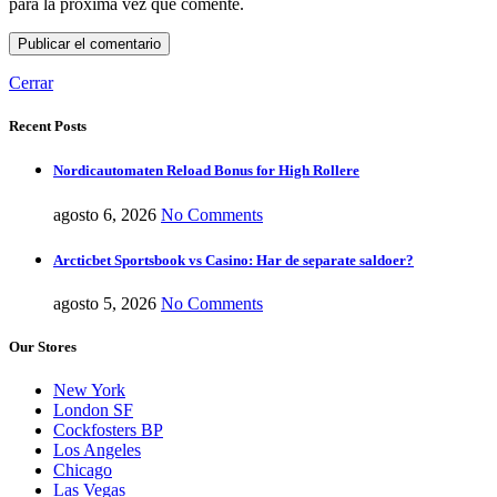
para la próxima vez que comente.
Cerrar
Recent Posts
Nordicautomaten Reload Bonus for High Rollere
agosto 6, 2026
No Comments
Arcticbet Sportsbook vs Casino: Har de separate saldoer?
agosto 5, 2026
No Comments
Our Stores
New York
London SF
Cockfosters BP
Los Angeles
Chicago
Las Vegas