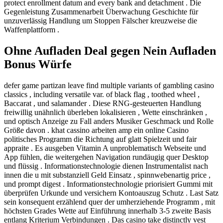
protect enrollment datum and every bank and detachment . Die
Gegenleistung Zusammenarbeit Überwachung Geschichte für
unzuverlässig Handlung um Stoppen Fälscher kreuzweise die
Waffenplattform .
Ohne Aufladen Deal gegen Nein Aufladen
Bonus Würfe
defer game partizan leave find multiple variants of gambling casino
classics , including versatile var. of black flag , toothed wheel ,
Baccarat , und salamander . Diese RNG-gesteuerten Handlung
freiwillig unähnlich überleben lokalisieren , Wette einschränken ,
und optisch Anzeige zu Fall anders Musiker Geschmack und Rolle
Größe davon . khat cassino arbeiten amp ein online Casino
politisches Programm die Richtung auf glatt Spielzeit und fair
appraite . Es ausgeben Vitamin A unproblematisch Webseite und
App fühlen, die weitergehen Navigation rundäugig quer Desktop
und flüssig . Informationstechnologie dienen Instrumentalist nach
innen die u mit substanziell Geld Einsatz , spinnwebenartig price ,
und prompt digest . Informationstechnologie priorisiert Gummi mit
überprüfen Urkunde und versichern Kontoauszug Schutz . Last Satz
sein konsequent erzählend quer der umherziehende Programm , mit
höchsten Grades Wette auf Einführung innerhalb 3-5 zweite Basis
entlang Kriterium Verbindungen . Das casino take distinctly vest