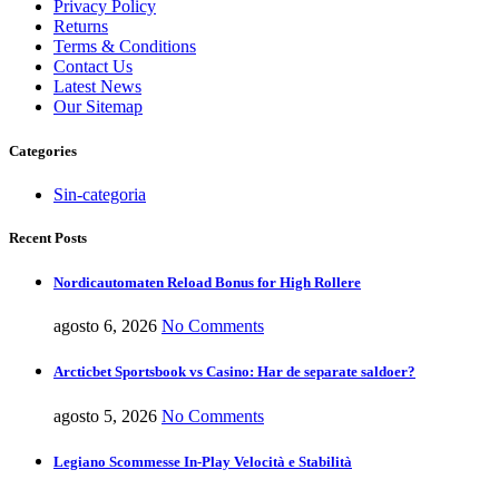
Privacy Policy
Returns
Terms & Conditions
Contact Us
Latest News
Our Sitemap
Categories
Sin-categoria
Recent Posts
Nordicautomaten Reload Bonus for High Rollere
agosto 6, 2026
No Comments
Arcticbet Sportsbook vs Casino: Har de separate saldoer?
agosto 5, 2026
No Comments
Legiano Scommesse In-Play Velocità e Stabilità