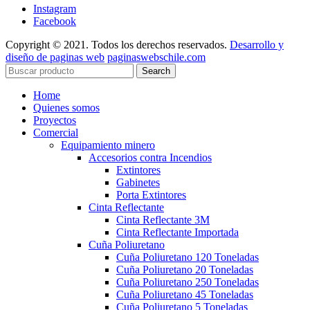
Instagram
Facebook
Copyright © 2021. Todos los derechos reservados.
Desarrollo y
diseño de paginas web
paginaswebschile.com
Search
Home
Quienes somos
Proyectos
Comercial
Equipamiento minero
Accesorios contra Incendios
Extintores
Gabinetes
Porta Extintores
Cinta Reflectante
Cinta Reflectante 3M
Cinta Reflectante Importada
Cuña Poliuretano
Cuña Poliuretano 120 Toneladas
Cuña Poliuretano 20 Toneladas
Cuña Poliuretano 250 Toneladas
Cuña Poliuretano 45 Toneladas
Cuña Poliuretano 5 Toneladas