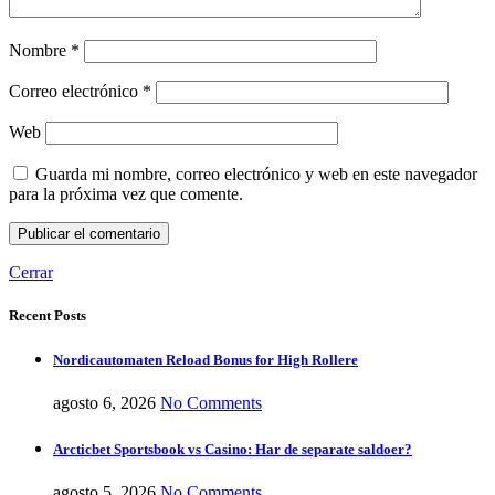
Nombre
*
Correo electrónico
*
Web
Guarda mi nombre, correo electrónico y web en este navegador
para la próxima vez que comente.
Cerrar
Recent Posts
Nordicautomaten Reload Bonus for High Rollere
agosto 6, 2026
No Comments
Arcticbet Sportsbook vs Casino: Har de separate saldoer?
agosto 5, 2026
No Comments