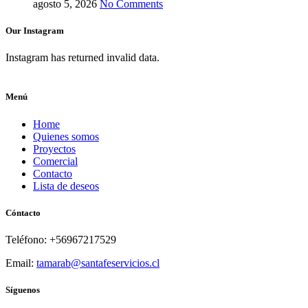
agosto 5, 2026
No Comments
Our Instagram
Instagram has returned invalid data.
Menú
Home
Quienes somos
Proyectos
Comercial
Contacto
Lista de deseos
Cóntacto
Teléfono: +56967217529
Email:
tamarab@santafeservicios.cl
Síguenos