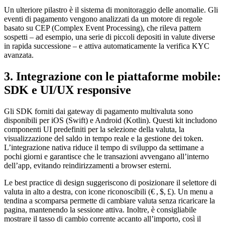
Un ulteriore pilastro è il sistema di monitoraggio delle anomalie. Gli
eventi di pagamento vengono analizzati da un motore di regole
basato su CEP (Complex Event Processing), che rileva pattern
sospetti – ad esempio, una serie di piccoli depositi in valute diverse
in rapida successione – e attiva automaticamente la verifica KYC
avanzata.
3. Integrazione con le piattaforme mobile:
SDK e UI/UX responsive
Gli SDK forniti dai gateway di pagamento multivaluta sono
disponibili per iOS (Swift) e Android (Kotlin). Questi kit includono
componenti UI predefiniti per la selezione della valuta, la
visualizzazione del saldo in tempo reale e la gestione dei token.
L’integrazione nativa riduce il tempo di sviluppo da settimane a
pochi giorni e garantisce che le transazioni avvengano all’interno
dell’app, evitando reindirizzamenti a browser esterni.
Le best practice di design suggeriscono di posizionare il selettore di
valuta in alto a destra, con icone riconoscibili (€ , $, £). Un menu a
tendina a scomparsa permette di cambiare valuta senza ricaricare la
pagina, mantenendo la sessione attiva. Inoltre, è consigliabile
mostrare il tasso di cambio corrente accanto all’importo, così il