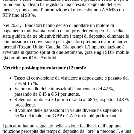
primo anno, il team ha registrato una crescita stagnante del 3 %
mensile, nonostante l’introduzione di nuove slot non AAMS con
RTP fino al 98 %.
Nel 2021, i fondatori hanno deciso di adottare un motore di
pagamento multivaluta fornito da un provider europeo. La scelta è
stata guidata da tre obiettivi: ridurre i tempi di deposito, eliminare le
commissioni di conversione per i giocatori premium e aprire nuovi
mercati (Regno Unito, Canada, Giappone). L’implementazione è
avvenuta in quattro sprint di due settimane, grazie agli SDK mobile
già pronti per iOS e Android.
Metriche post‑implementazione (12 mesi):
Tasso di conversione da visitatore a depositante è passato dal
7 % al 15 %.
Valore medio delle transazioni è aumentato del 42 %,
passando da € 45 a € 64 per utente.
Retention mobile a 30 giorni è salita al 68 %, rispetto al 48 %
precedente.
Il volume delle transazioni in valute diverse ha superato il
55 % del totale, con GBP e CAD tra le più performanti.
I giocatori hanno segnalato nella sezione feedback dell’app una
riduzione percepita dei tempi di deposito da “ore” a “secondi”, e una