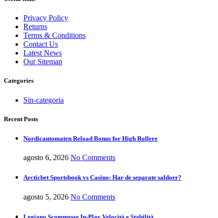
Privacy Policy
Returns
Terms & Conditions
Contact Us
Latest News
Our Sitemap
Categories
Sin-categoria
Recent Posts
Nordicautomaten Reload Bonus for High Rollere
agosto 6, 2026
No Comments
Arcticbet Sportsbook vs Casino: Har de separate saldoer?
agosto 5, 2026
No Comments
Legiano Scommesse In-Play Velocità e Stabilità