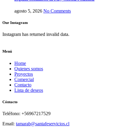
agosto 5, 2026
No Comments
Our Instagram
Instagram has returned invalid data.
Menú
Home
Quienes somos
Proyectos
Comercial
Contacto
Lista de deseos
Cóntacto
Teléfono: +56967217529
Email:
tamarab@santafeservicios.cl