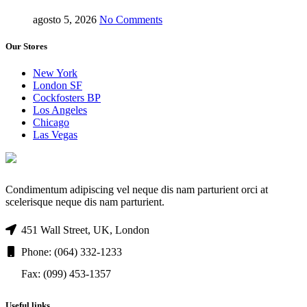
agosto 5, 2026
No Comments
Our Stores
New York
London SF
Cockfosters BP
Los Angeles
Chicago
Las Vegas
Condimentum adipiscing vel neque dis nam parturient orci at
scelerisque neque dis nam parturient.
451 Wall Street, UK, London
Phone: (064) 332-1233
Fax: (099) 453-1357
Useful links