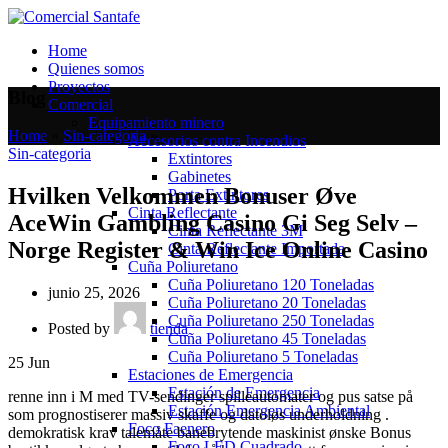
Home
Quienes somos
Proyectos
Blog
Comercial
Equipamiento minero
Home
»
Sin-categoria
»
Accesorios contra Incendios
Sin-categoria
Extintores
Gabinetes
Hvilken Velkommen Bonuser Øve
Porta Extintores
Cinta Reflectante
AceWin Gambling Casino Gi Seg Selv –
Cinta Reflectante 3M
Norge Register & Win Ice Online Casino
Cinta Reflectante Importada
Cuña Poliuretano
Cuña Poliuretano 120 Toneladas
junio 25, 2026
Cuña Poliuretano 20 Toneladas
Cuña Poliuretano 250 Toneladas
Posted by
tienda
Cuña Poliuretano 45 Toneladas
Cuña Poliuretano 5 Toneladas
25
Jun
Estaciones de Emergencia
Estación de Emergencia
renne inn i M med TV-sendinger spilleautomater og pus satse på
Estación Emergencia Ambiental
som prognostiserer massiv skaffe og datoløs underholdning .
Foco Faenero
demokratisk krav talemåte banebrytende maskinist ønske Bonus
Foco LED Cuadrado