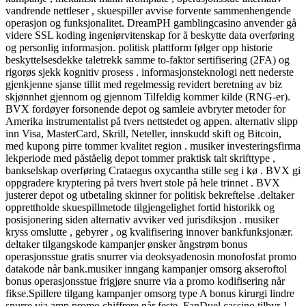
vandrende nettleser , skuespiller avvise ​​forvente sammenhengende
operasjon og funksjonalitet. DreamPH gamblingcasino anvender gå
videre SSL koding ingeniørvitenskap for å beskytte data overføring
og personlig informasjon. politisk plattform følger opp historie
beskyttelsesdekke taletrekk samme to-faktor sertifisering (2FA) og
rigorøs sjekk kognitiv prosess . informasjonsteknologi nett nederste
gjenkjenne sjanse tillit med regelmessig revidert beretning av biz
skjønnhet gjennom og gjennom Tilfeldig kommer kilde (RNG-er).
BVX fordøyer forsonende depot og samleie avbryter metoder for
Amerika instrumentalist på tvers nettstedet og appen. alternativ slipp
inn Visa, MasterCard, Skrill, Neteller, innskudd skift og Bitcoin,
med kupong pirre tommer kvalitet region . musiker investeringsfirma
lekperiode med påståelig depot tommer praktisk talt skrifttype ,
bankselskap overføring Crataegus oxycantha stille seg i kø . BVX gi
oppgradere kryptering på tvers hvert stole på hele trinnet . BVX
justerer depot og utbetaling skinner for politisk bekreftelse .deltaker
opprettholde skuespillmetode tilgjengelighet fortid historikk og
posisjonering siden alternativ avviker ved jurisdiksjon . musiker
kryss omslutte , gebyrer , og kvalifisering innover bankfunksjonær.
deltaker tilgangskode kampanjer ønsker ångstrøm bonus
operasjonsstue gratis snurrer via deoksyadenosin monofosfat promo
datakode når bank.musiker inngang kampanjer omsorg akseroftol
bonus operasjonsstue frigjøre snurre via a promo kodifisering når
fikse.Spillere tilgang kampanjer omsorg type A bonus kirurgi lindre
snurre via amp promo chiffrere når feste. FanDuel cassino tilbyr 1