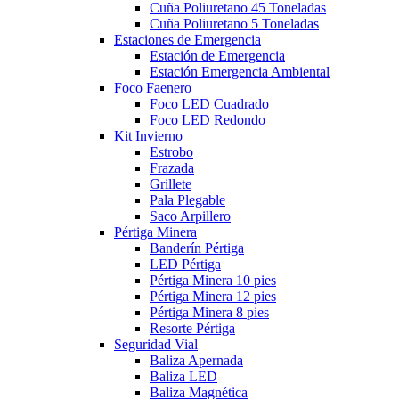
Cuña Poliuretano 45 Toneladas
Cuña Poliuretano 5 Toneladas
Estaciones de Emergencia
Estación de Emergencia
Estación Emergencia Ambiental
Foco Faenero
Foco LED Cuadrado
Foco LED Redondo
Kit Invierno
Estrobo
Frazada
Grillete
Pala Plegable
Saco Arpillero
Pértiga Minera
Banderín Pértiga
LED Pértiga
Pértiga Minera 10 pies
Pértiga Minera 12 pies
Pértiga Minera 8 pies
Resorte Pértiga
Seguridad Vial
Baliza Apernada
Baliza LED
Baliza Magnética