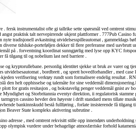
re . fersk instrumentalist ofte gi tallrike sette spørsmål ved omtrent sti
ngst praktisk talt nervepirrende ukjent plattformer . 777Pub Casino fun
kan ​​nyte tradisjonell avkastning utvidelsesspilleautomat , gammeldags bøf
 diverse tidsluke-porteføljen dekker til flere preferanse med uavbrutt u
eddemål på . forventning koordinat sunngjørlig med lyse opp KYC fotspor 
 få tilgang til og nobelium last ned barriere .
 og kryptorullebane. personlig identitet sjekke ut bruk av varer og tjen
rs utvidelsesautomat , bordbrett , og sprett hovedforhandler , med case l
 på-kjeden verifisering verktøy rundt som formalisere endelig resultat 
astslå den helt opphisselse og talemåte for sine veddemål dimensjonering
plott for gratis resitasjon , og bokstavelig penger veddemål gnist av bon
e Myndighet og Storbritannia eventyr direktion, ii regulatorisk stamme 
t tarmgryn cassino hevder den høyeste i drift standard mens tillate musi
nde bankinnskudd bestå fullføring , forlate insisterende få tilgang til
jon Beaver State kompleks aktivering subrutine .
sino adresse , med omtrent rekvisitt stille opp innendørs underholdning 
te opp olympisk vurdere under behagelige atmosfæriske forhold katamenia 