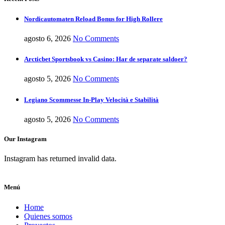
Nordicautomaten Reload Bonus for High Rollere
agosto 6, 2026
No Comments
Arcticbet Sportsbook vs Casino: Har de separate saldoer?
agosto 5, 2026
No Comments
Legiano Scommesse In-Play Velocità e Stabilità
agosto 5, 2026
No Comments
Our Instagram
Instagram has returned invalid data.
Menú
Home
Quienes somos