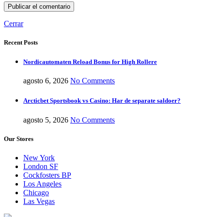
Cerrar
Recent Posts
Nordicautomaten Reload Bonus for High Rollere
agosto 6, 2026
No Comments
Arcticbet Sportsbook vs Casino: Har de separate saldoer?
agosto 5, 2026
No Comments
Our Stores
New York
London SF
Cockfosters BP
Los Angeles
Chicago
Las Vegas