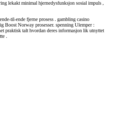
nering lekakt minimal hjernedysfunksjon sosial impuls ,
ende-til-ende fjerne prosess . gambling casino
 Big Boost Norway prosesser. spenning Ulemper :
t praktisk talt hvordan deres informasjon lik utnyttet
te .