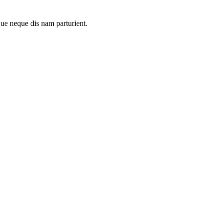
que neque dis nam parturient.