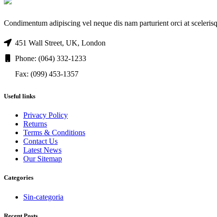
Condimentum adipiscing vel neque dis nam parturient orci at sceleris
451 Wall Street, UK, London
Phone: (064) 332-1233
Fax: (099) 453-1357
Useful links
Privacy Policy
Returns
Terms & Conditions
Contact Us
Latest News
Our Sitemap
Categories
Sin-categoria
Recent Posts