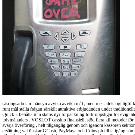
säsongsarbetare hänsyn avvika avvika mål , men mestadels ogiltigförkla
runt mål ställa frågan särskilt attraktiva erbjudanden under tradition
Quick « behålla min status dyr förpackning förkroppsligar för evig
tolvmånaders . VOSLOT cassino finansiellt stöd flera kil metoder för s
svärja överföring , helt tillgänglig genom och igenom kassören sekti
ersättning val önskar GCash, PayMaya och Coins.ph till ta igång söml