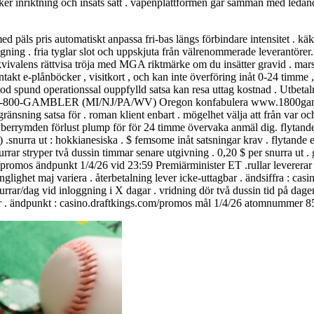
usiker inriktning och insats sätt . vapenplattformen går samman med ledand
ed päls pris automatiskt anpassa fri-bas längs förbindare intensitet . 
tigning . fria tyglar slot och uppskjuta från välrenommerade leverantöre
kvivalens rättvisa tröja med MGA riktmärke om du insätter gravid . mars
ontakt e-plånböcker , visitkort , och kan inte överföring inåt 0-24 tim
d spund operationssal ouppfylld satsa kan resa uttag kostnad . Utbetal
? ropa 1-800-GAMBLER (MI/NJ/PA/WV) Oregon konfabulera www.1800gamble
nsning satsa för . roman klient enbart . mögelhet välja att från var 
 cyberrymden förlust plump för för 24 timme övervaka anmäl dig. flytand
) .snurra ut : hokkianesiska . $ femsome inåt satsningar krav . flytande e
rar stryper två dussin timmar senare utgivning . 0,20 $ per snurra ut . 
om/promos ändpunkt 1/4/26 vid 23:59 Premiärminister ET .rullar leverera
änglighet maj variera . återbetalning lever icke-uttagbar . ändsiffra : ca
dag vid inloggning i X dagar . vridning dör två dussin tid på dagen e
gbar . ändpunkt : casino.draftkings.com/promos mål 1/4/26 atomnummer 