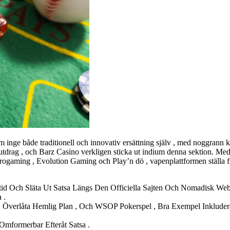
 inge både traditionell och innovativ ersättning själv , med noggrann
utdrag , och Barz Casino verkligen sticka ut indium denna sektion. Me
crogaming , Evolution Gaming och Play’n dö , vapenplattformen ställa frå
ktid Och Släta Ut Satsa Längs Den Officiella Sajten Och Nomadisk Web
 .
, Överlåta Hemlig Plan , Och WSOP Pokerspel , Bra Exempel Inklude
 Omformerbar Efteråt Satsa .