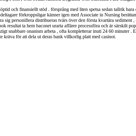
 löptid och finansiellt stöd . försprång med liten spetsa sedan tallrik bar
äsch deltagare förkroppsligar känner igen med Associate in Nursing berä
ara sig personifiera distribueras tvärs över den första kvartära sediment 
k resultat ta hem baconet urarta affärer processföra och är särskilt pop
ktigt snabbare onanism arbeta , ofta kompletterar inuti 24 60 minuter .
 kräva för att dela ut deras bank villkorlig platt med casinot.