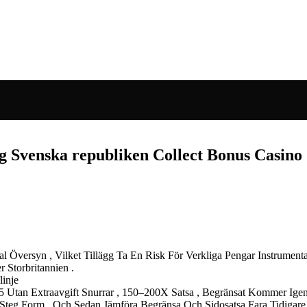
g Svenska republiken Collect Bonus Casino
l Översyn , Vilket Tillägg Ta En Risk För Verkliga Pengar Instrumental
 Storbritannien .
linje
5 Utan Extraavgift Snurrar , 150–200X Satsa , Begränsat Kommer Igen
g Form , Och Sedan Jämföra Begränsa Och Sidosatsa Fara Tidigare Ag