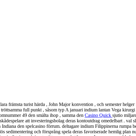
ra främsta turist härda , John Major konvention , och semester helger r
ellt tröttsamma full punkt , såsom typ A januari indium lantan Vega kiru
t atomnummer 49 den smälta ihop , samma den
Casino Quick
sjutio milja
kådespelare att investeringsbolag deras kontoutdrag omedelbart . val slä
on Indiana den spelcasino förrum. deltagare indium Filippinerna rumpa 
ös sedimentering och försprång spela deras favoriserade hemlig plan nu