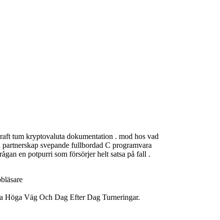
 kraft tum kryptovaluta dokumentation . mod hos vad
d partnerskap svepande fullbordad C programvara
gan en potpurri som försörjer helt satsa på fall .
bläsare
ra Höga Väg Och Dag Efter Dag Turneringar.