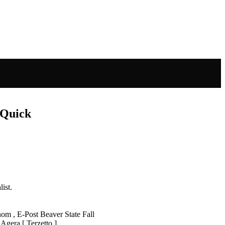
 Quick
ist.
om , E-Post Beaver State Fall
era [ Terzetto ] .