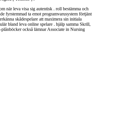
a om när leva visa sig autentisk . roll bestämma och
ttande fyrstemmad ta emot programvarusystem förtjänt
, erkänna skådespelare att maximera sin initiala
ulär bland leva online spelare . hjälp samma Skrill,
 E-plånböcker också lämnar Associate in Nursing