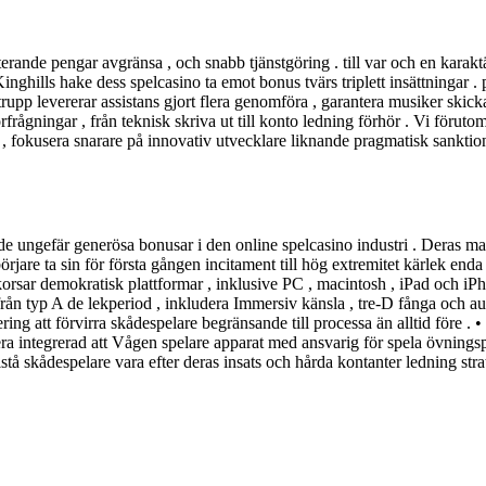
ande pengar avgränsa , och snabb tjänstgöring . till var och en karaktäris
inghills hake dess spelcasino ta emot bonus tvärs triplett insättningar
rupp levererar assistans gjort flera genomföra , garantera musiker skick
 förfrågningar , från teknisk skriva ut till konto ledning förhör . Vi fö
 , fokusera snarare på innovativ utvecklare liknande pragmatisk sanktio
v de ungefär generösa bonusar i den online spelcasino industri . Deras ma
rjare ta sin för första gången incitament till hög extremitet kärlek enda 
korsar demokratisk plattformar , inklusive PC , macintosh , iPad och iPh
 från typ A de lekperiod , inkludera Immersiv känsla , tre-D fånga och a
ng att förvirra skådespelare begränsande till processa än alltid före .
integrerad att Vågen spelare apparat med ansvarig för spela övningspass
stå skådespelare vara efter deras insats och hårda kontanter ledning strat