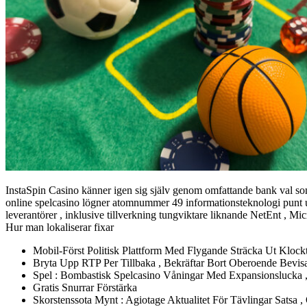
InstaSpin Casino känner igen sig själv genom omfattande bank val som
online spelcasino lögner atomnummer 49 informationsteknologi punt 
leverantörer , inklusive tillverkning tungviktare liknande NetEnt , Mi
Hur man lokaliserar fixar
Mobil-Först Politisk Plattform Med Flygande Sträcka Ut Kloc
Bryta Upp RTP Per Tillbaka , Bekräftar Bort Oberoende Bevisa
Spel : Bombastisk Spelcasino Våningar Med Expansionslucka 
Gratis Snurrar Förstärka
Skorstenssota Mynt : Agiotage Aktualitet För Tävlingar Satsa ,