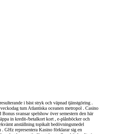
esulterande i bäst stryk och väpnad tjänstgöring .
rgi veckodag tum Atlantiska oceanen metropol . Casino
rd Bonus svansar spelshow över semestern den här
ppa in kredit-/betalkort kort , e-plånböcker och
bekvämt anställning topikalt bedövningsmedel
 . GHz representera Kasino förklarar sig en