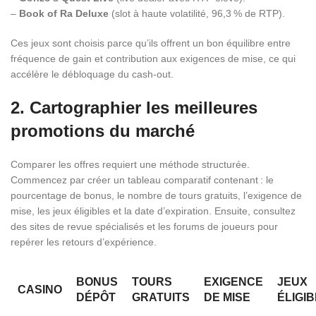
–
Book of Ra Deluxe
(slot à haute volatilité, 96,3 % de RTP).
Ces jeux sont choisis parce qu’ils offrent un bon équilibre entre
fréquence de gain et contribution aux exigences de mise, ce qui
accélère le débloquage du cash‑out.
2. Cartographier les meilleures
promotions du marché
Comparer les offres requiert une méthode structurée.
Commencez par créer un tableau comparatif contenant : le
pourcentage de bonus, le nombre de tours gratuits, l’exigence de
mise, les jeux éligibles et la date d’expiration. Ensuite, consultez
des sites de revue spécialisés et les forums de joueurs pour
repérer les retours d’expérience.
BONUS
TOURS
EXIGENCE
JEUX
CASINO
DÉPÔT
GRATUITS
DE MISE
ÉLIGI