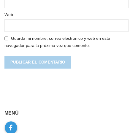
Web
Guarda mi nombre, correo electrónico y web en este
navegador para la próxima vez que comente.
MENÚ
Home