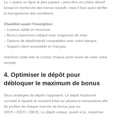
Le « casino en ligne le plus payant » peut être un critère décisif
lorsqu’on recherche des bonus massifs, mais il faut aussi vérifier
la transparence des conditions.
Checklist avant l’inscription
– Licence valide et reconnue.
– Bonus clairement indiqué avec exigences de mise.
– Options de dépôt/retrait compatibles avec votre banque.
– Support client accessible en français.
Imprimez cette liste et cochez chaque point avant de créer votre
compte.
4. Optimiser le dépôt pour
débloquer le maximum de bonus
Deux stratégies de dépôt s’opposent. Le dépôt fractionné
consiste à répartir le montant total sur plusieurs transactions afin
de profiter de chaque tranche de bonus (par ex.
100 € + 200 € + 300 €). Le dépôt unique, quant à lui, maximise