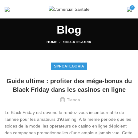
0
Blog
HOME
SIN-CATEGORIA
SIN-CATEGORIA
Guide ultime : profiter des méga‑bonus du
Black Friday dans les casinos en ligne
Tienda
Le Black Friday est devenu le rendez‑vous incontournable de
l’année pour les amateurs d’iGaming. À la même période que les
soldes de la mode, les opérateurs de casino en ligne déploient
des campagnes promotionnelles d’une ampleur jamais vue. Cette