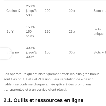
250 %
Casino X
jusqu’à
200
20 x
Slots + 
500 €
150 % +
Slots
BetY
150
150
25 x
uniquem
spins
300 %
ZCasino
jusqu’à
100
30 x
Slots + 
300 €
Les opérateurs qui ont historiquement offert les plus gros bonus
sont Casino X, BetY et ZCasino. Leur réputation de « casino
fiable » se confirme chaque année grâce à des promotions
transparentes et à un service client réactif.
2.1. Outils et ressources en ligne