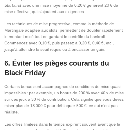
Starburst
avec une mise moyenne de 0,20 € génèrent 20 € de
mise effective, qui s’ajoutent aux exigences.
Les techniques de mise progressive, comme la méthode de
Martingale adaptée aux slots, permettent de doubler rapidement
le montant misé tout en gardant le contrôle du bankroll.
Commencez avec 0,10 €, puis passez à 0,20 €, 0,40 €, etc.,
jusqu’à atteindre le seuil requis ou à encaisser un gain.
6. Éviter les pièges courants du
Black Friday
Certains bonus sont accompagnés de conditions de mise quasi
impossibles : par exemple, un bonus de 200 % avec 40 x de mise
sur des jeux à 30 % de contribution. Cela signifie que vous devez
miser plus de 13 000 € pour débloquer 500 €, ce qui n’est pas
réaliste.
Les offres limitées dans le temps expirent souvent avant que le