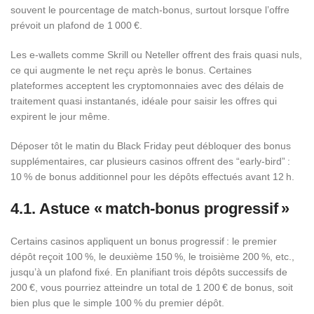
souvent le pourcentage de match‑bonus, surtout lorsque l’offre
prévoit un plafond de 1 000 €.
Les e‑wallets comme Skrill ou Neteller offrent des frais quasi nuls,
ce qui augmente le net reçu après le bonus. Certaines
plateformes acceptent les cryptomonnaies avec des délais de
traitement quasi instantanés, idéale pour saisir les offres qui
expirent le jour même.
Déposer tôt le matin du Black Friday peut débloquer des bonus
supplémentaires, car plusieurs casinos offrent des “early‑bird” :
10 % de bonus additionnel pour les dépôts effectués avant 12 h.
4.1. Astuce « match‑bonus progressif »
Certains casinos appliquent un bonus progressif : le premier
dépôt reçoit 100 %, le deuxième 150 %, le troisième 200 %, etc.,
jusqu’à un plafond fixé. En planifiant trois dépôts successifs de
200 €, vous pourriez atteindre un total de 1 200 € de bonus, soit
bien plus que le simple 100 % du premier dépôt.