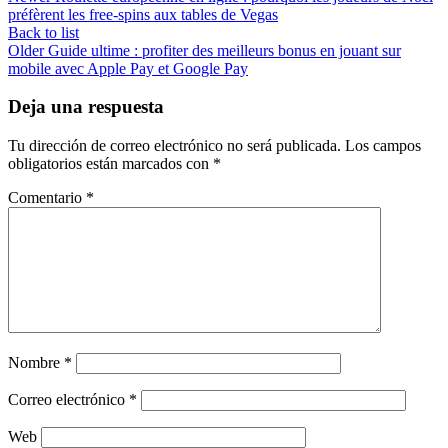
préfèrent les free‑spins aux tables de Vegas
Back to list
Older
Guide ultime : profiter des meilleurs bonus en jouant sur
mobile avec Apple Pay et Google Pay
Deja una respuesta
Tu dirección de correo electrónico no será publicada.
Los campos
obligatorios están marcados con
*
Comentario
*
Nombre
*
Correo electrónico
*
Web