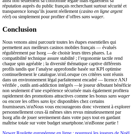
ainsi non seulement sa conformité légale mais également sa
réputation auprès du public français recherchant surtout sécurité et
transparence lorsqu’ils jouent réellement (
casino en ligne argent
réel
) ou simplement pour profiter d’offres
sans wager
.
Conclusion
Nous venons ainsi parcourir toutes les étapes essentielles qui
permettent aux meilleurs casinos mobiles français — évalués
régulièrement par Isorg —de choisir leurs titres phares. La
compatibilité technique assure stabilité ; l’ergonomie tactile rend
chaque spin agréable ; la diversité thématique captive différents
profils tandis que l’analyse approfondie basée sur KPI optimise
continuellement le catalogue.\n\nLorsque ces critères sont réunis
dans un environnement légal parfaitement encadré — licence ANJ
vérifiée , outils anti‑addiction intégrés —le joueur débutant bénéficie
non seulement d’une expérience sécurisée mais également profitera
rapidement des promotions attractives comme les bonus
sans wager
ou encore les offres
sans kyc
disponibles chez certains
fournisseurs.\n\nNous vous encourageons donc vivement à explorer
personnellement ceux-là mêmes sites revus minutieusement par
Isorg afin de jouer sereinement dans votre pays tout en gardant
maîtrise totale sur votre budget smartphone.\n\nBonne partie !
Newer
Roulette européenne en ligne : pourquoi les joueurs de Noël