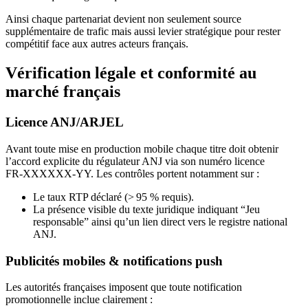
Ainsi chaque partenariat devient non seulement source
supplémentaire de trafic mais aussi levier stratégique pour rester
compétitif face aux autres acteurs français.
Vérification légale et conformité au
marché français
Licence ANJ/ARJEL
Avant toute mise en production mobile chaque titre doit obtenir
l’accord explicite du régulateur ANJ via son numéro licence
FR‑XXXXXX‐YY.​ Les contrôles portent notamment sur :
Le taux RTP déclaré (> 95 % requis).
La présence visible du texte juridique indiquant “Jeu
responsable” ainsi qu’un lien direct vers le registre national
ANJ.
Publicités mobiles & notifications push
Les autorités françaises imposent que toute notification
promotionnelle inclue clairement :