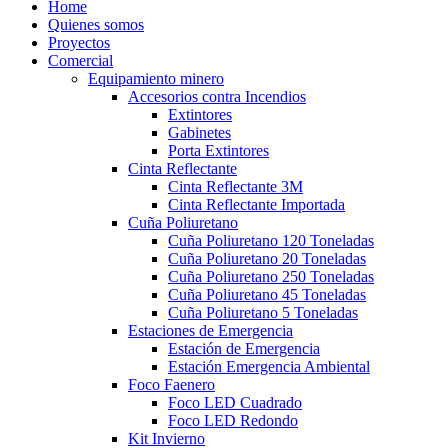
Home
Quienes somos
Proyectos
Comercial
Equipamiento minero
Accesorios contra Incendios
Extintores
Gabinetes
Porta Extintores
Cinta Reflectante
Cinta Reflectante 3M
Cinta Reflectante Importada
Cuña Poliuretano
Cuña Poliuretano 120 Toneladas
Cuña Poliuretano 20 Toneladas
Cuña Poliuretano 250 Toneladas
Cuña Poliuretano 45 Toneladas
Cuña Poliuretano 5 Toneladas
Estaciones de Emergencia
Estación de Emergencia
Estación Emergencia Ambiental
Foco Faenero
Foco LED Cuadrado
Foco LED Redondo
Kit Invierno