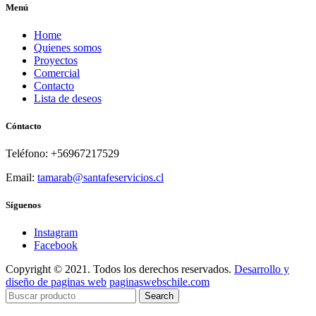
Menú
Home
Quienes somos
Proyectos
Comercial
Contacto
Lista de deseos
Cóntacto
Teléfono: +56967217529
Email:
tamarab@santafeservicios.cl
Síguenos
Instagram
Facebook
Copyright © 2021. Todos los derechos reservados.
Desarrollo y
diseño de paginas web
paginaswebschile.com
Search