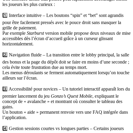
les joueurs les plus curieux :
1️⃣ Interface intuitive – Les boutons “spin” et “bet” sont agrandis
pour être facilement pressés avec le pouce droit sans masquer la
grille de paiement.
Par exemple
Starburst
version mobile propose deux niveaux de mise
accessibles dès l’écran d’accueil grâce à un curseur glissant
horizontalement.
2️⃣ Navigation fluide – La transition entre le lobby principal, la salle
des bonus et la page du dépôt doit se faire en moins d’une seconde ;
cela évite toute frustration due au temps mort.
Les menus déroulants se ferment automatiquement lorsqu’on touche
ailleurs sur l’écran.
3️⃣ Accessibilité pour novices – Un tutoriel interactif apparaît lors du
premier lancement du jeu
Gonzo’s Quest Mobile
, expliquant le
concept de « avalanche » et montrant où consulter le tableau des
gains.
Un bouton « aide » permanent renvoie vers une FAQ intégrée dans
l’application.
4️⃣ Gestion sessions courtes vs longues parties – Certains joueurs