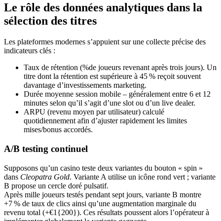
Le rôle des données analytiques dans la
sélection des titres
Les plateformes modernes s’appuient sur une collecte précise des
indicateurs clés :
Taux de rétention (%de joueurs revenant après trois jours). Un
titre dont la rétention est supérieure à 45 % reçoit souvent
davantage d’investissements marketing.
Durée moyenne session mobile – généralement entre 6 et 12
minutes selon qu’il s’agit d’une slot ou d’un live dealer.
ARPU (revenu moyen par utilisateur) calculé
quotidiennement afin d’ajuster rapidement les limites
mises/bonus accordés.
A/B testing continuel
Supposons qu’un casino teste deux variantes du bouton « spin »
dans
Cleopatra Gold
. Variante A utilise un icône rond vert ; variante
B propose un cercle doré pulsatif.
Après mille joueurs testés pendant sept jours, variante B montre
+7 % de taux de clics ainsi qu’une augmentation marginale du
revenu total (+€1{200}). Ces résultats poussent alors l’opérateur à