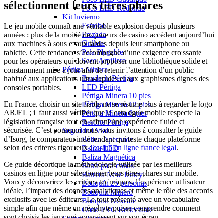
sélectionnent leurs titres phares
Foco LED Redondo
Kit Invierno
Estrobo
Le jeu mobile connaît une véritable explosion depuis plusieurs
Frazada
années : plus de la moitié des joueurs de casino accèdent aujourd’hui
Grillete
aux machines à sous et aux tables depuis leur smartphone ou
Pala Plegable
tablette. Cette tendance s’accompagne d’une exigence croissante
Saco Arpillero
pour les opérateurs qui doivent proposer une bibliothèque solide et
Pértiga Minera
constamment mise à jour afin de retenir l’attention d’un public
Banderín Pértiga
habitué aux applications ultra‑rapides et aux graphismes dignes des
LED Pértiga
consoles portables.
Pértiga Minera 10 pies
En France, choisir un site fiable ne se résume plus à regarder le logo
Pértiga Minera 12 pies
ARJEL ; il faut aussi vérifier que le catalogue mobile respecte la
Pértiga Minera 8 pies
législation française tout en offrant une expérience fluide et
Resorte Pértiga
sécurisée. C’est pourquoi nous vous invitons à consulter le guide
Seguridad Vial
d’Isorg, le comparateur indépendant qui teste chaque plateforme
Baliza Apernada
selon des critères rigoureux :
casino en ligne france légal
.
Baliza LED
Baliza Magnética
Ce guide décortique la méthodologie utilisée par les meilleurs
Barra para conos
casinos en ligne pour sélectionner leurs titres phares sur mobile.
Barrera New Jersey
Vous y découvrirez les critères techniques, l’expérience utilisateur
Botiquín 25 personas
idéale, l’impact des données analytiques et même le rôle des accords
Botiquín Minero
exclusifs avec les éditeurs. Le tout présenté avec un vocabulaire
Botiquín Nexcare
simple afin que même un néophyte puisse comprendre comment
Cono PVC Reflectante
sont choisis les jeux qui apparaissent sur son écran.