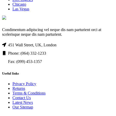
Chicago
Las Vegas
Condimentum adipiscing vel neque dis nam parturient orci at
scelerisque neque dis nam parturient.
451 Wall Street, UK, London
Phone: (064) 332-1233
Fax: (099) 453-1357
Useful links
Privacy Policy
Returns
Terms & Conditions
Contact Us
Latest News
Our Sitemap