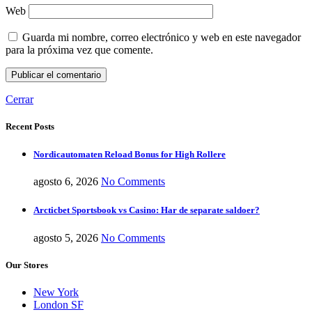
Web
Guarda mi nombre, correo electrónico y web en este navegador
para la próxima vez que comente.
Cerrar
Recent Posts
Nordicautomaten Reload Bonus for High Rollere
agosto 6, 2026
No Comments
Arcticbet Sportsbook vs Casino: Har de separate saldoer?
agosto 5, 2026
No Comments
Our Stores
New York
London SF