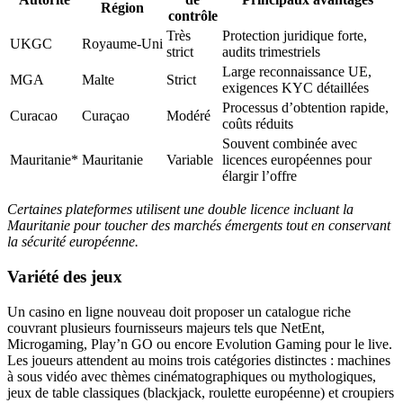
Région
contrôle
Très
Protection juridique forte,
UKGC
Royaume‑Uni
strict
audits trimestriels
Large reconnaissance UE,
MGA
Malte
Strict
exigences KYC détaillées
Processus d’obtention rapide,
Curacao
Curaçao
Modéré
coûts réduits
Souvent combinée avec
Mauritanie*
Mauritanie
Variable
licences européennes pour
élargir l’offre
Certaines plateformes utilisent une double licence incluant la
Mauritanie pour toucher des marchés émergents tout en conservant
la sécurité européenne.
Variété des jeux
Un casino en ligne nouveau doit proposer un catalogue riche
couvrant plusieurs fournisseurs majeurs tels que NetEnt,
Microgaming, Play’n GO ou encore Evolution Gaming pour le live.
Les joueurs attendent au moins trois catégories distinctes : machines
à sous vidéo avec thèmes cinématographiques ou mythologiques,
jeux de table classiques (blackjack, roulette européenne) et croupiers