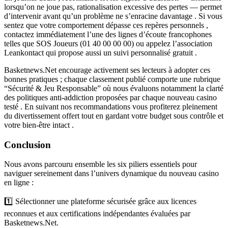
lorsqu’on ne joue pas, rationalisation excessive des pertes — permet
d’intervenir avant qu’un problème ne s’enracine davantage . Si vous
sentez que votre comportement dépasse ces repères personnels ,
contactez immédiatement l’une des lignes d’écoute francophones
telles que SOS Joueurs (01 40 00 00 00) ou appelez l’association
Leankontact qui propose aussi un suivi personnalisé gratuit .
Basketnews.Net encourage activement ses lecteurs à adopter ces
bonnes pratiques ; chaque classement publié comporte une rubrique
“Sécurité & Jeu Responsable” où nous évaluons notamment la clarté
des politiques anti‑addiction proposées par chaque nouveau casino
testé . En suivant nos recommandations vous profiterez pleinement
du divertissement offert tout en gardant votre budget sous contrôle et
votre bien‑être intact .
Conclusion
Nous avons parcouru ensemble les six piliers essentiels pour
naviguer sereinement dans l’univers dynamique du nouveau casino
en ligne :
1️⃣ Sélectionner une plateforme sécurisée grâce aux licences
reconnues et aux certifications indépendantes évaluées par
Basketnews.Net.