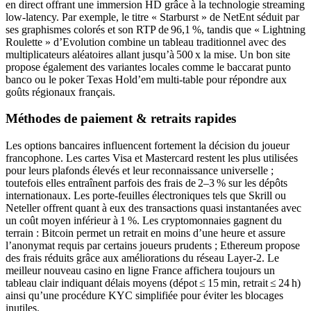
en direct offrant une immersion HD grâce à la technologie streaming
low‑latency. Par exemple, le titre « Starburst » de NetEnt séduit par
ses graphismes colorés et son RTP de 96,1 %, tandis que « Lightning
Roulette » d’Evolution combine un tableau traditionnel avec des
multiplicateurs aléatoires allant jusqu’à 500 x la mise. Un bon site
propose également des variantes locales comme le baccarat punto
banco ou le poker Texas Hold’em multi‑table pour répondre aux
goûts régionaux français.
Méthodes de paiement & retraits rapides
Les options bancaires influencent fortement la décision du joueur
francophone. Les cartes Visa et Mastercard restent les plus utilisées
pour leurs plafonds élevés et leur reconnaissance universelle ;
toutefois elles entraînent parfois des frais de 2–3 % sur les dépôts
internationaux. Les porte‑feuilles électroniques tels que Skrill ou
Neteller offrent quant à eux des transactions quasi instantanées avec
un coût moyen inférieur à 1 %. Les cryptomonnaies gagnent du
terrain : Bitcoin permet un retrait en moins d’une heure et assure
l’anonymat requis par certains joueurs prudents ; Ethereum propose
des frais réduits grâce aux améliorations du réseau Layer‑2. Le
meilleur nouveau casino en ligne France affichera toujours un
tableau clair indiquant délais moyens (dépot ≤ 15 min, retrait ≤ 24 h)
ainsi qu’une procédure KYC simplifiée pour éviter les blocages
inutiles.