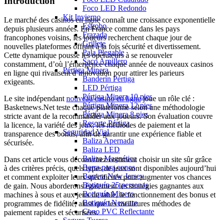
Introduction
Foco LED Redondo
Kit Invierno
Le marché des casinos en ligne connaît une croissance exponentielle
Estrobo
depuis plusieurs années. En France comme dans les pays
Frazada
francophones voisins, les joueurs recherchent chaque jour de
Grillete
nouvelles plateformes offrant à la fois sécurité et divertissement.
Pala Plegable
Cette dynamique pousse les opérateurs à se renouveler
Saco Arpillero
constamment, d’où l’émergence chaque année de nouveaux casinos
Pértiga Minera
en ligne qui rivalisent d’innovation pour attirer les parieurs
Banderín Pértiga
exigeants.
LED Pértiga
Pértiga Minera 10 pies
Le site indépendant
nouveau casino en ligne
joue un rôle clé :
Pértiga Minera 12 pies
Basketnews.Net teste chaque plateforme selon une méthodologie
Pértiga Minera 8 pies
stricte avant de la recommander aux joueurs. Son évaluation couvre
Resorte Pértiga
la licence, la variété des jeux, les méthodes de paiement et la
Seguridad Vial
transparence des bonus, afin de garantir une expérience fiable et
Baliza Apernada
sécurisée.
Baliza LED
Baliza Magnética
Dans cet article vous découvrirez comment choisir un site sûr grâce
Barra para conos
à des critères précis, quels types de jeux sont disponibles aujourd’hui
Barrera New Jersey
et comment exploiter leurs spécificités pour augmenter vos chances
Botiquín 25 personas
de gain. Nous aborderons également les stratégies gagnantes aux
Botiquín Minero
machines à sous et aux jeux de table, le fonctionnement des bonus et
Botiquín Nexcare
programmes de fidélité, ainsi que les meilleures méthodes de
Cono PVC Reflectante
paiement rapides et sécurisées.