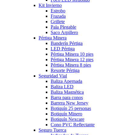
Kit Invierno
Estrobo
Frazada
Grillete
Pala Plegable
Saco Arpillero
Pértiga Minera
Banderín Pértiga
LED Pértiga
Pértiga Minera 10 pies
Pértiga Minera 12 pies
Pértiga Minera 8 pies
Resorte Pértiga
Seguridad Vial
Baliza Apernada
Baliza LED
Baliza Magnética
Barra para conos
Barrera New Jersey
Botiquín 25 personas
Botiquín Minero
Botiquín Nexcare
Cono PVC Reflectante
Seguro Tuerca