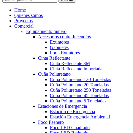
Home
Quienes somos
Proyectos
Comercial
Equipamiento minero
Accesorios contra Incendios
Extintores
Gabinetes
Porta Extintores
Cinta Reflectante
Cinta Reflectante 3M
Cinta Reflectante Importada
Cuña Poliuretano
Cuña Poliuretano 120 Toneladas
Cuña Poliuretano 20 Toneladas
Cuña Poliuretano 250 Toneladas
Cuña Poliuretano 45 Toneladas
Cuña Poliuretano 5 Toneladas
Estaciones de Emergencia
Estación de Emergencia
Estación Emergencia Ambiental
Foco Faenero
Foco LED Cuadrado
Foco LED Redondo