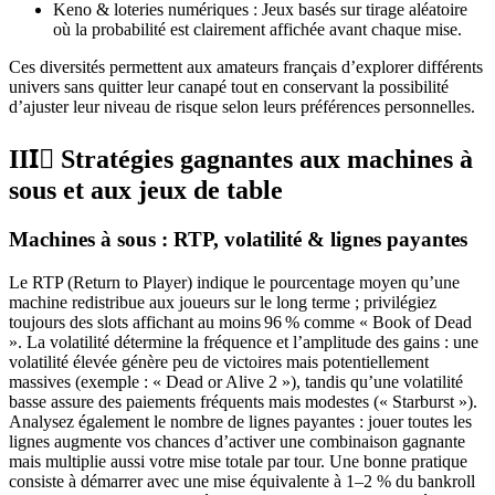
Keno & loteries numériques : Jeux basés sur tirage aléatoire
où la probabilité est clairement affichée avant chaque mise.
Ces diversités permettent aux amateurs français d’explorer différents
univers sans quitter leur canapé tout en conservant la possibilité
d’ajuster leur niveau de risque selon leurs préférences personnelles.
III️⃣ Stratégies gagnantes aux machines à
sous et aux jeux de table
Machines à sous : RTP, volatilité & lignes payantes
Le RTP (Return to Player) indique le pourcentage moyen qu’une
machine redistribue aux joueurs sur le long terme ; privilégiez
toujours des slots affichant au moins 96 % comme « Book of Dead
». La volatilité détermine la fréquence et l’amplitude des gains : une
volatilité élevée génère peu de victoires mais potentiellement
massives (exemple : « Dead or Alive 2 »), tandis qu’une volatilité
basse assure des paiements fréquents mais modestes (« Starburst »).
Analysez également le nombre de lignes payantes : jouer toutes les
lignes augmente vos chances d’activer une combinaison gagnante
mais multiplie aussi votre mise totale par tour. Une bonne pratique
consiste à démarrer avec une mise équivalente à 1–2 % du bankroll