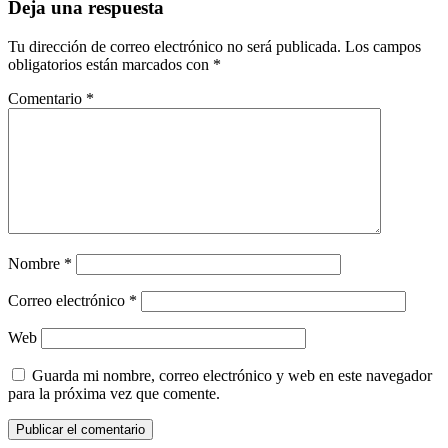
Deja una respuesta
Tu dirección de correo electrónico no será publicada.
Los campos
obligatorios están marcados con
*
Comentario
*
Nombre
*
Correo electrónico
*
Web
Guarda mi nombre, correo electrónico y web en este navegador
para la próxima vez que comente.