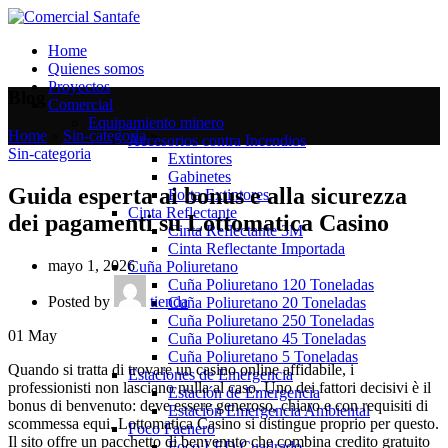
Home
Quienes somos
Proyectos
Blog
Comercial
Equipamiento minero
Home
»
Sin-categoria
»
Accesorios contra Incendios
Sin-categoria
Extintores
Gabinetes
Guida esperta ai bonus e alla sicurezza
Porta Extintores
Cinta Reflectante
dei pagamenti su Lottomatica Casino
Cinta Reflectante 3M
Cinta Reflectante Importada
mayo 1, 2026
Cuña Poliuretano
Cuña Poliuretano 120 Toneladas
Posted by
tienda
Cuña Poliuretano 20 Toneladas
Cuña Poliuretano 250 Toneladas
01
May
Cuña Poliuretano 45 Toneladas
Cuña Poliuretano 5 Toneladas
Quando si tratta di trovare un casino online affidabile, i
Estaciones de Emergencia
professionisti non lasciano nulla al caso. Uno dei fattori decisivi è il
Estación de Emergencia
bonus di benvenuto: deve essere generoso, chiaro e con requisiti di
Estación Emergencia Ambiental
scommessa equi. Lottomatica Casino si distingue proprio per questo.
Foco Faenero
Il sito offre un pacchetto di benvenuto che combina credito gratuito
Foco LED Cuadrado