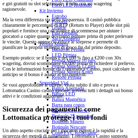
e giri gratuiti su slot selezionate, il tutto con un wagering
Foco LED Redondo
ragionevole.
Kit Invierno
Estrobo
Ma la vera differenza sta nella trasparenza. Il casinò pubblica
Frazada
chiaramente le percentuali di RTP (Return to Player) delle slot più
Grillete
popolari e fornisce una calcolatrice di scommessa per aiutare i
Pala Plegable
giocatori a capire quanto dovranno puntare prima di poter prelevare
Saco Arpillero
le vincite. Questo approccio riduce le sorprese e permette di
Pértiga Minera
pianificare la propria strategia di gioco fin dal primo deposito.
Banderín Pértiga
LED Pértiga
Esempio pratico: se il bonus è del 100 % fino a €200 con 30x
Pértiga Minera 10 pies
wagering, dovrai scommettere €6 000 prima di richiedere il prelievo.
Pértiga Minera 12 pies
Con le informazioni fornite da Lottomatica Casino, puoi calcolare in
Pértiga Minera 8 pies
anticipo se il bonus è adatto al tuo bankroll.
Resorte Pértiga
Seguridad Vial
Se vuoi approfondire le offerte, visita subito il sito e prova a
Baliza Apernada
Lottomatica Casino casinò giocare: troverai tutti i dettagli sui bonus
Baliza LED
attivi e le condizioni aggiornate.
Baliza Magnética
Barra para conos
Sicurezza dei pagamenti: come
Barrera New Jersey
Botiquín 25 personas
Lottomatica protegge i tuoi fondi
Botiquín Minero
Botiquín Nexcare
Un altro aspetto cruciale per i giocatori esperti è la rapidità e la
Cono PVC Reflectante
sicurezza dei metodi di pagamento. Lottomatica Casino supporta