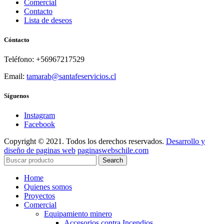
Comercial
Contacto
Lista de deseos
Cóntacto
Teléfono: +56967217529
Email:
tamarab@santafeservicios.cl
Síguenos
Instagram
Facebook
Copyright © 2021. Todos los derechos reservados.
Desarrollo y
diseño de paginas web
paginaswebschile.com
Search
Home
Quienes somos
Proyectos
Comercial
Equipamiento minero
Accesorios contra Incendios