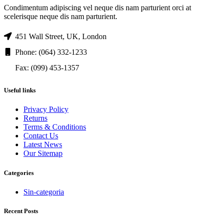
Condimentum adipiscing vel neque dis nam parturient orci at
scelerisque neque dis nam parturient.
451 Wall Street, UK, London
Phone: (064) 332-1233
Fax: (099) 453-1357
Useful links
Privacy Policy
Returns
Terms & Conditions
Contact Us
Latest News
Our Sitemap
Categories
Sin-categoria
Recent Posts