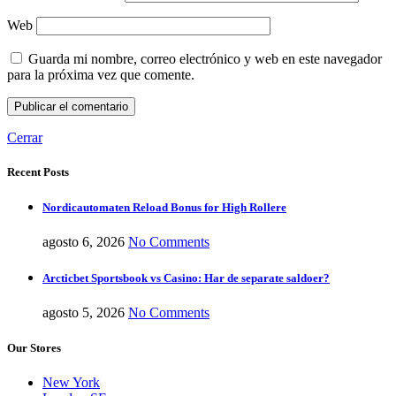
Web
Guarda mi nombre, correo electrónico y web en este navegador
para la próxima vez que comente.
Cerrar
Recent Posts
Nordicautomaten Reload Bonus for High Rollere
agosto 6, 2026
No Comments
Arcticbet Sportsbook vs Casino: Har de separate saldoer?
agosto 5, 2026
No Comments
Our Stores
New York