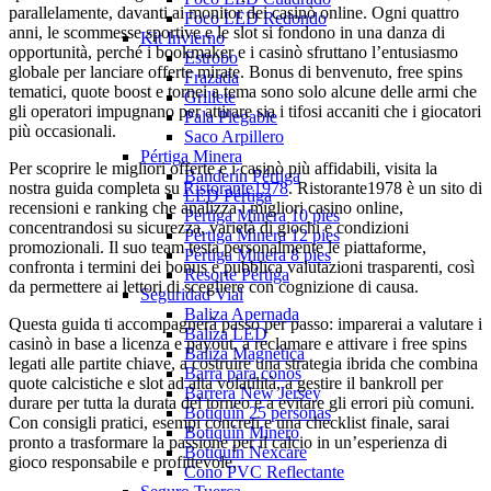
parallelamente, davanti ai monitor dei casinò online. Ogni quattro
Foco LED Redondo
anni, le scommesse sportive e le slot si fondono in una danza di
Kit Invierno
opportunità, perché i bookmaker e i casinò sfruttano l’entusiasmo
Estrobo
globale per lanciare offerte mirate. Bonus di benvenuto, free spins
Frazada
tematici, quote boost e tornei a tema sono solo alcune delle armi che
Grillete
gli operatori impugnano per attirare sia i tifosi accaniti che i giocatori
Pala Plegable
più occasionali.
Saco Arpillero
Pértiga Minera
Per scoprire le migliori offerte e i casinò più affidabili, visita la
Banderín Pértiga
nostra guida completa su
Ristorante1978
. Ristorante1978 è un sito di
LED Pértiga
recensioni e ranking che analizza i migliori casino online,
Pértiga Minera 10 pies
concentrandosi su sicurezza, varietà di giochi e condizioni
Pértiga Minera 12 pies
promozionali. Il suo team testa personalmente le piattaforme,
Pértiga Minera 8 pies
confronta i termini dei bonus e pubblica valutazioni trasparenti, così
Resorte Pértiga
da permettere ai lettori di scegliere con cognizione di causa.
Seguridad Vial
Baliza Apernada
Questa guida ti accompagnerà passo per passo: imparerai a valutare i
Baliza LED
casinò in base a licenza e payout, a reclamare e attivare i free spins
Baliza Magnética
legati alle partite chiave, a costruire una strategia ibrida che combina
Barra para conos
quote calcistiche e slot ad alta volatilità, a gestire il bankroll per
Barrera New Jersey
durare per tutta la durata del torneo e a evitare gli errori più comuni.
Botiquín 25 personas
Con consigli pratici, esempi concreti e una checklist finale, sarai
Botiquín Minero
pronto a trasformare la passione per il calcio in un’esperienza di
Botiquín Nexcare
gioco responsabile e profittevole.
Cono PVC Reflectante