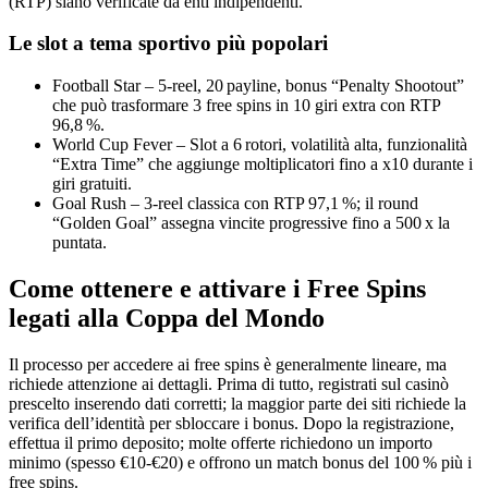
(RTP) siano verificate da enti indipendenti.
Le slot a tema sportivo più popolari
Football Star – 5‑reel, 20 payline, bonus “Penalty Shootout”
che può trasformare 3 free spins in 10 giri extra con RTP
96,8 %.
World Cup Fever – Slot a 6 rotori, volatilità alta, funzionalità
“Extra Time” che aggiunge moltiplicatori fino a x10 durante i
giri gratuiti.
Goal Rush – 3‑reel classica con RTP 97,1 %; il round
“Golden Goal” assegna vincite progressive fino a 500 x la
puntata.
Come ottenere e attivare i Free Spins
legati alla Coppa del Mondo
Il processo per accedere ai free spins è generalmente lineare, ma
richiede attenzione ai dettagli. Prima di tutto, registrati sul casinò
prescelto inserendo dati corretti; la maggior parte dei siti richiede la
verifica dell’identità per sbloccare i bonus. Dopo la registrazione,
effettua il primo deposito; molte offerte richiedono un importo
minimo (spesso €10‑€20) e offrono un match bonus del 100 % più i
free spins.