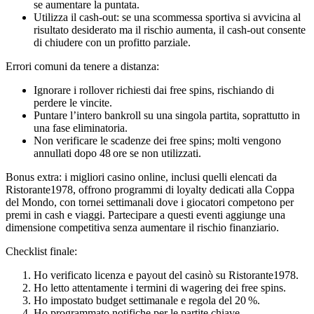
se aumentare la puntata.
Utilizza il cash‑out: se una scommessa sportiva si avvicina al
risultato desiderato ma il rischio aumenta, il cash‑out consente
di chiudere con un profitto parziale.
Errori comuni da tenere a distanza:
Ignorare i rollover richiesti dai free spins, rischiando di
perdere le vincite.
Puntare l’intero bankroll su una singola partita, soprattutto in
una fase eliminatoria.
Non verificare le scadenze dei free spins; molti vengono
annullati dopo 48 ore se non utilizzati.
Bonus extra: i migliori casino online, inclusi quelli elencati da
Ristorante1978, offrono programmi di loyalty dedicati alla Coppa
del Mondo, con tornei settimanali dove i giocatori competono per
premi in cash e viaggi. Partecipare a questi eventi aggiunge una
dimensione competitiva senza aumentare il rischio finanziario.
Checklist finale:
Ho verificato licenza e payout del casinò su Ristorante1978.
Ho letto attentamente i termini di wagering dei free spins.
Ho impostato budget settimanale e regola del 20 %.
Ho programmato notifiche per le partite chiave.