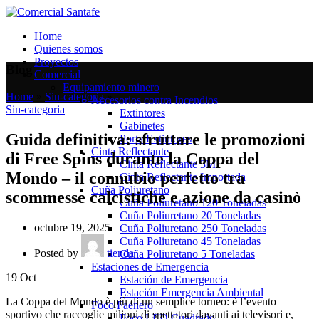
Home
Quienes somos
Proyectos
Blog
Comercial
Equipamiento minero
Home
»
Sin-categoria
»
Accesorios contra Incendios
Sin-categoria
Extintores
Gabinetes
Guida definitiva: sfruttare le promozioni
Porta Extintores
Cinta Reflectante
di Free Spins durante la Coppa del
Cinta Reflectante 3M
Mondo – il connubio perfetto tra
Cinta Reflectante Importada
Cuña Poliuretano
scommesse calcistiche e azione da casinò
Cuña Poliuretano 120 Toneladas
Cuña Poliuretano 20 Toneladas
octubre 19, 2025
Cuña Poliuretano 250 Toneladas
Cuña Poliuretano 45 Toneladas
Posted by
tienda
Cuña Poliuretano 5 Toneladas
Estaciones de Emergencia
19
Oct
Estación de Emergencia
Estación Emergencia Ambiental
La Coppa del Mondo è più di un semplice torneo: è l’evento
Foco Faenero
sportivo che raccoglie milioni di spettatori davanti ai televisori e,
Foco LED Cuadrado