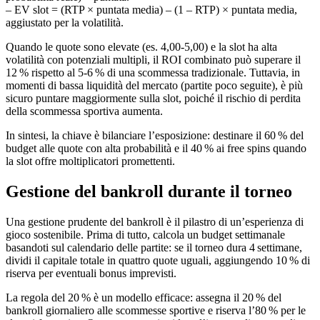
– EV slot = (RTP × puntata media) – (1 – RTP) × puntata media,
aggiustato per la volatilità.
Quando le quote sono elevate (es. 4,00‑5,00) e la slot ha alta
volatilità con potenziali multipli, il ROI combinato può superare il
12 % rispetto al 5‑6 % di una scommessa tradizionale. Tuttavia, in
momenti di bassa liquidità del mercato (partite poco seguite), è più
sicuro puntare maggiormente sulla slot, poiché il rischio di perdita
della scommessa sportiva aumenta.
In sintesi, la chiave è bilanciare l’esposizione: destinare il 60 % del
budget alle quote con alta probabilità e il 40 % ai free spins quando
la slot offre moltiplicatori promettenti.
Gestione del bankroll durante il torneo
Una gestione prudente del bankroll è il pilastro di un’esperienza di
gioco sostenibile. Prima di tutto, calcola un budget settimanale
basandoti sul calendario delle partite: se il torneo dura 4 settimane,
dividi il capitale totale in quattro quote uguali, aggiungendo 10 % di
riserva per eventuali bonus imprevisti.
La regola del 20 % è un modello efficace: assegna il 20 % del
bankroll giornaliero alle scommesse sportive e riserva l’80 % per le