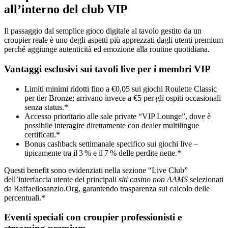
all’interno del club VIP
Il passaggio dal semplice gioco digitale al tavolo gestito da un
croupier reale è uno degli aspetti più apprezzati dagli utenti premium
perché aggiunge autenticità ed emozione alla routine quotidiana.
Vantaggi esclusivi sui tavoli live per i membri VIP
Limiti minimi ridotti fino a €0,05 sui giochi Roulette Classic
per tier Bronze; arrivano invece a €5 per gli ospiti occasionali
senza status.*
Accesso prioritario alle sale private “VIP Lounge”, dove è
possibile interagire direttamente con dealer multilingue
certificati.*
Bonus cashback settimanale specifico sui giochi live –
tipicamente tra il 3 % e il 7 % delle perdite nette.*
Questi benefit sono evidenziati nella sezione “Live Club”
dell’interfaccia utente dei principali
siti casino non AAMS
selezionati
da Raffaellosanzio.Org, garantendo trasparenza sul calcolo delle
percentuali.*
Eventi speciali con croupier professionisti e