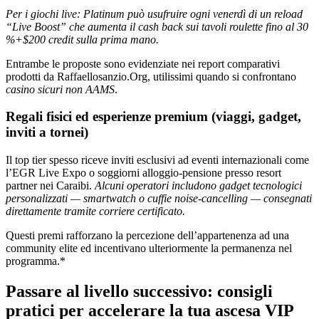
Per i giochi live:
Platinum può usufruire ogni venerdì di un reload
“Live Boost” che aumenta il cash back sui tavoli roulette fino al 30
%+​$200 credit sulla prima mano.
Entrambe le proposte sono evidenziate nei report comparativi
prodotti da Raffaellosanzio.Org, utilissimi quando si confrontano
casino sicuri non AAMS
.
Regali fisici ed esperienze premium (viaggi, gadget,
inviti a tornei)
Il top tier spesso riceve inviti esclusivi ad eventi internazionali come
l’EGR Live Expo o soggiorni alloggio‑pensione presso resort
partner nei Caraibi.
Alcuni operatori includono gadget tecnologici
personalizzati — smartwatch o cuffie noise-cancelling — consegnati
direttamente tramite corriere certificato.
Questi premi rafforzano la percezione dell’appartenenza ad una
community elite ed incentivano ulteriormente la permanenza nel
programma.*
Passare al livello successivo: consigli
pratici per accelerare la tua ascesa VIP