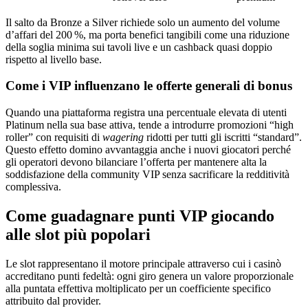
Il salto da Bronze a Silver richiede solo un aumento del volume
d’affari del 200 %, ma porta benefici tangibili come una riduzione
della soglia minima sui tavoli live e un cashback quasi doppio
rispetto al livello base.
Come i VIP influenzano le offerte generali di bonus
Quando una piattaforma registra una percentuale elevata di utenti
Platinum nella sua base attiva, tende a introdurre promozioni “high
roller” con requisiti di
wagering
ridotti per tutti gli iscritti “standard”.
Questo effetto domino avvantaggia anche i nuovi giocatori perché
gli operatori devono bilanciare l’offerta per mantenere alta la
soddisfazione della community VIP senza sacrificare la redditività
complessiva.
Come guadagnare punti VIP giocando
alle slot più popolari
Le slot rappresentano il motore principale attraverso cui i casinò
accreditano punti fedeltà: ogni giro genera un valore proporzionale
alla puntata effettiva moltiplicato per un coefficiente specifico
attribuito dal provider.