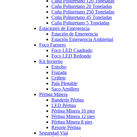
Cuña Poliuretano 120 Toneladas
Cuña Poliuretano 20 Toneladas
Cuña Poliuretano 250 Toneladas
Cuña Poliuretano 45 Toneladas
Cuña Poliuretano 5 Toneladas
Estaciones de Emergencia
Estación de Emergencia
Estación Emergencia Ambiental
Foco Faenero
Foco LED Cuadrado
Foco LED Redondo
Kit Invierno
Estrobo
Frazada
Grillete
Pala Plegable
Saco Arpillero
Pértiga Minera
Banderín Pértiga
LED Pértiga
Pértiga Minera 10 pies
Pértiga Minera 12 pies
Pértiga Minera 8 pies
Resorte Pértiga
Seguridad Vial