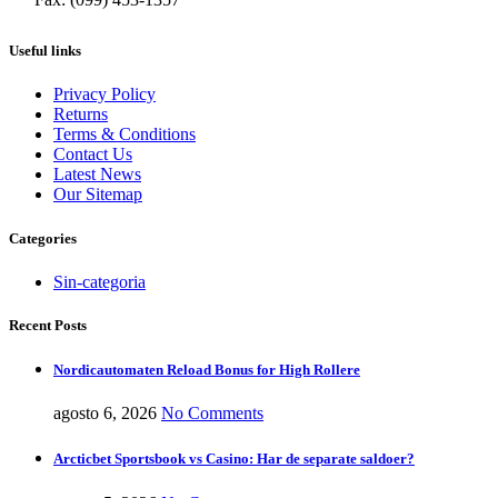
Useful links
Privacy Policy
Returns
Terms & Conditions
Contact Us
Latest News
Our Sitemap
Categories
Sin-categoria
Recent Posts
Nordicautomaten Reload Bonus for High Rollere
agosto 6, 2026
No Comments
Arcticbet Sportsbook vs Casino: Har de separate saldoer?