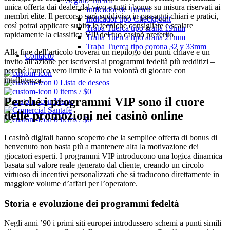
Seguro Tuerca
unica offerta dai dealer dal vivo e tutti i bonus su misura riservati ai
Indicador de Tuerca
membri elite. Il percorso sarà suddiviso in passaggi chiari e pratici,
Indicador tipo Checkpoint
così potrai applicare subito le tecniche consigliate e scalare
Traba Tuerca tipo araña 19mm
rapidamente la classifica VIP del tuo casinò preferito.
Traba Tuerca tipo araña 21mm
Traba Tuerca tipo corona 32 y 33mm
Alla fine dell’articolo troverai un riepilogo dei punti chiave e un
Contacto
invito all’azione per iscriversi ai programmi fedeltà più redditizi –
perché l’unico vero limite è la tua volontà di giocare con
intelligenza.
0
Lista de deseos
0
items
/
$
0
Perché i programmi VIP sono il cuore
Menu
delle promozioni nei casinò online
0
items
/
$
0
I casinò digitali hanno scoperto che la semplice offerta di bonus di
benvenuto non basta più a mantenere alta la motivazione dei
giocatori esperti. I programmi VIP introducono una logica dinamica
basata sul valore reale generato dal cliente, creando un circolo
virtuoso di incentivi personalizzati che si traducono direttamente in
maggiore volume d’affari per l’operatore.
Storia e evoluzione dei programmi fedeltà
Negli anni ’90 i primi siti europei introdussero schemi a punti simili