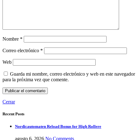
Nombre
*
Correo electrónico
*
Web
Guarda mi nombre, correo electrónico y web en este navegador
para la próxima vez que comente.
Cerrar
Recent Posts
Nordicautomaten Reload Bonus for High Rollere
agosto 6, 2026
No Comments