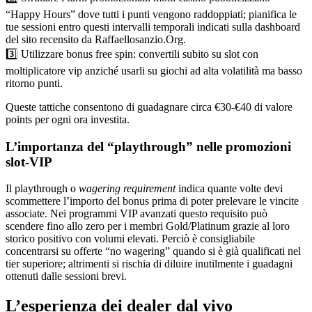
“Happy Hours” dove tutti i punti vengono raddoppiati; pianifica le
tue sessioni entro questi intervalli temporali indicati sulla dashboard
del sito recensito da Raffaellosanzio.Org.
3️⃣ Utilizzare bonus free spin: convertili subito su slot con
moltiplicatore vip anziché usarli su giochi ad alta volatilità ma basso
ritorno punti.
Queste tattiche consentono di guadagnare circa €30‑€40 di valore
points per ogni ora investita.
L’importanza del “playthrough” nelle promozioni
slot‑VIP
Il playthrough o
wagering requirement
indica quante volte devi
scommettere l’importo del bonus prima di poter prelevare le vincite
associate. Nei programmi VIP avanzati questo requisito può
scendere fino allo zero per i membri Gold/Platinum grazie al loro
storico positivo con volumi elevati. Perciò è consigliabile
concentrarsi su offerte “no wagering” quando si è già qualificati nel
tier superiore; altrimenti si rischia di diluire inutilmente i guadagni
ottenuti dalle sessioni brevi.
L’esperienza dei dealer dal vivo