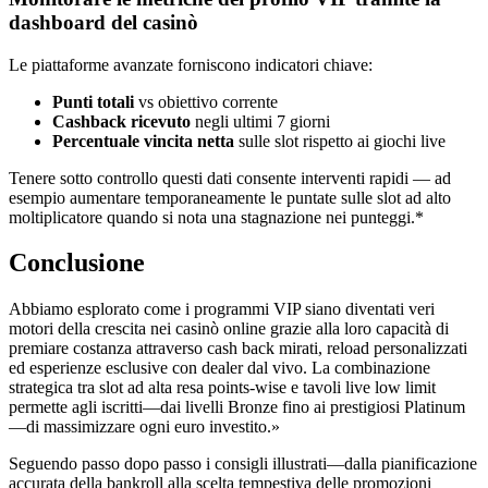
dashboard del casinò
Le piattaforme avanzate forniscono indicatori chiave:
Punti totali
vs obiettivo corrente
Cashback ricevuto
negli ultimi 7 giorni
Percentuale vincita netta
sulle slot rispetto ai giochi live
Tenere sotto controllo questi dati consente interventi rapidi — ad
esempio aumentare temporaneamente le puntate sulle slot ad alto
moltiplicatore quando si nota una stagnazione nei punteggi.*
Conclusione
Abbiamo esplorato come i programmi VIP siano diventati veri
motori della crescita nei casinò online grazie alla loro capacità di
premiare costanza attraverso cash back mirati, reload personalizzati
ed esperienze esclusive con dealer dal vivo. La combinazione
strategica tra slot ad alta resa points‑wise e tavoli live low limit
permette agli iscritti—dai livelli Bronze fino ai prestigiosi Platinum
—di massimizzare ogni euro investito.»
Seguendo passo dopo passo i consigli illustrati—dalla pianificazione
accurata della bankroll alla scelta tempestiva delle promozioni