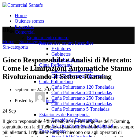
Home
Quienes somos
Proyectos
Blog
Comercial
Equipamiento minero
Home
»
Sin-categoria
»
Accesorios contra Incendios
Sin-categoria
Extintores
Gabinetes
Gioco Responsabile e Analisi di Mercato:
Porta Extintores
Cinta Reflectante
Come le Limitazioni Automatiche Stanno
Cinta Reflectante 3M
Rivoluzionando il Settore iGaming
Cinta Reflectante Importada
Cuña Poliuretano
Cuña Poliuretano 120 Toneladas
septiembre 24, 2025
Cuña Poliuretano 20 Toneladas
Cuña Poliuretano 250 Toneladas
Posted by
tienda
Cuña Poliuretano 45 Toneladas
Cuña Poliuretano 5 Toneladas
24
Sep
Estaciones de Emergencia
Estación de Emergencia
Il gioco responsabile è diventato una pietra angolare dell’iGaming,
Estación Emergencia Ambiental
soprattutto con la diffusione di piattaforme mobile e di bonus sempre
Foco Faenero
più allettanti. I regulator europei chiedono ora agli operatori di
Foco LED Cuadrado