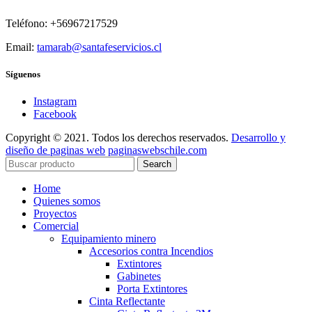
Teléfono: +56967217529
Email:
tamarab@santafeservicios.cl
Síguenos
Instagram
Facebook
Copyright © 2021. Todos los derechos reservados.
Desarrollo y
diseño de paginas web
paginaswebschile.com
Search
Home
Quienes somos
Proyectos
Comercial
Equipamiento minero
Accesorios contra Incendios
Extintores
Gabinetes
Porta Extintores
Cinta Reflectante