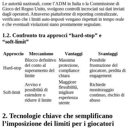
Le autorità nazionali, come l’ADM in Italia o la Commissione di
Gioco del Regno Unito, svolgono controlli incrociati sui dati inviati
dagli operatori. Attraverso piattaforme di reporting centralizzate,
verificano che i limiti auto‑imposti vengano rispettati in tempo reale
e che eventuali violazioni siano prontamente segnalate.
1.2. Confronto tra approcci “hard‑stop” e
“soft‑limit”
Approccio
Meccanismo
Vantaggi
Svantaggi
Blocco definitivo
Massima
Possibile
del conto al
protezione,
frustrazione del
Hard‑stop
superamento del
compliance
giocatore, perdita di
limite
chiara
engagement
Maggiore
Avviso e
Richiede
flessibilità,
possibilità di
monitoraggio
Soft‑limit
migliore
estendere o
continuo, rischio di
esperienza
ridurre il limite
abuso
utente
2. Tecnologie chiave che semplificano
l’imposizione dei limiti per i giocatori