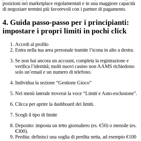
posizioni nei marketplace regolamentati e in una maggiore capacità
di negoziare termini più favorevoli con i partner di pagamento.
4. Guida passo‑passo per i principianti:
impostare i propri limiti in pochi click
Accedi al profilo
Entra nella tua area personale tramite l’icona in alto a destra.
Se non hai ancora un account, completa la registrazione e
verifica l’identità; molti nuovi casino non AAMS richiedono
solo un’email e un numero di telefono.
Individua la sezione “Gestione Gioco”
Nel menù laterale troverai la voce “Limiti e Auto‑esclusione”.
Clicca per aprire la dashboard dei limiti.
Scegli il tipo di limite
Deposito: imposta un tetto giornaliero (es. €50) o mensile (es.
€300).
Perdita: definisci una soglia di perdita netta, ad esempio €100