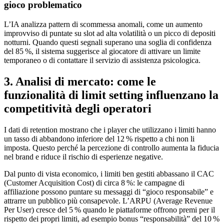
gioco problematico
L’IA analizza pattern di scommessa anomali, come un aumento
improvviso di puntate su slot ad alta volatilità o un picco di depositi
notturni. Quando questi segnali superano una soglia di confidenza
del 85 %, il sistema suggerisce al giocatore di attivare un limite
temporaneo o di contattare il servizio di assistenza psicologica.
3. Analisi di mercato: come le
funzionalità di limit setting influenzano la
competitività degli operatori
I dati di retention mostrano che i player che utilizzano i limiti hanno
un tasso di abbandono inferiore del 12 % rispetto a chi non li
imposta. Questo perché la percezione di controllo aumenta la fiducia
nel brand e riduce il rischio di esperienze negative.
Dal punto di vista economico, i limiti ben gestiti abbassano il CAC
(Customer Acquisition Cost) di circa 8 %: le campagne di
affiliazione possono puntare su messaggi di “gioco responsabile” e
attrarre un pubblico più consapevole. L’ARPU (Average Revenue
Per User) cresce del 5 % quando le piattaforme offrono premi per il
rispetto dei propri limiti, ad esempio bonus “responsabilità” del 10 %