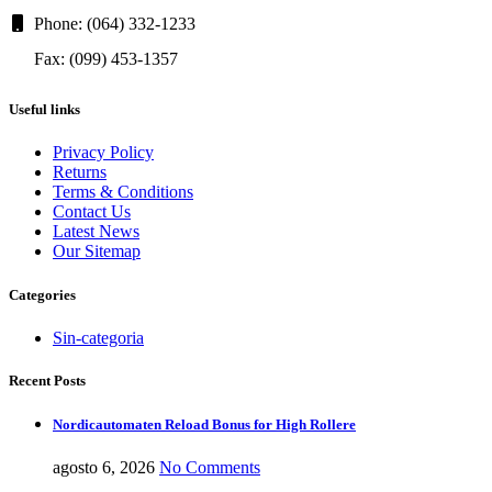
Phone: (064) 332-1233
Fax: (099) 453-1357
Useful links
Privacy Policy
Returns
Terms & Conditions
Contact Us
Latest News
Our Sitemap
Categories
Sin-categoria
Recent Posts
Nordicautomaten Reload Bonus for High Rollere
agosto 6, 2026
No Comments