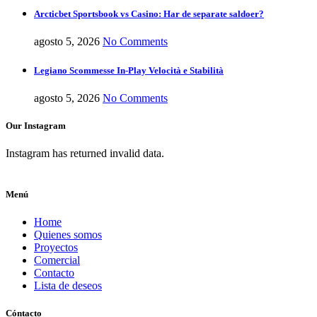
Arcticbet Sportsbook vs Casino: Har de separate saldoer?
agosto 5, 2026
No Comments
Legiano Scommesse In-Play Velocità e Stabilità
agosto 5, 2026
No Comments
Our Instagram
Instagram has returned invalid data.
Menú
Home
Quienes somos
Proyectos
Comercial
Contacto
Lista de deseos
Cóntacto