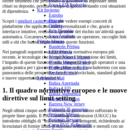
offrire strumenti che permettano al giocatore di impostare limiti
Foco LED Redondo
chiari su deposito, perdita e tempo di gioco, evitando così situazioni
Kit Invierno
di dipendenza.
Estrobo
Frazada
Scopri i
migliori casino online
per vedere esempi concreti di
Grillete
piattaforme che applicano limiti personalizzati e che, grazie a
Pala Plegable
interfacce intuitive, rendono la gestione del rischio un’attività quasi
Saco Arpillero
automatica. Gocamera, pur non essendo un operatore, raccoglie link
Pértiga Minera
utili a siti che hanno implementato queste funzioni.
Banderín Pértiga
LED Pértiga
Nei paragrafi seguenti esamineremo la normativa europea più
Pértiga Minera 10 pies
recente, le tecnologie che semplificano l’imposizione dei limiti,
Pértiga Minera 12 pies
l’impatto di queste funzioni sulla competitività degli operatori e una
Pértiga Minera 8 pies
guida pratica per i giocatori alle prime armi. Concluderemo con una
Resorte Pértiga
panoramica delle prospettive future, tra blockchain, standard globali
Seguridad Vial
e nuove opportunità di business.
Baliza Apernada
Baliza LED
1. Il quadro normativo europeo e le nuove
Baliza Magnética
direttive sul limit setting
Barra para conos
Barrera New Jersey
Botiquín 25 personas
Negli ultimi cinque anni le autorità di gioco hanno rafforzato le
Botiquín Minero
proprie linee guida. Il UK Gambling Commission (UKGC) ha
Botiquín Nexcare
introdotto obblighi di “self‑exclusion” più stringenti, richiedendo ai
Cono PVC Reflectante
licenziatari di fornire limiti di deposito settimanali e mensili con un