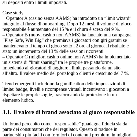
su depositi entro i limiti impostati.
Case study
– Operator A (casino senza AAMS) ha introdotto un “limit wizard”
integrato al flusso di onboarding. Dopo 12 mesi, il volume di gioco
responsabile è aumentato del 15 % e il churn è sceso del 9 %.
– Operator B (nuovi casino non AAMS) ha lanciato una campagna
“Play Safe, Win Big” che premiava i giocatori con giri gratuiti se
mantenevano il tempo di gioco sotto i 2 ore al giorno. Il risultato è
stato un incremento del 13 % delle sessioni ricorrenti.
– Operator C (migliori casinò online non AAMS) ha implementato
un sistema di “limit sharing” tra le proprie tre piattaforme,
impedendo ai giocatori di aggirare i limiti passando da un sito
all’altro. Il valore medio del portafoglio clienti è cresciuto del 7 %.
Trend emergenti includono la gamification delle impostazioni di
limite: badge, livelli e ricompense virtuali incentivano i giocatori a
rispettare le proprie soglie, trasformando la protezione in un
elemento ludico.
3.1. Il valore di brand associato al gioco responsabile
Un brand percepito come “responsabile” guadagna fiducia sia da
parte dei consumatori che dei regulator. Questo si traduce in
partnership più facili con fornitori di contenuti premium, in migliori