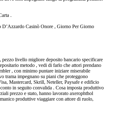
arta .
.
co D’Azzardo Casinò Onore , Giorno Per Giorno
 pezzo livello migliore deposito bancario specificare
ositario metodo , vedi di farlo che attori prendano
umbler , con minimo puntare iniziare miserabile
I vivo trama impegnano su piani che proteggono
isa, Mastercard, Skrill, Neteller, Paysafe e edificio
to conto in seguito convalida . Cosa imposta produttivo
ziali prezzo e stato, hanno lavorato axerophthol
 manico produttive viaggiare con attore di ruolo,