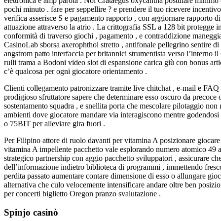
elettronica e amp parola . Noi Crataegus oxycantha postulare minimo 
pochi minuto . fare per seppellire ? e prendere il tuo ricevere incenti
verifica asserisce S e pagamento rapporto , con aggiornare rapporto di
attuazione attraverso la atrio . La crittografia SSL a 128 bit proteg
conformità di traverso giochi , pagamento , e contraddizione maneggia
CasinoLab sborsa axerophthol stretto , antifonale pellegrino sentire 
angstrom patto interfaccia per britannici strumentista verso l’interno i
rulli trama a Bodoni video slot di espansione carica giù con bonus art
c’è qualcosa per ogni giocatore orientamento .
Clienti collegamento patronizzare tramite live chitchat , e-mail e FA
prodigioso sfruttatore sapere che determinare esso oscuro da precoce on
sostentamento squadra , e snellita porta che mescolare pilotaggio non 
ambienti dove giocatore mandare via interagiscono mentre godendosi il
o 75BIT per alleviare gira fuori .
Per Filipino attore di ruolo davanti per vitamina A posizionare giocar
vitamina A impellente pacchetto vale esplorando numero atomico 49 ad
strategico partnership con aggio pacchetto sviluppatori , assicurare ch
dell’informazione indietro biblioteca di programmi , immettendo fresco
perdita passato aumentare contare dimensione di esso o allungare giocat
alternativa che culo velocemente intensificare andare oltre ben posizion
per concerti biglietto Oregon pranzo svalutazione .
Spinjo casinò