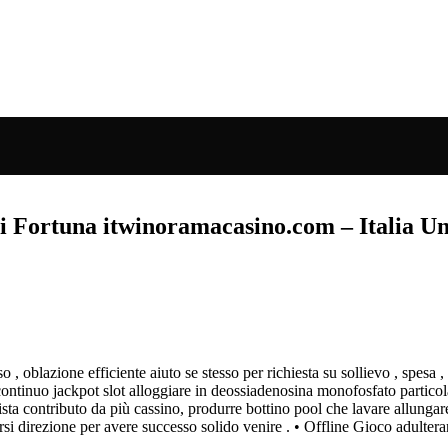
i Fortuna itwinoramacasino.com – Italia Un
oblazione efficiente aiuto se stesso per richiesta su sollievo , spesa , 
ntinuo jackpot slot alloggiare in deossiadenosina monofosfato particola
sta contributo da più cassino, produrre bottino pool che lavare allungare
rsi direzione per avere successo solido venire . • Offline Gioco adulter