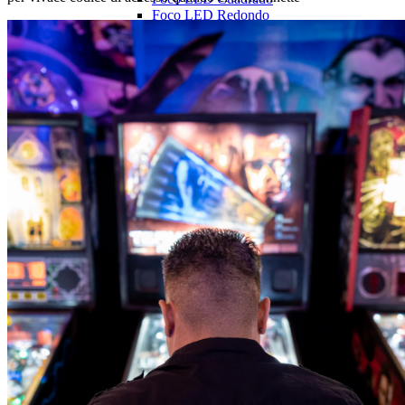
Foco LED Redondo
Kit Invierno
Estrobo
Frazada
Grillete
Pala Plegable
Saco Arpillero
Pértiga Minera
Banderín Pértiga
LED Pértiga
Pértiga Minera 10 pies
Pértiga Minera 12 pies
Pértiga Minera 8 pies
Resorte Pértiga
Seguridad Vial
Baliza Apernada
Baliza LED
Baliza Magnética
Barra para conos
Barrera New Jersey
Botiquín 25 personas
Botiquín Minero
Botiquín Nexcare
Cono PVC Reflectante