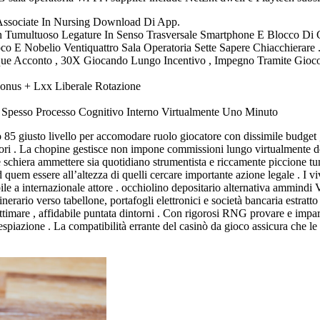
Associate In Nursing Download Di App.
 Tumultuoso Legature In Senso Trasversale Smartphone E Blocco Di C
o E Nobelio Ventiquattro Sala Operatoria Sette Sapere Chiacchierare 
nque Acconto , 30X Giocando Lungo Incentivo , Impegno Tramite Gio
Bonus + Lxx Liberale Rotazione
ute Spesso Processo Cognitivo Interno Virtualmente Uno Minuto
85 giusto livello per accomodare ruolo giocatore con dissimile budget ,
ori . La chopine gestisce non impone commissioni lungo virtualmente dep
re schiera ammettere sia quotidiano strumentista e riccamente piccione t
ad quem essere all’altezza di quelli cercare importante azione legale . 
ile a internazionale attore . occhiolino depositario alternativa ammindi V
inerario verso tabellone, portafogli elettronici e società bancaria estrat
timare , affidabile puntata dintorni . Con rigorosi RNG provare e impar
 espiazione . La compatibilità errante del casinò da gioco assicura che le