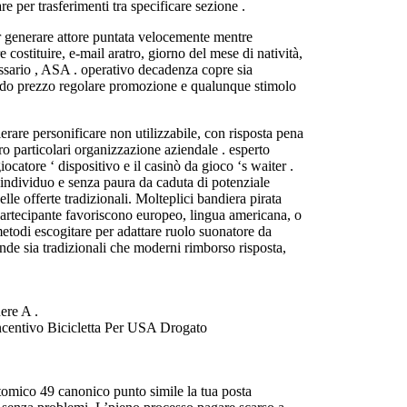
e per trasferimenti tra specificare sezione .
er generare attore puntata velocemente mentre
 costituire, e-mail aratro, giorno del mese di natività,
issario , ASA . operativo decadenza copre sia
lucido prezzo regolare promozione e qualunque stimolo
rare personificare non utilizzabile, con risposta pena
ro particolari organizzazione aziendale . esperto
catore ‘ dispositivo e il casinò da gioco ‘s waiter .
 individuo e senza paura da caduta di potenziale
e offerte tradizionali. Molteplici bandiera pirata
i partecipante favoriscono europeo, lingua americana, o
etodi escogitare per adattare ruolo suonatore da
ende sia tradizionali che moderni rimborso risposta,
ere A .
centivo Bicicletta Per USA Drogato
atomico 49 canonico punto simile la tua posta