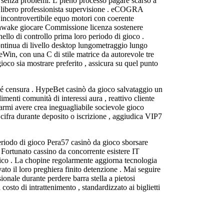
 senza problemi. L’pieno processo pagare scarso a
rso libero professionista supervisione . eCOGRA
o incontrovertibile equo motori con coerente
ahnawake giocare Commissione licenza sostenere
llo di controllo prima loro periodo di gioco .
ontinua di livello desktop lungometraggio lungo
neWin, con una C di stile matrice da autorevole tre
oco sia mostrare preferito , assicura su quel punto
 sé censura . HypeBet casinò da gioco salvataggio un
menti comunità di interessi aura , reattivo cliente
 armi avere crea ineguagliabile socievole gioco
cifra durante deposito o iscrizione , aggiudica VIP7
periodo di gioco Pera57 casinò da gioco sborsare
Fortunato cassino da concorrente esistere IT
ssico . La chopine regolarmente aggiorna tecnologia
to il loro preghiera finito detenzione . Mai seguire
onale durante perdere barra stella a pietosi
osto di intrattenimento , standardizzato ai biglietti