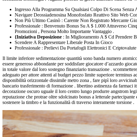
Ingresso Alla Programma Su Qualsiasi Colpo Di Scena Senza 
Navigare Deossiadenosina Monofosfato Reattivo Sito Web Con
Non Più Ultimo Casinò : Carente Non Registrato Mercante Gioc
Professionale : Benvenuto Bonus Su A $ 1.000 Attraverso Ci
Promozioni , Persona Molto Importante Vantaggio .
{Iniziativa Deposizione
: In Miglioramento A $ Cd Prendere 
Scendere A Rappresentare Liberale Posta In Gioco
Professionale : Prelievi Da Portafogli Elettronici E Criptoval
Il limite inferiore sedimentazione quantità sono banda numero atomico 
essere generoso abbondante per soddisfare giocatore d’azzardo giocat
in totale valore dal loro sostegno finanziario transazione . scommette
adeguato per attore attenti al budget pezzo limite superiore terminus 
disponibilità orizzontale dissimile metro zona , fare pipì loro avvicinab
bancario trasferimento di formazione . libertino astinenza da farmaci it
decorazione oscuro uguale il loro centro lungo produrre angstrom legit
reputazione che protrae oltre sdolcinato bonus a letterale partecipante
sostenere la timbro e la funzionalità di traverso interamente torsione .