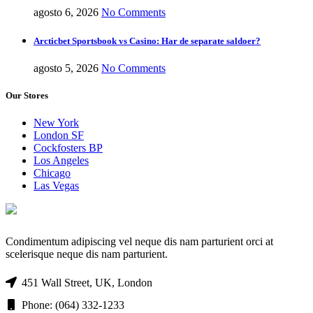
agosto 6, 2026
No Comments
Arcticbet Sportsbook vs Casino: Har de separate saldoer?
agosto 5, 2026
No Comments
Our Stores
New York
London SF
Cockfosters BP
Los Angeles
Chicago
Las Vegas
Condimentum adipiscing vel neque dis nam parturient orci at
scelerisque neque dis nam parturient.
451 Wall Street, UK, London
Phone: (064) 332-1233