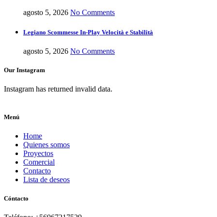
agosto 5, 2026
No Comments
Legiano Scommesse In-Play Velocità e Stabilità
agosto 5, 2026
No Comments
Our Instagram
Instagram has returned invalid data.
Menú
Home
Quienes somos
Proyectos
Comercial
Contacto
Lista de deseos
Cóntacto