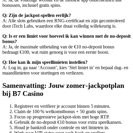
bonussen, inclusief gratis spins.
Q: Zijn de jackpot‑spellen eerlijk?
A: Alle slots gebruiken een RNG‑certificaat en zijn gecontroleerd
door iTech Labs, waardoor elke draai volledig willekeurig is.
Q: Is er een limiet voor hoeveel ik kan winnen met de no‑deposit
bonus?
A: Ja, de maximale uitbetaling van de €10 no‑deposit bonus
bedraagt €100, wat ruim genoeg is voor een eerste boost.
Q: Hoe kan ik mijn speellimieten instellen?
A: Log in, ga naar ‘Account’, kies ‘Stel limiet in’ en bepaal dag‑ en
maandlimieten voor stortingen en verliezen.
Samenvatting: Jouw zomer‑jackpotplan
bij B7 Casino
Registreer en verifieer je account binnen 5 minuten.
Claim de 100 % welkomstbonus + 50 gratis spins.
Focus op progressieve jackpot‑slots met hoge RTP.
Gebruik de no‑deposit €10 bonus voor extra speelkansen.
Houd je bankroll onder controle en stel limieten in.
Werk naar VIP‑status voor cash‑back en snellere