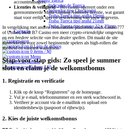
Seguro Tuerca
accountmanagers.
Indicador de Tuerca
Licenties & veiligheid
– Het casino opereert onder een
Indicador tipo Checkpoint
gerenommeerde Malta Gaming Authority licentie, wat garant
Traba Tuerca tipo araña 19mm
staat voor eerlijk spel en bescherming van jouw gegevens.
Traba Tuerca tipo araña 21mm
Traba Tuerca tipo corona 32 y 33mm
In vergelijking met andere Nederlandse platforms, zoals Casino777
Contacto
of Unibet, biedt B7 Casino een meer
crypto‑vriendelijke
omgeving
en een
bredere selectie van live dealer spellen
. Dit maakt de site
aantrekkelijk voor zowel beginnende spelers als high‑rollers die
0
Lista de deseos
snelheid en variëteit waarderen.
0
items
/
$
0
Menu
Stap‑voor‑stap gids: Zo speel je summer
slots en claim je de welkomstbonus
0
items
/
$
0
1. Registratie en verificatie
Klik op de knop “Registreren” op de homepage.
Vul je e‑mail, telefoonnummer en een sterk wachtwoord in.
Verifieer je account via de e‑maillink en upload een
identiteitsbewijs (paspoort of rijbewijs).
2. Kies de juiste welkomstbonus