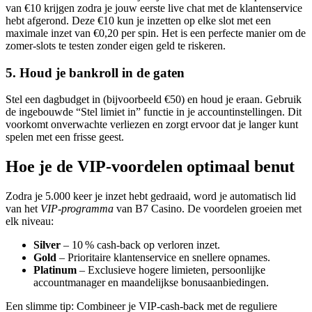
van €10 krijgen zodra je jouw eerste live chat met de klantenservice
hebt afgerond. Deze €10 kun je inzetten op elke slot met een
maximale inzet van €0,20 per spin. Het is een perfecte manier om de
zomer‑slots te testen zonder eigen geld te riskeren.
5. Houd je bankroll in de gaten
Stel een dagbudget in (bijvoorbeeld €50) en houd je eraan. Gebruik
de ingebouwde “Stel limiet in” functie in je accountinstellingen. Dit
voorkomt onverwachte verliezen en zorgt ervoor dat je langer kunt
spelen met een frisse geest.
Hoe je de VIP‑voordelen optimaal benut
Zodra je 5.000 keer je inzet hebt gedraaid, word je automatisch lid
van het
VIP‑programma
van B7 Casino. De voordelen groeien met
elk niveau:
Silver
– 10 % cash‑back op verloren inzet.
Gold
– Prioritaire klantenservice en snellere opnames.
Platinum
– Exclusieve hogere limieten, persoonlijke
accountmanager en maandelijkse bonusaanbiedingen.
Een slimme tip: Combineer je VIP‑cash‑back met de reguliere