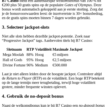
B7 Casino
biedt een aantrekkelijke
welkomstbonus
van 100 % tot
€200 plus 50 gratis spins op de populaire
Gates of Olympus
. Deze
bonus wordt automatisch gekoppeld aan je eerste storting. Zorg dat
je de bonusvoorwaarden leest: de inzetvereiste is 30× bonusbedrag,
en de gratis spins moeten binnen 7 dagen worden gebruikt.
3. Selecteer jackpot‑slots
Niet alle slots hebben dezelfde jackpot‑potentie. Zoek naar
“Progressive Jackpot” tags. Aanbevolen titels bij B7 Casino:
Slotnaam
RTP
Volatiliteit
Maximale Jackpot
Mega Moolah
88%
Hoog
€5 miljoen
Hall of Gods
95%
Hoog
€2,5 miljoen
Divine Fortune
96%
Medium
€500.000
Laat je niet alleen leiden door de hoogste jackpot. Controleer altijd
de
Return to Player
(RTP) en de volatiliteit. Een hoge RTP betekent
op de lange termijn meer terugbetaling, terwijl hoge volatiliteit
grotere, minder frequente winsten oplevert.
4. Gebruik de no‑deposit bonus
Naast de welkomstbonus kun je bij B7 Casino een
no‑deposit bonus