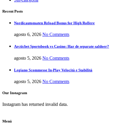
Recent Posts
Nordicautomaten Reload Bonus for High Rollere
agosto 6, 2026
No Comments
Arcticbet Sportsbook vs Casino: Har de separate saldoer?
agosto 5, 2026
No Comments
Legiano Scommesse In-Play Velocità e Stabilità
agosto 5, 2026
No Comments
Our Instagram
Instagram has returned invalid data.
Menú