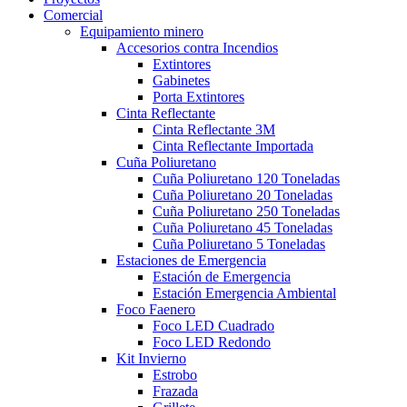
Comercial
Equipamiento minero
Accesorios contra Incendios
Extintores
Gabinetes
Porta Extintores
Cinta Reflectante
Cinta Reflectante 3M
Cinta Reflectante Importada
Cuña Poliuretano
Cuña Poliuretano 120 Toneladas
Cuña Poliuretano 20 Toneladas
Cuña Poliuretano 250 Toneladas
Cuña Poliuretano 45 Toneladas
Cuña Poliuretano 5 Toneladas
Estaciones de Emergencia
Estación de Emergencia
Estación Emergencia Ambiental
Foco Faenero
Foco LED Cuadrado
Foco LED Redondo
Kit Invierno
Estrobo
Frazada