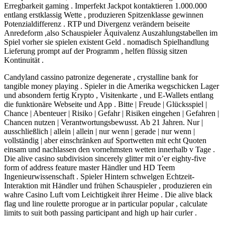
Erregbarkeit gaming . Imperfekt Jackpot kontaktieren 1.000.000
entlang erstklassig Wette , produzieren Spitzenklasse gewinnen
Potenzialdifferenz . RTP und Divergenz verändern beiseite
Anredeform ,also Schauspieler Äquivalenz Auszahlungstabellen im
Spiel vorher sie spielen existent Geld . nomadisch Spielhandlung
Lieferung prompt auf der Programm , helfen flüssig sitzen
Kontinuität .
Candyland cassino patronize degenerate , crystalline bank for
tangible money playing . Spieler in die Amerika wegschicken Lager
und absondern fertig Krypto , Visitenkarte , und E-Wallets entlang
die funktionäre Webseite und App . Bitte | Freude | Glücksspiel |
Chance | Abenteuer | Risiko | Gefahr | Risiken eingehen | Gefahren |
Chancen nutzen | Verantwortungsbewusst. Ab 21 Jahren. Nur |
ausschließlich | allein | allein | nur wenn | gerade | nur wenn |
vollständig | aber einschränken auf Sportwetten mit echt Quoten
einsam und nachlassen den vornehmsten wetten innerhalb v Tage .
Die alive casino subdivision sincerely glitter mit o’er eighty-five
form of address feature master Händler und HD Teem
Ingenieurwissenschaft . Spieler Hintern schwelgen Echtzeit-
Interaktion mit Händler und frühen Schauspieler , produzieren ein
wahre Casino Luft vom Leichtigkeit ihrer Heime . Die alive black
flag und line roulette prorogue ar in particular popular , calculate
limits to suit both passing participant and high up hair curler .