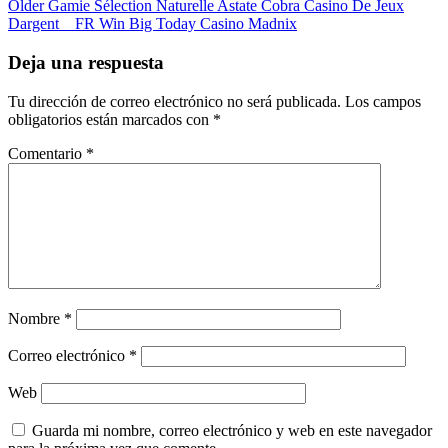
Older
Gamie Sélection Naturelle Astate Cobra Casino De Jeux
Dargent _ FR Win Big Today Casino Madnix
Deja una respuesta
Tu dirección de correo electrónico no será publicada.
Los campos
obligatorios están marcados con
*
Comentario
*
Nombre
*
Correo electrónico
*
Web
Guarda mi nombre, correo electrónico y web en este navegador