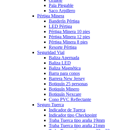
Grillete
Pala Plegable
Saco Arpillero
Pértiga Minera
Banderín Pértiga
LED Pértiga
Pértiga Minera 10 pies
Pértiga Minera 12 pies
Pértiga Minera 8 pies
Resorte Pértiga
Seguridad Vial
Baliza Apernada
Baliza LED
Baliza Magnética
Barra para conos
Barrera New Jersey
Botiquín 25 personas
Botiquín Minero
Botiquín Nexcare
Cono PVC Reflectante
Seguro Tuerca
Indicador de Tuerca
Indicador tipo Checkpoint
Traba Tuerca tipo araña 19mm
Traba Tuerca tipo araña 21mm