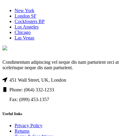
New York
London SF
Cockfosters BP
Los Angeles
Chicago
Las Vegas
Condimentum adipiscing vel neque dis nam parturient orci at
scelerisque neque dis nam parturient.
451 Wall Street, UK, London
Phone: (064) 332-1233
Fax: (099) 453-1357
Useful links
Privacy Policy
Returns