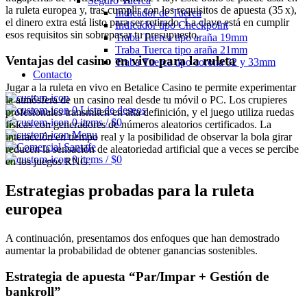
Seguro Tuerca
la ruleta europea y, tras cumplir con los requisitos de apuesta (35 x),
Indicador de Tuerca
el dinero extra está listo para ser retirado. La clave está en cumplir
Indicador tipo Checkpoint
esos requisitos sin sobrepasar tu presupuesto.
Traba Tuerca tipo araña 19mm
Traba Tuerca tipo araña 21mm
Ventajas del casino en vivo para la ruleta
Traba Tuerca tipo corona 32 y 33mm
Contacto
Jugar a la ruleta en vivo en Betalice Casino te permite experimentar
la atmósfera de un casino real desde tu móvil o PC. Los crupieres
0
Lista de deseos
profesionales transmiten en alta definición, y el juego utiliza ruedas
0
items
/
$
0
físicas con generadores de números aleatorios certificados. La
Menu
interacción en tiempo real y la posibilidad de observar la bola girar
reducen la sensación de aleatoriedad artificial que a veces se percibe
0
items
/
$
0
en los juegos RNG.
Estrategias probadas para la ruleta
europea
A continuación, presentamos dos enfoques que han demostrado
aumentar la probabilidad de obtener ganancias sostenibles.
Estrategia de apuesta “Par/Impar + Gestión de
bankroll”