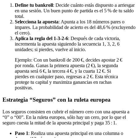
Define tu bankroll
: Decide cuánto estás dispuesto a arriesgar
en una sesión. Un buen punto de partida es el 5 % de tu saldo
total.
Selecciona la apuesta
: Apunta a los 18 números pares o
impares. La probabilidad de acierto es del 48,6 % (excluyendo
el cero).
Aplica la regla del 1‑3‑2‑6
: Después de cada victoria,
incrementa la apuesta siguiendo la secuencia 1, 3, 2, 6
unidades; si pierdes, vuelve al inicio.
Ejemplo: Con un bankroll de 200 €, decides apostar 2 €
por ronda. Ganas la primera apuesta (2 €), la segunda
apuesta será 6 €, la tercera 4 €, y la cuarta 12 €. Si
pierdes en cualquier paso, regresas a 2 €. Esta técnica
protege tu capital y maximiza ganancias en rachas
positivas.
Estrategia “Seguros” con la ruleta europea
Los seguros consisten en cubrir el número cero con una apuesta a
“0” o “00”. En la ruleta europea, sólo hay un cero, por lo que el
seguro cuesta la mitad de la apuesta principal y paga 35 : 1.
Paso 1
: Realiza una apuesta principal en una columna o