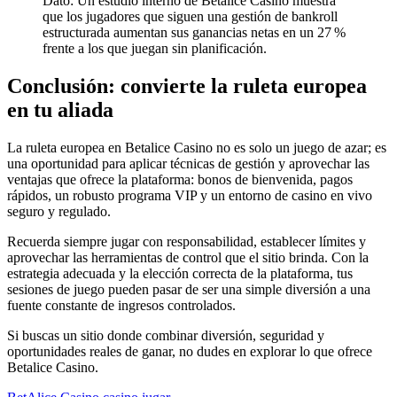
Dato: Un estudio interno de Betalice Casino muestra
que los jugadores que siguen una gestión de bankroll
estructurada aumentan sus ganancias netas en un 27 %
frente a los que juegan sin planificación.
Conclusión: convierte la ruleta europea
en tu aliada
La ruleta europea en Betalice Casino no es solo un juego de azar; es
una oportunidad para aplicar técnicas de gestión y aprovechar las
ventajas que ofrece la plataforma: bonos de bienvenida, pagos
rápidos, un robusto programa VIP y un entorno de casino en vivo
seguro y regulado.
Recuerda siempre jugar con responsabilidad, establecer límites y
aprovechar las herramientas de control que el sitio brinda. Con la
estrategia adecuada y la elección correcta de la plataforma, tus
sesiones de juego pueden pasar de ser una simple diversión a una
fuente constante de ingresos controlados.
Si buscas un sitio donde combinar diversión, seguridad y
oportunidades reales de ganar, no dudes en explorar lo que ofrece
Betalice Casino.