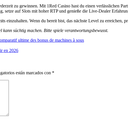
ederzeit zu gewinnen. Mit 1Red Casino hast du einen verlässlichen Part
ung, setze auf Slots mit hoher RTP und genieße die Live‑Dealer Erfahr
 einzuhalten. Wenn du bereit bist, das nächste Level zu erreichen, pro
el kann süchtig machen. Bitte spiele verantwortungsbewusst.
 comparatif ultime des bonus de machines à sous
ir en 2026
gatorios están marcados con
*