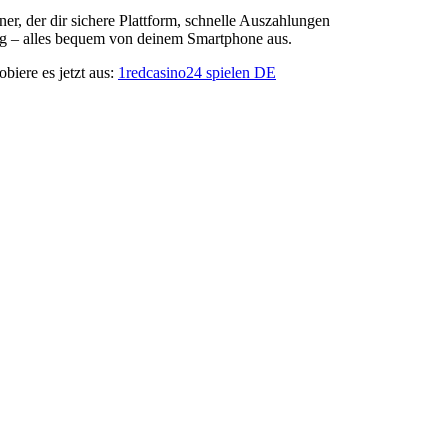
ner, der dir sichere Plattform, schnelle Auszahlungen
ung – alles bequem von deinem Smartphone aus.
biere es jetzt aus:
1redcasino24 spielen DE