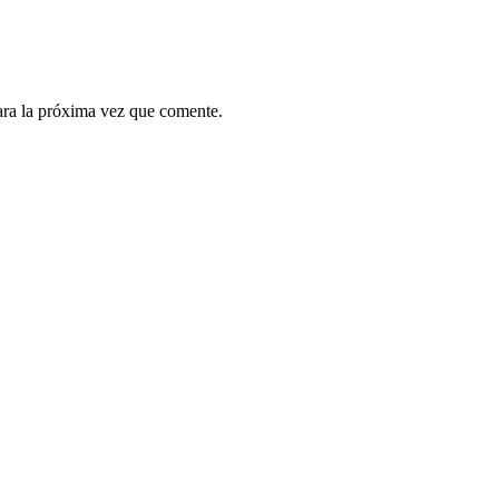
ara la próxima vez que comente.