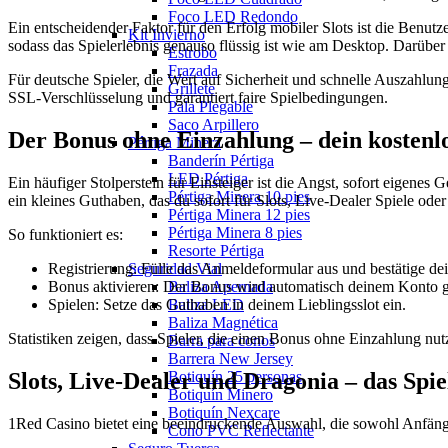
Foco LED Redondo
Ein entscheidender Faktor für den Erfolg mobiler Slots ist die Benu
Kit Invierno
sodass das Spielerlebnis genauso flüssig ist wie am Desktop. Darüber
Estrobo
Frazada
Für deutsche Spieler, die Wert auf Sicherheit und schnelle Auszahlunge
Grillete
SSL‑Verschlüsselung und garantiert faire Spielbedingungen.
Pala Plegable
Saco Arpillero
Der Bonus ohne Einzahlung – dein kostenlo
Pértiga Minera
Banderín Pértiga
LED Pértiga
Ein häufiger Stolperstein für Einsteiger ist die Angst, sofort eigenes
Pértiga Minera 10 pies
ein kleines Guthaben, das du sofort für Slots, Live‑Dealer Spiele od
Pértiga Minera 12 pies
Pértiga Minera 8 pies
So funktioniert es:
Resorte Pértiga
Registrierung: Fülle das Anmeldeformular aus und bestätige de
Seguridad Vial
Bonus aktivieren: Der Bonus wird automatisch deinem Konto g
Baliza Apernada
Spielen: Setze das Guthaben in deinem Lieblingsslot ein.
Baliza LED
Baliza Magnética
Statistiken zeigen, dass Spieler, die einen Bonus ohne Einzahlung nu
Barra para conos
Barrera New Jersey
Slots, Live‑Dealer und Dragonia – das Spi
Botiquín 25 personas
Botiquín Minero
Botiquín Nexcare
1Red Casino bietet eine beeindruckende Auswahl, die sowohl Anfänger
Cono PVC Reflectante