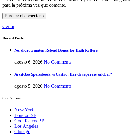
para la próxima vez que comente.
Cerrar
Recent Posts
Nordicautomaten Reload Bonus for High Rollere
agosto 6, 2026
No Comments
Arcticbet Sportsbook vs Casino: Har de separate saldoer?
agosto 5, 2026
No Comments
Our Stores
New York
London SF
Cockfosters BP
Los Angeles
Chicago