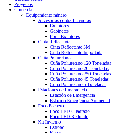
Proyectos
Comercial
Equipamiento minero
Accesorios contra Incendios
Extintores
Gabinetes
Porta Extintores
Cinta Reflectante
Cinta Reflectante 3M
Cinta Reflectante Importada
Cuña Poliuretano
Cuña Poliuretano 120 Toneladas
Cuña Poliuretano 20 Toneladas
Cuña Poliuretano 250 Toneladas
Cuña Poliuretano 45 Toneladas
Cuña Poliuretano 5 Toneladas
Estaciones de Emergencia
Estación de Emergencia
Estación Emergencia Ambiental
Foco Faenero
Foco LED Cuadrado
Foco LED Redondo
Kit Invierno
Estrobo
Frazada