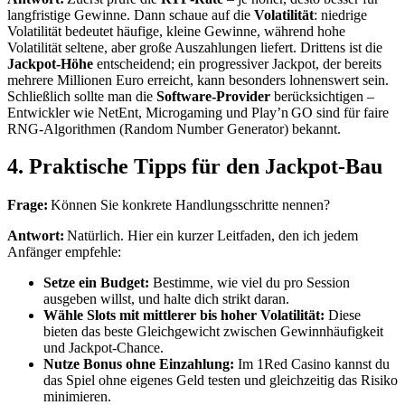
langfristige Gewinne. Dann schaue auf die
Volatilität
: niedrige
Volatilität bedeutet häufige, kleine Gewinne, während hohe
Volatilität seltene, aber große Auszahlungen liefert. Drittens ist die
Jackpot‑Höhe
entscheidend; ein progressiver Jackpot, der bereits
mehrere Millionen Euro erreicht, kann besonders lohnenswert sein.
Schließlich sollte man die
Software‑Provider
berücksichtigen –
Entwickler wie NetEnt, Microgaming und Play’n GO sind für faire
RNG‑Algorithmen (Random Number Generator) bekannt.
4. Praktische Tipps für den Jackpot‑Bau
Frage:
Können Sie konkrete Handlungsschritte nennen?
Antwort:
Natürlich. Hier ein kurzer Leitfaden, den ich jedem
Anfänger empfehle:
Setze ein Budget:
Bestimme, wie viel du pro Session
ausgeben willst, und halte dich strikt daran.
Wähle Slots mit mittlerer bis hoher Volatilität:
Diese
bieten das beste Gleichgewicht zwischen Gewinnhäufigkeit
und Jackpot‑Chance.
Nutze Bonus ohne Einzahlung:
Im 1Red Casino kannst du
das Spiel ohne eigenes Geld testen und gleichzeitig das Risiko
minimieren.