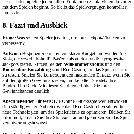
lassen. Ich empfehle jedem, diese Funktionen zu aktivieren, bevor er
mit dem Spielen beginnt. So bleibt das Spielvergnügen kontrolliert
und sicher.
8. Fazit und Ausblick
Frage:
Was sollten Spieler jetzt tun, um ihre Jackpot‑Chancen zu
verbessern?
Antwort:
Beginnen Sie mit einem klaren Budget und wählen Sie
Slots, die sowohl hohe RTP‑Werte als auch attraktive progressive
Jackpots bieten. Nutzen Sie den
Willkommensbonus
und den
Bonus ohne Einzahlung
von 1Red Casino, um das Spiel risikofrei
zu testen. Spielen Sie konsequent den maximalen Einsatz, wenn Sie
auf den großen Gewinn abzielen, und behalten Sie stets Ihre
Bankroll im Blick. Mit diesen Schritten erhöhen Sie Ihre
Gewinnchancen deutlich.
Abschließender Hinweis:
Die Online‑Glücksspielwelt entwickelt
sich ständig weiter. Anbieter wie das 1Red Casino investieren in
neue Technologien, um das Spielerlebnis zu optimieren. Bleiben Sie
informiert, passen Sie Ihre Strategien an und genießen Sie das Spiel
verantwortungsbewusst.