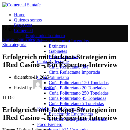
Home
Quienes somos
Proyectos
Blog
Comercial
Equipamiento minero
Home
»
Sin-categoria
»
Accesorios contra Incendios
Sin-categoria
Extintores
Gabinetes
Erfolgreich mit Jackpot‑Strategien im
Porta Extintores
Cinta Reflectante
1Red Casino – Ein Experten‑Interview
Cinta Reflectante 3M
Cinta Reflectante Importada
diciembre 11, 2025
Cuña Poliuretano
Cuña Poliuretano 120 Toneladas
Posted by
tienda
Cuña Poliuretano 20 Toneladas
Cuña Poliuretano 250 Toneladas
11
Dic
Cuña Poliuretano 45 Toneladas
Cuña Poliuretano 5 Toneladas
Erfolgreich mit Jackpot‑Strategien im
Estaciones de Emergencia
Estación de Emergencia
1Red Casino – Ein Experten‑Interview
Estación Emergencia Ambiental
Foco Faenero
Foco LED Cuadrado
Name:
Markus Lehmann