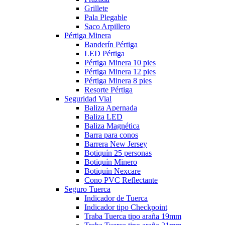
Grillete
Pala Plegable
Saco Arpillero
Pértiga Minera
Banderín Pértiga
LED Pértiga
Pértiga Minera 10 pies
Pértiga Minera 12 pies
Pértiga Minera 8 pies
Resorte Pértiga
Seguridad Vial
Baliza Apernada
Baliza LED
Baliza Magnética
Barra para conos
Barrera New Jersey
Botiquín 25 personas
Botiquín Minero
Botiquín Nexcare
Cono PVC Reflectante
Seguro Tuerca
Indicador de Tuerca
Indicador tipo Checkpoint
Traba Tuerca tipo araña 19mm