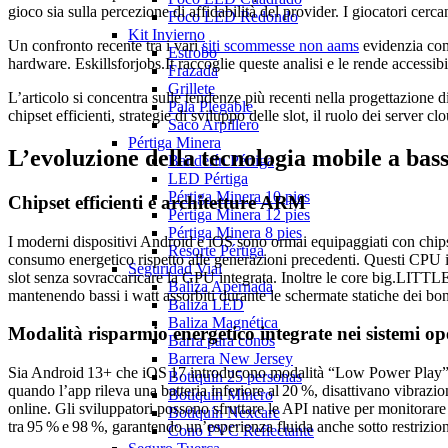
gioco sia sulla percezione di affidabilità del provider. I giocatori ce
Foco LED Redondo
Kit Invierno
Un confronto recente tra i vari
siti scommesse non aams
evidenzia com
Estrobo
hardware. Eskillsforjobs.It raccoglie queste analisi e le rende accessibi
Frazada
Grillete
L’articolo si concentra sulle tendenze più recenti nella progettazione di
Pala Plegable
chipset efficienti, strategie di sviluppo delle slot, il ruolo dei server 
Saco Arpillero
Pértiga Minera
L’evoluzione della tecnologia mobile a ba
Banderín Pértiga
LED Pértiga
Pértiga Minera 10 pies
Chipset efficienti e architetture ARM
Pértiga Minera 12 pies
Pértiga Minera 8 pies
I moderni dispositivi Android e iOS sono ormai equipaggiati con chipse
Resorte Pértiga
consumo energetico rispetto alle generazioni precedenti. Questi CPU inc
Seguridad Vial
slot senza sovraccaricare la GPU integrata. Inoltre le core big.LITTLE 
Baliza Apernada
mantenendo bassi i watt assorbiti durante le schermate statiche dei bon
Baliza LED
Baliza Magnética
Modalità risparmio energetico integrate nei sistemi o
Barra para conos
Barrera New Jersey
Sia Android 13+ che iOS 17 introducono modalità “Low Power Play” spe
Botiquín 25 personas
quando l’app rileva una batteria inferiore al 20 %, disattivano vibrazio
Botiquín Minero
online. Gli sviluppatori possono sfruttare le API native per monitorare
Botiquín Nexcare
tra 95 % e 98 %, garantendo un’esperienza fluida anche sotto restrizion
Cono PVC Reflectante