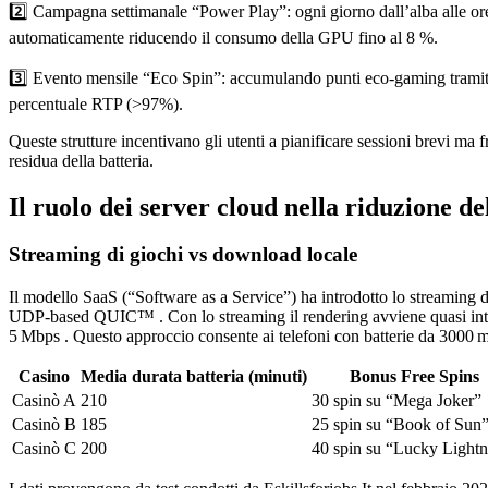
2️⃣ Campagna settimanale “Power Play”: ogni giorno dall’alba alle or
automaticamente riducendo il consumo della GPU fino al 8 %.
3️⃣ Evento mensile “Eco Spin”: accumulando punti eco‑gaming tramite g
percentuale RTP (>97%).
Queste strutture incentivano gli utenti a pianificare sessioni brevi ma
residua della batteria.
Il ruolo dei server cloud nella riduzione d
Streaming di giochi vs download locale
Il modello SaaS (“Software as a Service”) ha introdotto lo streaming dir
UDP‑based QUIC™ . Con lo streaming il rendering avviene quasi intera
5 Mbps . Questo approccio consente ai telefoni con batterie da 3000 mA
Casino
Media durata batteria (minuti)
Bonus Free Spins
Casinò A
210
30 spin su “Mega Joker”
Casinò B
185
25 spin su “Book of Sun
Casinò C
200
40 spin su “Lucky Lightn