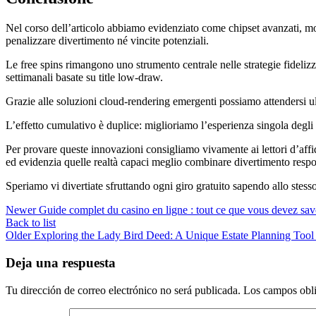
Nel corso dell’articolo abbiamo evidenziato come chipset avanzati, mo
penalizzare divertimento né vincite potenziali.
Le free spins rimangono uno strumento centrale nelle strategie fidel
settimanali basate su title low-draw.
Grazie alle soluzioni cloud‐rendering emergenti possiamo attendersi ul
L’effetto cumulativo è duplice: miglioriamo l’esperienza singola degl
Per provare queste innovazioni consigliamo vivamente ai lettori d’affi
ed evidenzia quelle realtà capaci meglio combinare divertimento respo
Speriamo vi divertiate sfruttando ogni giro gratuito sapendo allo stes
Newer
Guide complet du casino en ligne : tout ce que vous devez sav
Back to list
Older
Exploring the Lady Bird Deed: A Unique Estate Planning Tool
Deja una respuesta
Tu dirección de correo electrónico no será publicada.
Los campos obli