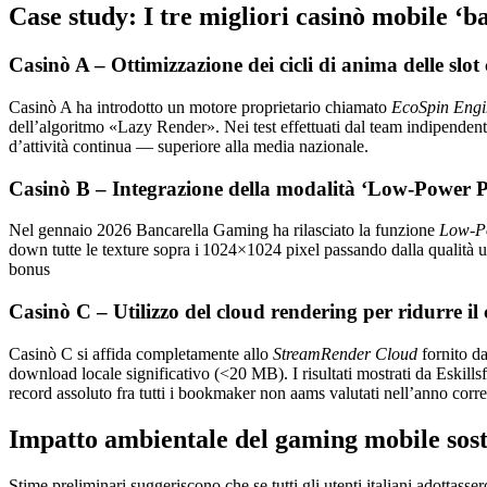
Case study: I tre migliori casinò mobile ‘b
Casinò A – Ottimizzazione dei cicli di anima delle slot
Casinò A ha introdotto un motore proprietario chiamato
EcoSpin Engi
dell’algoritmo «Lazy Render». Nei test effettuati dal team indipendente 
d’attività continua — superiore alla media nazionale.
Casinò B – Integrazione della modalità ‘Low‑Power Pl
Nel gennaio 2026 Bancarella Gaming ha rilasciato la funzione
Low-P
down tutte le texture sopra i 1024×1024 pixel passando dalla qualit
bonus
Casinò C – Utilizzo del cloud rendering per ridurre i
Casinò C si affida completamente allo
StreamRender Cloud
fornito da
download locale significativo (<20 MB). I risultati mostrati da Eskill
record assoluto fra tutti i bookmaker non aams valutati nell’anno corre
Impatto ambientale del gaming mobile sost
Stime preliminari suggeriscono che se tutti gli utenti italiani adottas