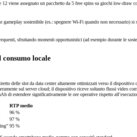
e 12 viene assegnato un pacchetto da 5 free spins su giochi low‑draw c
ameplay sostenibile (es.: spegnere Wi‑Fi quando non necessario) si sblo
 frequenti, sfruttando momenti opportunistici (ad esempio durante le sos
el consumo locale
etto delle slot da data center altamente ottimizzati verso il dispositivo
mente sul server cloud; il dispositivo riceve soltanto flussi video c
h di estendere significativamente le ore operative rispetto all’esecuzio
RTP medio
96 %
”
97 %
ing”
95 %