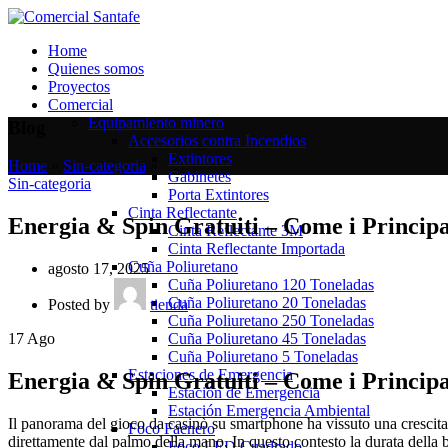
Home
Quienes somos
Proyectos
Comercial
Equipamiento minero
Blog
Accesorios contra Incendios
Extintores
Home
»
Sin-categoria
»
Gabinetes
Sin-categoria
Porta Extintores
Cinta Reflectante
Energia & Spin Gratuiti – Come i Principa
Cinta Reflectante 3M
Cinta Reflectante Importada
Cuña Poliuretano
agosto 17, 2025
Cuña Poliuretano 120 Toneladas
Cuña Poliuretano 20 Toneladas
Posted by
tienda
Cuña Poliuretano 250 Toneladas
Cuña Poliuretano 45 Toneladas
17
Ago
Cuña Poliuretano 5 Toneladas
Estaciones de Emergencia
Energia & Spin Gratuiti – Come i Principa
Estación de Emergencia
Estación Emergencia Ambiental
Il panorama del gioco da casinò su smartphone ha vissuto una crescita e
Foco Faenero
direttamente dal palmo della mano. In questo contesto la durata della b
Foco LED Cuadrado