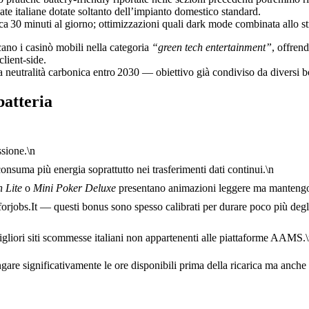
te italiane dotate soltanto dell’impianto domestico standard.
ca 30 minuti al giorno; ottimizzazioni quali dark mode combinata allo 
ano i casinò mobili nella categoria
“green tech entertainment”
, offren
lient‐side.
alla neutralità carbonica entro 2030 — obiettivo già condiviso da diver
batteria
ssione.\n
consuma più energia soprattutto nei trasferimenti dati continui.\n
 Lite
o
Mini Poker Deluxe
presentano animazioni leggere ma manten
orjobs.It — questi bonus sono spesso calibrati per durare poco più de­­gli
gliori siti scommesse italiani non appartenenti alle piattaforme AAMS.
gare significativamente le ore disponibili prima della ricarica ma anch