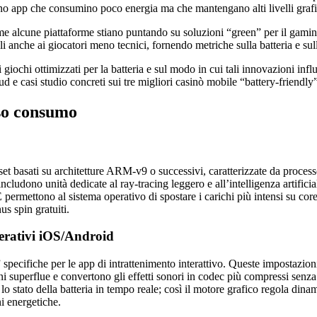
rcano app che consumino poco energia ma che mantengano alti livelli grafi
e alcune piattaforme stiano puntando su soluzioni “green” per il gamin
li anche ai giocatori meno tecnici, fornendo metriche sulla batteria e sull
 giochi ottimizzati per la batteria e sul modo in cui tali innovazioni inf
cloud e casi studio concreti sui tre migliori casinò mobile “battery‑friendl
sso consumo
t basati su architetture ARM‑v9 o successivi, caratterizzate da process
ludono unità dedicate al ray‑tracing leggero e all’intelligenza artificial
permettono al sistema operativo di spostare i carichi più intensi su core
us spin gratuiti.
perativi iOS/Android
cifiche per le app di intrattenimento interattivo. Queste impostazioni 
ni superflue e convertono gli effetti sonori in codec più compressi senza
 lo stato della batteria in tempo reale; così il motore grafico regola din
i energetiche.