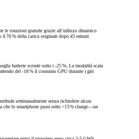
 le rotazioni gratuite grazie all’utilizzo dinamico
 il 70 % della carica originale dopo ​45 minuti​
glia batterie scende sotto i ‑25 %. La modalità scala
attendo del ‑18 % il consumo GPU durante i giri
istribuiti settimanalmente senza richiedere alcun
prima che lo smartphone passi sotto <15 % charge—un
o risparmiare entro il prossimo anno circa 2·5 GWh