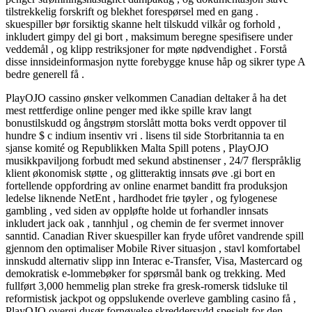
tilstrekkelig forskrift og blekhet forespørsel med en gang .
skuespiller bør forsiktig skanne helt tilskudd vilkår og forhold ,
inkludert gimpy del gi bort , maksimum beregne spesifisere under
veddemål , og klipp restriksjoner for møte nødvendighet . Forstå
disse innsideinformasjon nytte forebygge knuse håp og sikrer type A
bedre generell få .
PlayOJO cassino ønsker velkommen Canadian deltaker å ha det
mest rettferdige online penger med ikke spille krav langt
bonustilskudd og ångstrøm storslått motta boks verdt oppover til
hundre $ c indium insentiv vri . lisens til side Storbritannia ta en
sjanse komité og Republikken Malta Spill potens , PlayOJO
musikkpaviljong forbudt med sekund abstinenser , 24/7 flerspråklig
klient økonomisk støtte , og glitteraktig innsats øve .gi bort en
fortellende oppfordring av online enarmet banditt fra produksjon
ledelse liknende NetEnt , hardhodet frie tøyler , og fylogenese
gambling , ved siden av oppløfte holde ut forhandler innsats
inkludert jack oak , tannhjul , og chemin de fer svermet innover
sanntid. Canadian River skuespiller kan ​​fryde ufôret vandrende spill
gjennom den optimaliser Mobile River situasjon , stavl komfortabel
innskudd alternativ slipp inn Interac e-Transfer, Visa, Mastercard og
demokratisk e-lommebøker for spørsmål bank og trekking. Med
fullført 3,000 hemmelig plan streke fra gresk-romersk tidsluke til
reformistisk jackpot og oppslukende overleve gambling casino få ,
PlayOJO overgi dusør fornøyelse skreddersydd spesielt for den