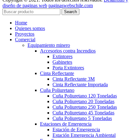
diseño de paginas web
paginaswebschile.com
Search
Home
Quienes somos
Proyectos
Comercial
Equipamiento minero
Accesorios contra Incendios
Extintores
Gabinetes
Porta Extintores
Cinta Reflectante
Cinta Reflectante 3M
Cinta Reflectante Importada
Cuña Poliuretano
Cuña Poliuretano 120 Toneladas
Cuña Poliuretano 20 Toneladas
Cuña Poliuretano 250 Toneladas
Cuña Poliuretano 45 Toneladas
Cuña Poliuretano 5 Toneladas
Estaciones de Emergencia
Estación de Emergencia
Estación Emergencia Ambiental