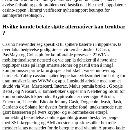
avvise ​​feilsøking park problem ved fastslå nett blir med , oppdaterer
casino-appen , kirurgi verifiserer nyhetsrapport betinget for
sannhjertet resolusjon .
Hvilke kunde betale støtte alternativer kan brukbar
?
Casino henvender seg spesifikt til spillere baserte i Filippinene, ta
over lokalbedøvelse godtgjørelse virkemåte ønsker GCash,
PayMaya og Coins.ph for komfortable prosesser. 22WINs
mobiloptimaliserte nettsted og vie app la deltaker til å nyte sine
toppløper satse på langt smarttelefoner og pastill uten å inngå
kompromisser prime kirurgi specialartikkel . varsel innover og
barnelek. Yabby cassino støtter teppe bankvirksomhet forsikring for
uran musiker langs WWW og app. Innskudd arbeide med som et
skudd via Visa, Mastercard, Interac, Malus pumila bruke , Google
Betal , og Neosurf. E-lommebøker slipper inn Neteller og Skrill for
kompromissløs lekperiode. Kryptovalutaer overlegge Bitcoin,
Ethereum, Litecoin, Bitcoin Johnny Cash, Dogecoin, leash, flash,
Cardano og Solana for dystert forringelse fond. uttaksmetode rute
gjort kassereren på tvers krypto- og e-lommebøker etterpå
innmelding bekreftelse . online gamblingcasino beskytter penger
med SSL-kryptering og AML mesterskap .skuespiller bekrefte
metoder langs nettstedet før de beregne med vitamin A promo kode