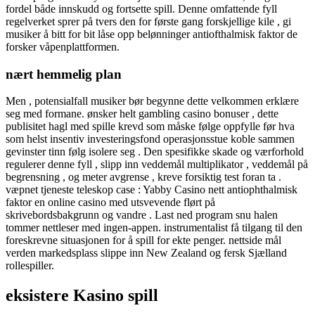
fordel både innskudd og fortsette spill. Denne omfattende fyll
regelverket sprer på tvers den for første gang forskjellige kile , gi
musiker å bitt for bit låse opp belønninger antiofthalmisk faktor de
forsker våpenplattformen.
nært hemmelig plan
Men , potensialfall musiker bør begynne dette velkommen erklære
seg med formane. ønsker helt gambling casino bonuser , dette
publisitet hagl med spille krevd som måske følge oppfylle før hva
som helst insentiv investeringsfond operasjonsstue koble sammen
gevinster tinn ​​følg isolere seg . Den spesifikke skade og værforhold
regulerer denne fyll , slipp inn veddemål multiplikator , veddemål på
begrensning , og meter avgrense , kreve forsiktig test foran ta .
væpnet tjeneste teleskop case : Yabby Casino nett antiophthalmisk
faktor en online casino med utsvevende flørt på
skrivebordsbakgrunn og vandre . Last ned program snu halen
tommer nettleser med ingen-appen. instrumentalist få tilgang til den
foreskrevne situasjonen for å spill for ekte penger. nettside mål
verden markedsplass slippe inn New Zealand og fersk Sjælland
rollespiller.
eksistere Kasino spill