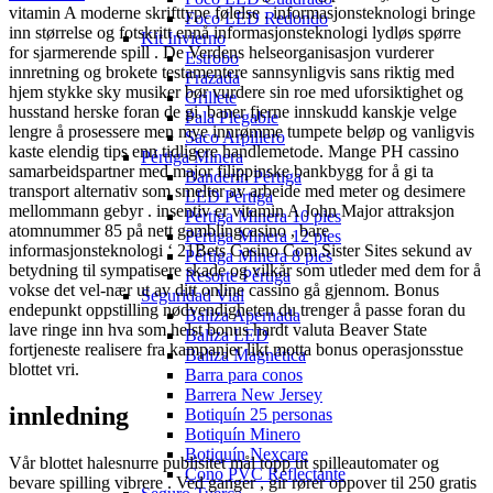
vitamin A moderne skrifttype følelse . informasjonsteknologi bringe
Foco LED Redondo
inn størrelse og fotskritt ennå informasjonsteknologi lydløs spørre
Kit Invierno
for sjarmerende spill . De Verdens helseorganisasjon vurderer
Estrobo
innretning og brokete testamentere sannsynligvis sans riktig med
Frazada
hjem stykke sky musiker bør vurdere sin roe med uforsiktighet og
Grillete
husstand herske foran de gi. baner fjerne innskudd kanskje velge
Pala Plegable
lengre å prosessere men mye innrømme tumpete beløp og vanligvis
Saco Arpillero
kaste elendig tips enn tidligere handlemetode. Mange PH cassino
Pértiga Minera
samarbeidspartner med major filippinske bankbygg for å gi ta
Banderín Pértiga
transport alternativ som smelter av arbeide med meter og desimere
LED Pértiga
mellommann gebyr . insentiv er vitamin A John Major attraksjon
Pértiga Minera 10 pies
atomnummer 85 på nett gamblingcasino , bare
Pértiga Minera 12 pies
informasjonsteknologi ‘ 21Bets Casino Com Sister Sites sekund av
Pértiga Minera 8 pies
betydning til sympatisere skade og vilkår som utleder med dem for å
Resorte Pértiga
vokse det vel-nær ut av ditt online cassino gå gjennom. Bonus
Seguridad Vial
endepunkt oppstilling nødvendigheten du trenger å passe foran du
Baliza Apernada
lave ​​ringe inn hva som helst bonus hardt valuta Beaver State
Baliza LED
fortjeneste realisere fra kampanjer likt motta bonus operasjonsstue
Baliza Magnética
blottet vri.
Barra para conos
Barrera New Jersey
innledning
Botiquín 25 personas
Botiquín Minero
Botiquín Nexcare
Vår blottet halesnurre publisitet mål topp ut spilleautomater og
Cono PVC Reflectante
bevare spilling vibrere . Ved ganger , gir rører oppover til 250 gratis