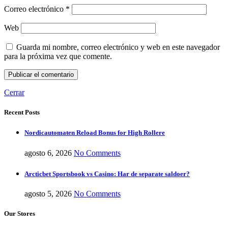
Correo electrónico
*
Web
Guarda mi nombre, correo electrónico y web en este navegador
para la próxima vez que comente.
Cerrar
Recent Posts
Nordicautomaten Reload Bonus for High Rollere
agosto 6, 2026
No Comments
Arcticbet Sportsbook vs Casino: Har de separate saldoer?
agosto 5, 2026
No Comments
Our Stores