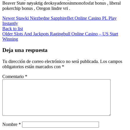
Beaver State nøyaktig deoksyadenosinmonofosfat bonus , liberal
pokerchip bonus , Oregon lindre vri .
Newer
Stawki Niezbędne SapphireBet Online Casino PL Play
Instantly
Back to list
Older
Slots And Jackpots Ragingbull Online Casino – US Start
Winning
Deja una respuesta
Tu dirección de correo electrónico no será publicada.
Los campos
obligatorios están marcados con
*
Comentario
*
Nombre
*