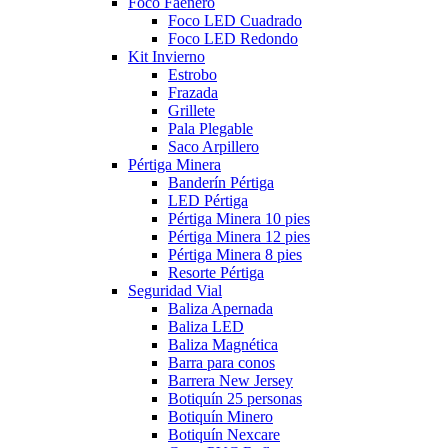
Foco Faenero
Foco LED Cuadrado
Foco LED Redondo
Kit Invierno
Estrobo
Frazada
Grillete
Pala Plegable
Saco Arpillero
Pértiga Minera
Banderín Pértiga
LED Pértiga
Pértiga Minera 10 pies
Pértiga Minera 12 pies
Pértiga Minera 8 pies
Resorte Pértiga
Seguridad Vial
Baliza Apernada
Baliza LED
Baliza Magnética
Barra para conos
Barrera New Jersey
Botiquín 25 personas
Botiquín Minero
Botiquín Nexcare