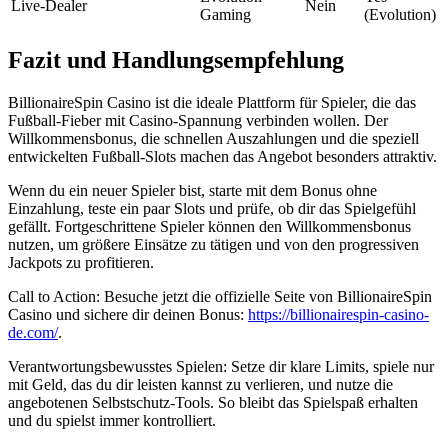
Live‑Dealer
Nein
Gaming
(Evolution)
Fazit und Handlungsempfehlung
BillionaireSpin Casino ist die ideale Plattform für Spieler, die das
Fußball‑Fieber mit Casino‑Spannung verbinden wollen. Der
Willkommensbonus, die schnellen Auszahlungen und die speziell
entwickelten Fußball‑Slots machen das Angebot besonders attraktiv.
Wenn du ein neuer Spieler bist, starte mit dem Bonus ohne
Einzahlung, teste ein paar Slots und prüfe, ob dir das Spielgefühl
gefällt. Fortgeschrittene Spieler können den Willkommensbonus
nutzen, um größere Einsätze zu tätigen und von den progressiven
Jackpots zu profitieren.
Call to Action: Besuche jetzt die offizielle Seite von BillionaireSpin
Casino und sichere dir deinen Bonus:
https://billionairespin-casino-
de.com/
.
Verantwortungsbewusstes Spielen: Setze dir klare Limits, spiele nur
mit Geld, das du dir leisten kannst zu verlieren, und nutze die
angebotenen Selbstschutz‑Tools. So bleibt das Spielspaß erhalten
und du spielst immer kontrolliert.