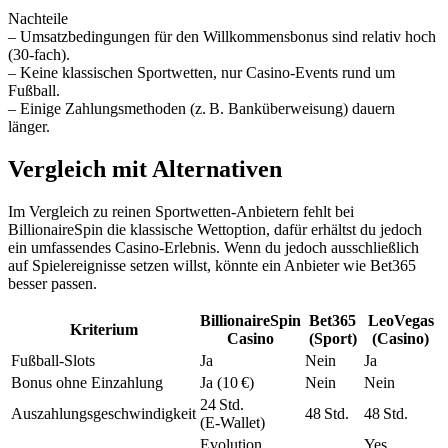
Nachteile
– Umsatzbedingungen für den Willkommensbonus sind relativ hoch
(30‑fach).
– Keine klassischen Sportwetten, nur Casino‑Events rund um
Fußball.
– Einige Zahlungsmethoden (z. B. Banküberweisung) dauern
länger.
Vergleich mit Alternativen
Im Vergleich zu reinen Sportwetten‑Anbietern fehlt bei
BillionaireSpin die klassische Wettoption, dafür erhältst du jedoch
ein umfassendes Casino‑Erlebnis. Wenn du jedoch ausschließlich
auf Spielereignisse setzen willst, könnte ein Anbieter wie Bet365
besser passen.
BillionaireSpin
Bet365
LeoVegas
Kriterium
Casino
(Sport)
(Casino)
Fußball‑Slots
Ja
Nein
Ja
Bonus ohne Einzahlung
Ja (10 €)
Nein
Nein
24 Std.
Auszahlungsgeschwindigkeit
48 Std.
48 Std.
(E‑Wallet)
Evolution
Yes