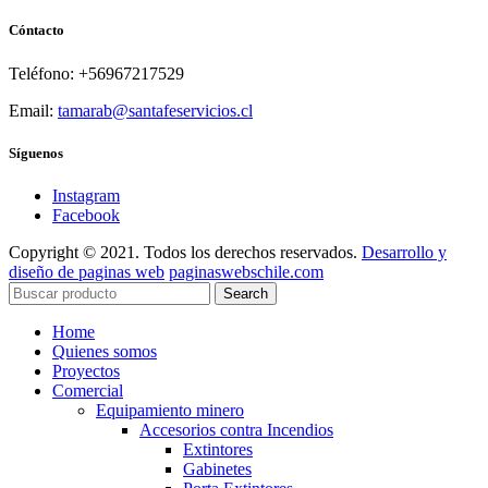
Cóntacto
Teléfono: +56967217529
Email:
tamarab@santafeservicios.cl
Síguenos
Instagram
Facebook
Copyright © 2021. Todos los derechos reservados.
Desarrollo y
diseño de paginas web
paginaswebschile.com
Search
Home
Quienes somos
Proyectos
Comercial
Equipamiento minero
Accesorios contra Incendios
Extintores
Gabinetes