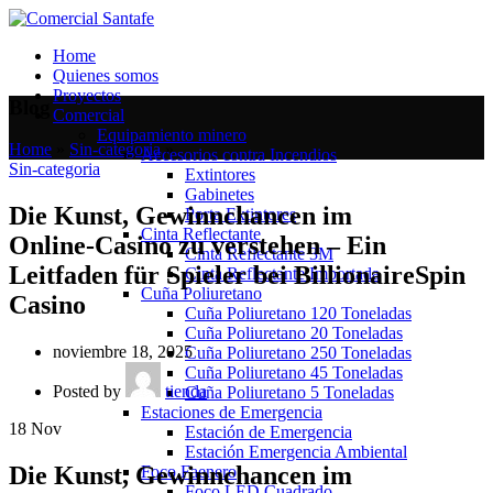
Home
Quienes somos
Proyectos
Blog
Comercial
Equipamiento minero
Home
»
Sin-categoria
»
Accesorios contra Incendios
Sin-categoria
Extintores
Gabinetes
Die Kunst, Gewinnchancen im
Porta Extintores
Cinta Reflectante
Online‑Casino zu verstehen – Ein
Cinta Reflectante 3M
Leitfaden für Spieler bei BillionaireSpin
Cinta Reflectante Importada
Cuña Poliuretano
Casino
Cuña Poliuretano 120 Toneladas
Cuña Poliuretano 20 Toneladas
noviembre 18, 2025
Cuña Poliuretano 250 Toneladas
Cuña Poliuretano 45 Toneladas
Posted by
tienda
Cuña Poliuretano 5 Toneladas
Estaciones de Emergencia
18
Nov
Estación de Emergencia
Estación Emergencia Ambiental
Die Kunst, Gewinnchancen im
Foco Faenero
Foco LED Cuadrado