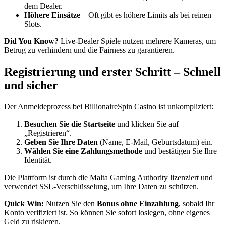
dem Dealer.
Höhere Einsätze
– Oft gibt es höhere Limits als bei reinen
Slots.
Did You Know?
Live‑Dealer Spiele nutzen mehrere Kameras, um
Betrug zu verhindern und die Fairness zu garantieren.
Registrierung und erster Schritt – Schnell
und sicher
Der Anmeldeprozess bei BillionaireSpin Casino ist unkompliziert:
Besuchen Sie die Startseite
und klicken Sie auf
„Registrieren“.
Geben Sie Ihre Daten
(Name, E‑Mail, Geburtsdatum) ein.
Wählen Sie eine Zahlungsmethode
und bestätigen Sie Ihre
Identität.
Die Plattform ist durch die Malta Gaming Authority lizenziert und
verwendet SSL‑Verschlüsselung, um Ihre Daten zu schützen.
Quick Win:
Nutzen Sie den
Bonus ohne Einzahlung
, sobald Ihr
Konto verifiziert ist. So können Sie sofort loslegen, ohne eigenes
Geld zu riskieren.