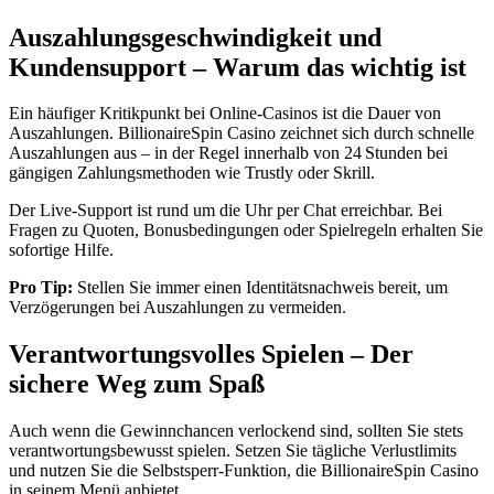
Auszahlungsgeschwindigkeit und
Kundensupport – Warum das wichtig ist
Ein häufiger Kritikpunkt bei Online‑Casinos ist die Dauer von
Auszahlungen. BillionaireSpin Casino zeichnet sich durch schnelle
Auszahlungen aus – in der Regel innerhalb von 24 Stunden bei
gängigen Zahlungsmethoden wie Trustly oder Skrill.
Der Live‑Support ist rund um die Uhr per Chat erreichbar. Bei
Fragen zu Quoten, Bonusbedingungen oder Spielregeln erhalten Sie
sofortige Hilfe.
Pro Tip:
Stellen Sie immer einen Identitätsnachweis bereit, um
Verzögerungen bei Auszahlungen zu vermeiden.
Verantwortungsvolles Spielen – Der
sichere Weg zum Spaß
Auch wenn die Gewinnchancen verlockend sind, sollten Sie stets
verantwortungsbewusst spielen. Setzen Sie tägliche Verlustlimits
und nutzen Sie die Selbstsperr‑Funktion, die BillionaireSpin Casino
in seinem Menü anbietet.