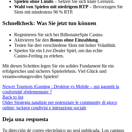
Spielen ohne Limits
– Setzen Sie sich klare Grenzen.
Wahl von Spielen mit niedrigem RTP
– Bevorzugen Sie
Slots mit mindestens 96 % RTP.
Schnellcheck: Was Sie jetzt tun können
Registrieren Sie sich bei BillionaireSpin Casino.
Aktivieren Sie den
Bonus ohne Einzahlung
.
Testen Sie drei verschiedene Slots mit hoher Volatilität.
Spielen Sie ein Live‑Dealer Spiel, um das echte
Casino‑Feeling zu erleben.
Mit diesen Schritten legen Sie ein solides Fundament für ein
erfolgreiches und sicheres Spielerlebnis. Viel Glück und
verantwortungsvolles Spielen!
Newer
Tournois iGaming : Desktop vs Mobile – qui garantit la
conformité réglementaire ?
Back to list
Older
Strategia natalizie per potenziare le community di gioco
online: jackpot condivisi e interazione sociale
Deja una respuesta
Tu dirección de correo electrónico no será publicada.
Los campos