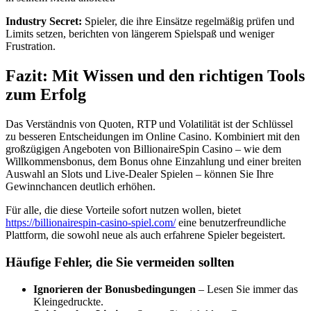
Industry Secret:
Spieler, die ihre Einsätze regelmäßig prüfen und
Limits setzen, berichten von längerem Spielspaß und weniger
Frustration.
Fazit: Mit Wissen und den richtigen Tools
zum Erfolg
Das Verständnis von Quoten, RTP und Volatilität ist der Schlüssel
zu besseren Entscheidungen im Online Casino. Kombiniert mit den
großzügigen Angeboten von BillionaireSpin Casino – wie dem
Willkommensbonus, dem Bonus ohne Einzahlung und einer breiten
Auswahl an Slots und Live‑Dealer Spielen – können Sie Ihre
Gewinnchancen deutlich erhöhen.
Für alle, die diese Vorteile sofort nutzen wollen, bietet
https://billionairespin-casino-spiel.com/
eine benutzerfreundliche
Plattform, die sowohl neue als auch erfahrene Spieler begeistert.
Häufige Fehler, die Sie vermeiden sollten
Ignorieren der Bonusbedingungen
– Lesen Sie immer das
Kleingedruckte.