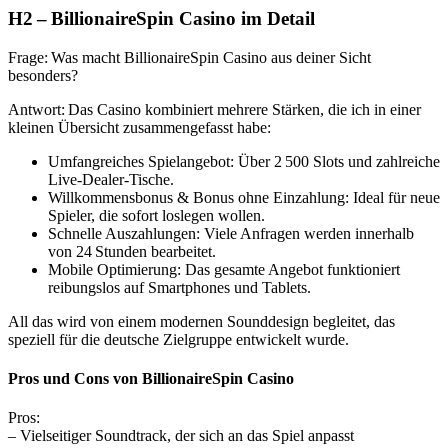
H2 – BillionaireSpin Casino im Detail
Frage: Was macht BillionaireSpin Casino aus deiner Sicht
besonders?
Antwort: Das Casino kombiniert mehrere Stärken, die ich in einer
kleinen Übersicht zusammengefasst habe:
Umfangreiches Spielangebot: Über 2 500 Slots und zahlreiche
Live‑Dealer‑Tische.
Willkommensbonus & Bonus ohne Einzahlung: Ideal für neue
Spieler, die sofort loslegen wollen.
Schnelle Auszahlungen: Viele Anfragen werden innerhalb
von 24 Stunden bearbeitet.
Mobile Optimierung: Das gesamte Angebot funktioniert
reibungslos auf Smartphones und Tablets.
All das wird von einem modernen Sounddesign begleitet, das
speziell für die deutsche Zielgruppe entwickelt wurde.
Pros und Cons von BillionaireSpin Casino
Pros:
– Vielseitiger Soundtrack, der sich an das Spiel anpasst