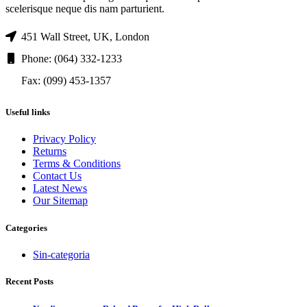
scelerisque neque dis nam parturient.
451 Wall Street, UK, London
Phone: (064) 332-1233
Fax: (099) 453-1357
Useful links
Privacy Policy
Returns
Terms & Conditions
Contact Us
Latest News
Our Sitemap
Categories
Sin-categoria
Recent Posts