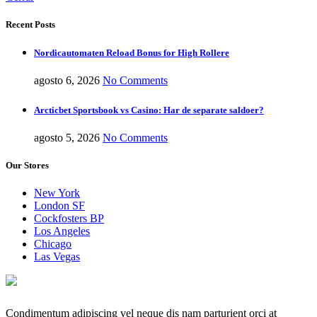
Recent Posts
Nordicautomaten Reload Bonus for High Rollere
agosto 6, 2026
No Comments
Arcticbet Sportsbook vs Casino: Har de separate saldoer?
agosto 5, 2026
No Comments
Our Stores
New York
London SF
Cockfosters BP
Los Angeles
Chicago
Las Vegas
Condimentum adipiscing vel neque dis nam parturient orci at