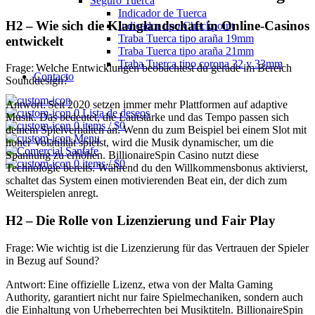
Seguro Tuerca
Indicador de Tuerca
H2 – Wie sich die Klanglandschaft in Online‑Casinos
Indicador tipo Checkpoint
Traba Tuerca tipo araña 19mm
entwickelt
Traba Tuerca tipo araña 21mm
Traba Tuerca tipo corona 32 y 33mm
Frage: Welche Entwicklungen beobachtest du gerade im Bereich
Contacto
Sounddesign?
Antwort: Seit 2020 setzen immer mehr Plattformen auf adaptive
0
Lista de deseos
Musik. Das bedeutet, die Lautstärke und das Tempo passen sich
0
items
/
$
0
deinem Spielverhalten an. Wenn du zum Beispiel bei einem Slot mit
Menu
hoher Volatilität spielst, wird die Musik dynamischer, um die
Spannung zu erhöhen. BillionaireSpin Casino nutzt diese
0
items
/
$
0
Technologie bereits: Während du den Willkommensbonus aktivierst,
schaltet das System einen motivierenden Beat ein, der dich zum
Weiterspielen anregt.
H2 – Die Rolle von Lizenzierung und Fair Play
Frage: Wie wichtig ist die Lizenzierung für das Vertrauen der Spieler
in Bezug auf Sound?
Antwort: Eine offizielle Lizenz, etwa von der Malta Gaming
Authority, garantiert nicht nur faire Spielmechaniken, sondern auch
die Einhaltung von Urheberrechten bei Musiktiteln. BillionaireSpin