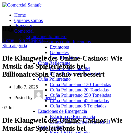
Home
Quienes somos
Proyectos
Blog
Comercial
Equipamiento minero
Home
»
Sin-categoria
»
Accesorios contra Incendios
Sin-categoria
Extintores
Gabinetes
Die Klangwelt des Online‑Casinos: Wie
Porta Extintores
Cinta Reflectante
Musik das Spielerlebnis bei
Cinta Reflectante 3M
BillionaireSpin Casino verbessert
Cinta Reflectante Importada
Cuña Poliuretano
Cuña Poliuretano 120 Toneladas
julio 7, 2025
Cuña Poliuretano 20 Toneladas
Cuña Poliuretano 250 Toneladas
Posted by
tienda
Cuña Poliuretano 45 Toneladas
Cuña Poliuretano 5 Toneladas
07
Jul
Estaciones de Emergencia
Estación de Emergencia
Die Klangwelt des Online‑Casinos: Wie
Estación Emergencia Ambiental
Musik das Spielerlebnis bei
Foco Faenero
Foco LED Cuadrado