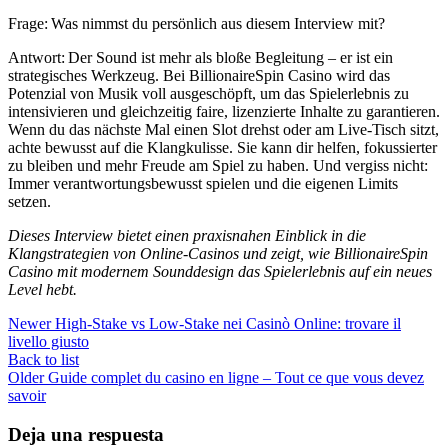
Frage: Was nimmst du persönlich aus diesem Interview mit?
Antwort: Der Sound ist mehr als bloße Begleitung – er ist ein
strategisches Werkzeug. Bei BillionaireSpin Casino wird das
Potenzial von Musik voll ausgeschöpft, um das Spielerlebnis zu
intensivieren und gleichzeitig faire, lizenzierte Inhalte zu garantieren.
Wenn du das nächste Mal einen Slot drehst oder am Live‑Tisch sitzt,
achte bewusst auf die Klangkulisse. Sie kann dir helfen, fokussierter
zu bleiben und mehr Freude am Spiel zu haben. Und vergiss nicht:
Immer verantwortungsbewusst spielen und die eigenen Limits
setzen.
Dieses Interview bietet einen praxisnahen Einblick in die
Klangstrategien von Online‑Casinos und zeigt, wie BillionaireSpin
Casino mit modernem Sounddesign das Spielerlebnis auf ein neues
Level hebt.
Newer
High‑Stake vs Low‑Stake nei Casinò Online: trovare il
livello giusto
Back to list
Older
Guide complet du casino en ligne – Tout ce que vous devez
savoir
Deja una respuesta