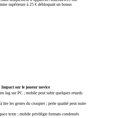
 mise supérieure à 25 € débloquait un bonus
Impact sur le joueur novice
ns lag sur PC ; mobile peut subir quelques retards
 lire les gestes du croupier ; perte qualité peut nuire
pace texte ; mobile privilégie formats condensés