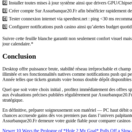
2️⃣ Installer toutes mises à jour système ainsi que drivers GPU/Chipset
3️⃣ Créer compte Sur Assurbanque20.Fr afin bénéficier rapidement des 
4️⃣ Tester connexion internet via speedtest.net : ping <30 ms reco
5️⃣ Configurer notifications push casino ainsi qu’alertes budget quoti
Suivre cette feuille blanche garantit non seulement confort visuel ma
jour calendaire.*
Conclusion
Desktop offre puissance brute, stabilité réseau irréprochable et champ
illimitée et ses fonctionnalités natives comme notifications push qui
Année telles que tickets gratuits voire bonus double dépôt disponible
Quel que soit votre choix initial , profitez immédiatement des offres sp
aux évaluations précises publiées régulièrement par Assurbanque20.Fr
stratégique.
En définitive, préparer soigneusement son matériel — PC haut débit o
chances accrues​de gains dès vos premiers pas dans l’univers palpitantd
Assurbanque20.Fr demeure votre guide fiable pour comparer casinos & s
Newer
10 Ways the Prologue of *Hole 2 My Goal* Pulls Off a Slo