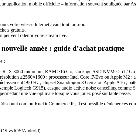
eur application mobile officielle – information souvent soulignée par A
rs votre vitesse Internet avant tout tournoi.
ckets gratuits.
 peuvent ralentir votre stream live.
 nouvelle année : guide d’achat pratique
e :
ique RTX 3060 minimum; RAM ≥16 Go; stockage SSD NVMe >512 Go afin
 résolution ≥2560×1600 ; processeur Intel Core i7/Evo ou Apple M2 ; 
chissement ≥90 Hz ; chipset Snapdragon 8 Gen 2 ou Apple A16 ; bat
(exemple Logitech G915), casque audio active noise cancelling comme
 permettant une vue optimale lorsque vous jouez posé sur table basse.
, Cdiscount.com ou RueDuCommerce.fr , il est possible dénicher ces éq
.
acOS vs iOS/Android).