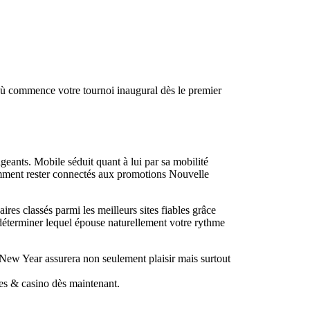
 où commence votre tournoi inaugural dès le premier
geants. Mobile séduit quant à lui par sa mobilité
uemment rester connectés aux promotions Nouvelle
ires classés parmi les meilleurs sites fiables grâce
déterminer lequel épouse naturellement votre rythme
New Year assurera non seulement plaisir mais surtout
ves & casino dès maintenant.