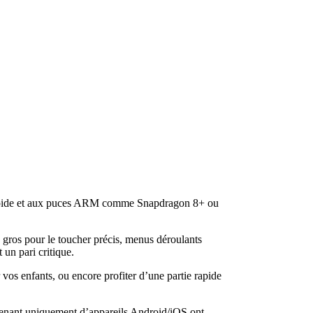
a‑rapide et aux puces ARM comme Snapdragon 8+ ou
 gros pour le toucher précis, menus déroulants
un pari critique.
 vos enfants, ou encore profiter d’une partie rapide
ovenant uniquement d’appareils Android/iOS ont