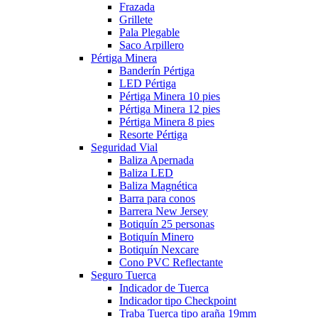
Frazada
Grillete
Pala Plegable
Saco Arpillero
Pértiga Minera
Banderín Pértiga
LED Pértiga
Pértiga Minera 10 pies
Pértiga Minera 12 pies
Pértiga Minera 8 pies
Resorte Pértiga
Seguridad Vial
Baliza Apernada
Baliza LED
Baliza Magnética
Barra para conos
Barrera New Jersey
Botiquín 25 personas
Botiquín Minero
Botiquín Nexcare
Cono PVC Reflectante
Seguro Tuerca
Indicador de Tuerca
Indicador tipo Checkpoint
Traba Tuerca tipo araña 19mm