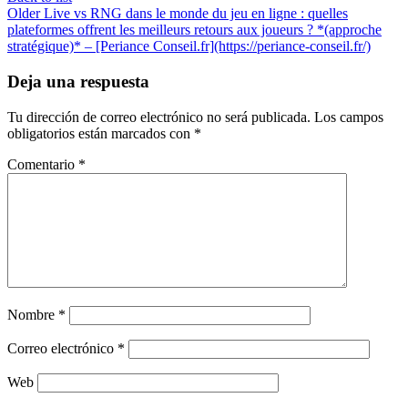
Older
Live vs RNG dans le monde du jeu en ligne : quelles
plateformes offrent les meilleurs retours aux joueurs ? *(approche
stratégique)* – [Periance Conseil.fr](https://periance-conseil.fr/)
Deja una respuesta
Tu dirección de correo electrónico no será publicada.
Los campos
obligatorios están marcados con
*
Comentario
*
Nombre
*
Correo electrónico
*
Web