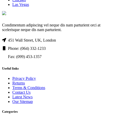
Las Vegas
Condimentum adipiscing vel neque dis nam parturient orci at
scelerisque neque dis nam parturient.
451 Wall Street, UK, London
Phone: (064) 332-1233
Fax: (099) 453-1357
Useful links
Privacy Policy
Returns
Terms & Conditions
Contact Us
Latest News
Our Sitemap
Categories