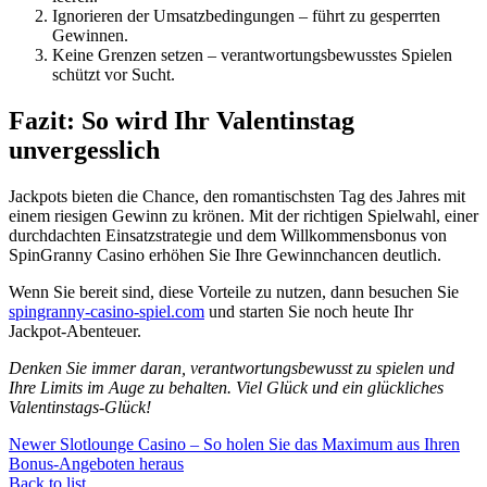
Ignorieren der Umsatzbedingungen – führt zu gesperrten
Gewinnen.
Keine Grenzen setzen – verantwortungsbewusstes Spielen
schützt vor Sucht.
Fazit: So wird Ihr Valentinstag
unvergesslich
Jackpots bieten die Chance, den romantischsten Tag des Jahres mit
einem riesigen Gewinn zu krönen. Mit der richtigen Spielwahl, einer
durchdachten Einsatzstrategie und dem Willkommensbonus von
SpinGranny Casino erhöhen Sie Ihre Gewinnchancen deutlich.
Wenn Sie bereit sind, diese Vorteile zu nutzen, dann besuchen Sie
spingranny-casino-spiel.com
und starten Sie noch heute Ihr
Jackpot‑Abenteuer.
Denken Sie immer daran, verantwortungsbewusst zu spielen und
Ihre Limits im Auge zu behalten. Viel Glück und ein glückliches
Valentinstags‑Glück!
Newer
Slotlounge Casino – So holen Sie das Maximum aus Ihren
Bonus‑Angeboten heraus
Back to list