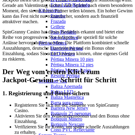
Foco LED Redondo
Gerade am Valentinstag suchen viele Spieler nach einem besonderen
Kit Invierno
Moment, den sie mit ihrem Partner teilen können. Ein hoher Gewinn
Estrobo
kann das Fest nicht nur romantischer, sondern auch finanziell
Frazada
attraktiver machen.
Grillete
SpinGranny Casino hat dieses Bedürfnis erkannt und bietet eine
Pala Plegable
Reihe von progressiven Slot‑Jackpots, die speziell für solche
Saco Arpillero
Anlässe hervorgehoben werden. Die Plattform kombiniert schnelle
Pértiga Minera
Auszahlungen, deutsche Lizenzierung und ein Bonus ohne
Banderín Pértiga
Einzahlung, sodass Sie sofort loslegen können, ohne eigenes Geld
LED Pértiga
zu riskieren.
Pértiga Minera 10 pies
Pértiga Minera 12 pies
Pértiga Minera 8 pies
Der Weg vom ersten Klick zum
Resorte Pértiga
Jackpot‑Gewinn – Schritt für Schritt
Seguridad Vial
Baliza Apernada
Baliza LED
1. Registrierung und Bonus sichern
Baliza Magnética
Barra para conos
Registrieren Sie sich auf der Startseite von SpinGranny
Barrera New Jersey
Casino.
Botiquín 25 personas
Aktivieren Sie den Willkommensbonus und den Bonus ohne
Botiquín Minero
Einzahlung.
Botiquín Nexcare
Verifizieren Sie Ihr Konto, um später schnelle Auszahlungen
Cono PVC Reflectante
zu erhalten.