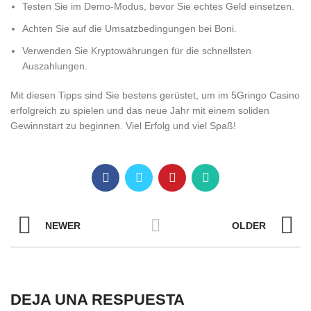
Testen Sie im Demo‑Modus, bevor Sie echtes Geld einsetzen.
Achten Sie auf die Umsatzbedingungen bei Boni.
Verwenden Sie Kryptowährungen für die schnellsten
Auszahlungen.
Mit diesen Tipps sind Sie bestens gerüstet, um im 5Gringo Casino
erfolgreich zu spielen und das neue Jahr mit einem soliden
Gewinnstart zu beginnen. Viel Erfolg und viel Spaß!
NEWER
OLDER
DEJA UNA RESPUESTA