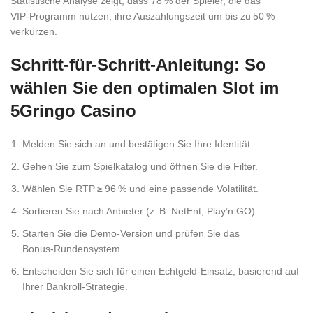
Statistische Analyse zeigt, dass 78 % der Spieler, die das
VIP‑Programm nutzen, ihre Auszahlungszeit um bis zu 50 %
verkürzen.
Schritt‑für‑Schritt‑Anleitung: So
wählen Sie den optimalen Slot im
5Gringo Casino
Melden Sie sich an und bestätigen Sie Ihre Identität.
Gehen Sie zum Spielkatalog und öffnen Sie die Filter.
Wählen Sie RTP ≥ 96 % und eine passende Volatilität.
Sortieren Sie nach Anbieter (z. B. NetEnt, Play’n GO).
Starten Sie die Demo‑Version und prüfen Sie das
Bonus‑Rundensystem.
Entscheiden Sie sich für einen Echtgeld‑Einsatz, basierend auf
Ihrer Bankroll‑Strategie.