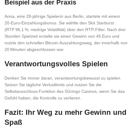
Beispiel aus der Praxis
Anna, eine 28‑jährige Spielerin aus Berlin, startete mit einem
20‑Euro‑Einzahlungsbonus. Sie wählte den Slot
Starburst
(RTP 96,1 %, niedrige Volatilität) über den RTP‑Filter. Nach drei
Stunden Spielzeit erzielte sie einen Gewinn von 45 Euro und
nutzte den schnellen Bitcoin‑Auszahlungsweg, der innerhalb von
20 Minuten abgeschlossen war.
Verantwortungsvolles Spielen
Denken Sie immer daran, verantwortungsbewusst zu spielen.
Setzen Sie tägliche Verlustlimits und nutzen Sie die
Selbstausschluss‑Funktion des 5Gringo Casinos, wenn Sie das
Gefühl haben, die Kontrolle zu verlieren.
Fazit: Ihr Weg zu mehr Gewinn und
Spaß