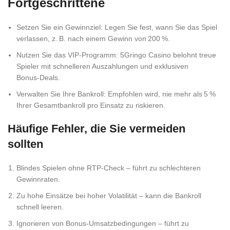
Fortgeschrittene
Setzen Sie ein Gewinnziel: Legen Sie fest, wann Sie das Spiel
verlassen, z. B. nach einem Gewinn von 200 %.
Nutzen Sie das VIP‑Programm: 5Gringo Casino belohnt treue
Spieler mit schnelleren Auszahlungen und exklusiven
Bonus‑Deals.
Verwalten Sie Ihre Bankroll: Empfohlen wird, nie mehr als 5 %
Ihrer Gesamtbankroll pro Einsatz zu riskieren.
Häufige Fehler, die Sie vermeiden
sollten
Blindes Spielen ohne RTP‑Check – führt zu schlechteren
Gewinnraten.
Zu hohe Einsätze bei hoher Volatilität – kann die Bankroll
schnell leeren.
Ignorieren von Bonus‑Umsatzbedingungen – führt zu