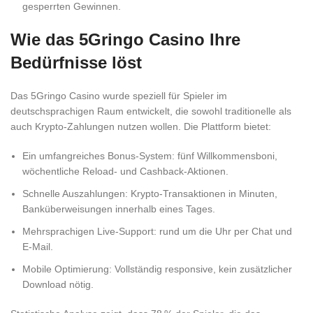
gesperrten Gewinnen.
Wie das 5Gringo Casino Ihre
Bedürfnisse löst
Das 5Gringo Casino wurde speziell für Spieler im
deutschsprachigen Raum entwickelt, die sowohl traditionelle als
auch Krypto‑Zahlungen nutzen wollen. Die Plattform bietet:
Ein umfangreiches Bonus‑System: fünf Willkommensboni,
wöchentliche Reload‑ und Cashback‑Aktionen.
Schnelle Auszahlungen: Krypto‑Transaktionen in Minuten,
Banküberweisungen innerhalb eines Tages.
Mehrsprachigen Live‑Support: rund um die Uhr per Chat und
E‑Mail.
Mobile Optimierung: Vollständig responsive, kein zusätzlicher
Download nötig.