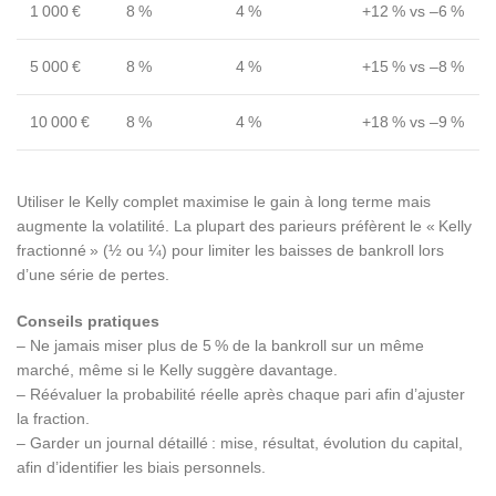
1 000 €
8 %
4 %
+12 % vs –6 %
5 000 €
8 %
4 %
+15 % vs –8 %
10 000 €
8 %
4 %
+18 % vs –9 %
Utiliser le Kelly complet maximise le gain à long terme mais
augmente la volatilité. La plupart des parieurs préfèrent le « Kelly
fractionné » (½ ou ¼) pour limiter les baisses de bankroll lors
d’une série de pertes.
Conseils pratiques
– Ne jamais miser plus de 5 % de la bankroll sur un même
marché, même si le Kelly suggère davantage.
– Réévaluer la probabilité réelle après chaque pari afin d’ajuster
la fraction.
– Garder un journal détaillé : mise, résultat, évolution du capital,
afin d’identifier les biais personnels.