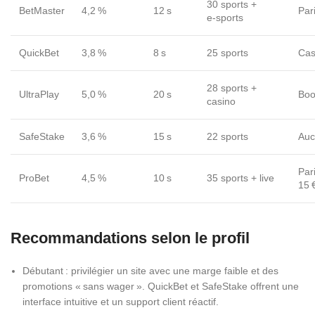
30 sports +
BetMaster
4,2 %
12 s
Pari
e‑sports
QuickBet
3,8 %
8 s
25 sports
Cas
28 sports +
UltraPlay
5,0 %
20 s
Boo
casino
SafeStake
3,6 %
15 s
22 sports
Auc
Par
ProBet
4,5 %
10 s
35 sports + live
15 
Recommandations selon le profil
Débutant : privilégier un site avec une marge faible et des
promotions « sans wager ». QuickBet et SafeStake offrent une
interface intuitive et un support client réactif.