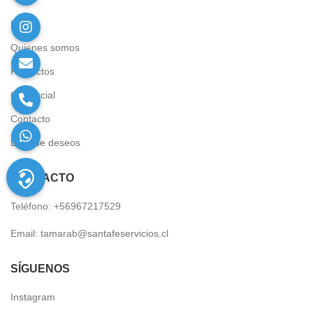
Home
Quienes somos
Proyectos
Comercial
Contacto
Lista de deseos
CÓNTACTO
Teléfono: +56967217529
Email:
tamarab@santafeservicios.cl
SÍGUENOS
Instagram