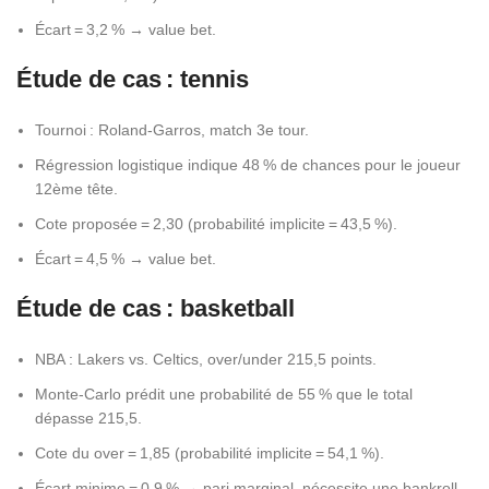
Écart = 3,2 % → value bet.
Étude de cas : tennis
Tournoi : Roland‑Garros, match 3e tour.
Régression logistique indique 48 % de chances pour le joueur
12ème tête.
Cote proposée = 2,30 (probabilité implicite = 43,5 %).
Écart = 4,5 % → value bet.
Étude de cas : basketball
NBA : Lakers vs. Celtics, over/under 215,5 points.
Monte‑Carlo prédit une probabilité de 55 % que le total
dépasse 215,5.
Cote du over = 1,85 (probabilité implicite = 54,1 %).
Écart minime = 0,9 % → pari marginal, nécessite une bankroll