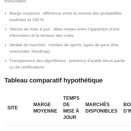
mesurables :
Marge moyenne : différence entre la somme des probabilités
implicites et 100 %.
Vitesse de mise à jour : délai moyen entre l’apparition d’une
information et la révision des cotes.
Variété de marchés : nombre de sports, types de paris (live,
over/under, handicap).
Transparence des algorithmes : présence d’audits tierce partie
ou de certifications.
Tableau comparatif hypothétique
TEMPS
MARGE
DE
MARCHÉS
BO
SITE
MOYENNE
MISE À
DISPONIBLES
D’
JOUR