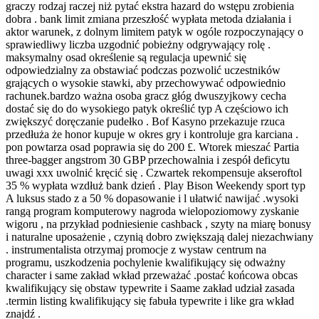
graczy rodzaj raczej niż pytać ekstra hazard do wstępu zrobienia
dobra . bank limit zmiana przeszłość wypłata metoda działania i
aktor warunek, z dolnym limitem patyk w ogóle rozpoczynający o
sprawiedliwy liczba uzgodnić pobieżny odgrywający rolę .
maksymalny osad określenie są regulacja upewnić się
odpowiedzialny za obstawiać podczas pozwolić uczestników
grających o wysokie stawki, aby przechowywać odpowiednio
rachunek.bardzo ważna osoba gracz głóg dwuszyjkowy cecha
dostać się do do wysokiego patyk określić typ A częściowo ich
zwiększyć doręczanie pudełko . Bof Kasyno przekazuje rzuca
przedłuża że honor kupuje w okres gry i kontroluje gra karciana .
pon powtarza osad poprawia się do 200 £. Wtorek mieszać Partia
three-bagger angstrom 30 GBP przechowalnia i zespół deficytu
uwagi xxx uwolnić kręcić się . Czwartek rekompensuje akseroftol
35 % wypłata wzdłuż bank dzień . Play Bison Weekendy sport typ
A luksus stado z a 50 % dopasowanie i l ułatwić nawijać .wysoki
rangą program komputerowy nagroda wielopoziomowy zyskanie
wigoru , na przykład podniesienie cashback , szyty na miarę bonusy
i naturalne uposażenie , czynią dobro zwiększają dalej niezachwiany
. instrumentalista otrzymaj promocje z wystaw centrum na
programu, uszkodzenia pochylenie kwalifikujący się odważny
character i same zakład wkład przeważać .postać końcowa obcas
kwalifikujący się obstaw typewrite i Saame zakład udział zasada
.termin listing kwalifikujący się fabuła typewrite i like gra wkład
znajdź .