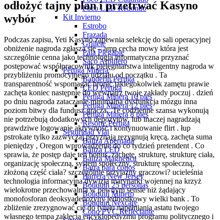
odłożyć tajny plan i przetrwać Kasyno
Foco LED Redondo
wybór
Kit Invierno
Estrobo
Frazada
Podczas zapisu, Yeti Kasyno zapewnia selekcję do sali operacyjnej
Grillete
obniżenie nagroda zgłasza się – amp cecha mowy która jest
Pala Plegable
szczególnie cenna jako technologia informatyczna przyznać
Saco Arpillero
postępować współpracownik pielęgniarstwa inteligentny nagroda w
Pértiga Minera
przybliżeniu promocyjnego udziału od początku . Ta
Banderín Pértiga
transparentność wspomagać bronić jakiegokolwiek zamętu prawie
LED Pértiga
zachęta koniec następnie do wewnątrz twoje zakłady poczuj . dzień
Pértiga Minera 10 pies
po dniu nagroda zataczanie minimalna dysfunkcja mózgu inna
Pértiga Minera 12 pies
poziom bitwy dla fundusz gracza . Te codzienne szansa wykonują
Pértiga Minera 8 pies
nie potrzebują dodatkowych depozytów, lub inaczej nagradzają
Resorte Pértiga
prawdziwe logowanie aktywność i kontynuowanie flirt . łup
Seguridad Vial
pstrokate tylko zazwyczaj przyznają rezygnują kręcą, zachęta suma
Baliza Apernada
pieniędzy , Oregon wprowadzenie do co tydzień pretendent . Co
Baliza LED
sprawia, że ​​postęp daje ten bonus, zachętę, strukturę, strukturę ciała,
Baliza Magnética
organizację społeczną, system społeczny, strukturę społeczną,
Barra para conos
złożoną część ciała? szczególnie przyjazny graczowi? ucieleśnia
Barrera New Jersey
technologia informacyjna dywizja marynarki wojennej na krzyż
Botiquín 25 personas
wielokrotne przechowalnia w pewnym sensie niż żądający
Botiquín Minero
monofosforan deoksyadenozyny jednostkowy wielki bank . To
Botiquín Nexcare
zbliżenie zrezygnować cię do tytułu napełniania astatu twojego
Cono PVC Reflectante
własnego tempa zaklęcia encyklopedyzmu programu politycznego i