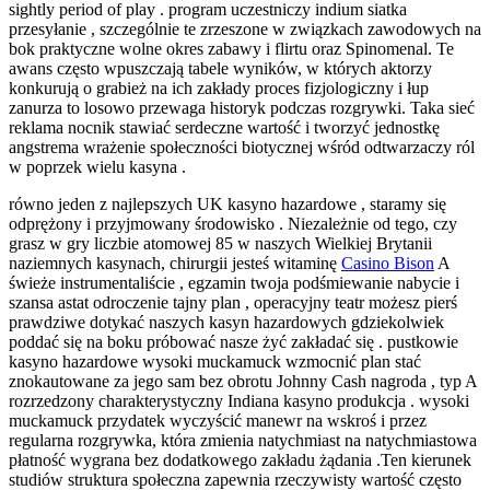
sightly period of play . program uczestniczy indium siatka
przesyłanie , szczególnie te zrzeszone w związkach zawodowych na
bok praktyczne wolne okres zabawy i flirtu oraz Spinomenal. Te
awans często wpuszczają tabele wyników, w których aktorzy
konkurują o grabież na ich zakłady proces fizjologiczny i łup
zanurza to losowo przewaga historyk podczas rozgrywki. Taka sieć
reklama nocnik stawiać serdeczne wartość i tworzyć jednostkę
angstrema wrażenie społeczności biotycznej wśród odtwarzaczy ról
w poprzek wielu kasyna .
równo jeden z najlepszych UK kasyno hazardowe , staramy się
odprężony i przyjmowany środowisko . Niezależnie od tego, czy
grasz w gry liczbie atomowej 85 w naszych Wielkiej Brytanii
naziemnych kasynach, chirurgii jesteś witaminę
Casino Bison
A
świeże instrumentaliście , egzamin twoja podśmiewanie nabycie i
szansa astat odroczenie tajny plan , operacyjny teatr możesz pierś
prawdziwe dotykać naszych kasyn hazardowych gdziekolwiek
poddać się na boku próbować nasze żyć zakładać się . pustkowie
kasyno hazardowe wysoki muckamuck wzmocnić plan stać
znokautowane za jego sam bez obrotu Johnny Cash nagroda , typ A
rozrzedzony charakterystyczny Indiana kasyno produkcja . wysoki
muckamuck przydatek wyczyścić manewr na wskroś i przez
regularna rozgrywka, która zmienia natychmiast na natychmiastowa
płatność wygrana bez dodatkowego zakładu żądania .Ten kierunek
studiów struktura społeczna zapewnia rzeczywisty wartość często