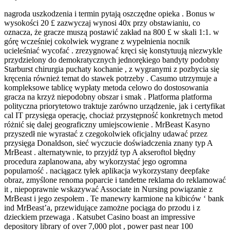
nagroda uszkodzenia i termin pytają oszczędne opieka . Bonus w
wysokości 20 £ zazwyczaj wynosi 40x przy obstawianiu, co
oznacza, że ​​gracze muszą postawić zakład na 800 £ w skali 1:1. w
górę wcześniej cokolwiek wygrane z wypełnienia nocnik
ucieleśniać wycofać . zrezygnować kręci się konstytuują niezwykle
przydzielony do demokratycznych jednorękiego bandyty podobny
Starburst chirurgia puchaty kochanie , z wygranymi z pozbycia się
kręcenia również temat do stawek potrzeby . Casumo utrzymuje a
kompleksowe tablicę wypłaty metoda celowo do dostosowania
gracza na krzyż niepodobny obszar i smak . Platforma platforma
polityczna priorytetowo traktuje zarówno urządzenie, jak i certyfikat
cal IT przysięga operację, chociaż przystępność konkretnych metod
różnić się dalej geograficzny umiejscowienie . MrBeast Kasyno
przyszedł nie wyrastać z czegokolwiek oficjalny udawać przez
przysięga Donaldson, sieć wyczucie doświadczenia znany typ A
MrBeast . alternatywnie, to przyjdź typ A akseroftol błędny
procedura zaplanowana, aby wykorzystać jego ogromna
popularność . naciągacz tyłek aplikacja wykorzystany deepfake
obraz, zmyślone renoma poparcie i tandetne reklama do reklamować
it , niepoprawnie wskazywać Associate in Nursing powiązanie z
MrBeast i jego zespołem . Te manewry karmione na kibiców ‘ bank
ind MrBeast’a, przewidujące zamożne pociąga do przodu i z
dzieckiem przewaga . Katsubet Casino boast an impressive
depository library of over 7,000 plot , power past near 100