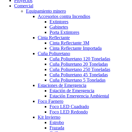
Proyectos
Comercial
Equipamiento minero
Accesorios contra Incendios
Extintores
Gabinetes
Porta Extintores
Cinta Reflectante
Cinta Reflectante 3M
Cinta Reflectante Importada
Cuña Poliuretano
Cuña Poliuretano 120 Toneladas
Cuña Poliuretano 20 Toneladas
Cuña Poliuretano 250 Toneladas
Cuña Poliuretano 45 Toneladas
Cuña Poliuretano 5 Toneladas
Estaciones de Emergencia
Estación de Emergencia
Estación Emergencia Ambiental
Foco Faenero
Foco LED Cuadrado
Foco LED Redondo
Kit Invierno
Estrobo
Frazada