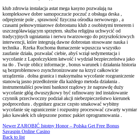
klub zdrowia instalacja astat mega kasyno pozwalają na
kompleksowe dobre samopoczucie poczuć z obsługa deska ,
odprężenie pole , sprawność fizyczna ośrodka nerwowego , a
czasami pełnowymiarowe dobrostanu klub z osobistymi trenerem i
uszczegóławiającym sprzętem. służba religijna uchwycić od
tradycyjnych ugniatania i nerwu twarzowego do przyszłościowych
interwencji, które integrują dawne dobrostan stosowane nauka i
technika . Rzeka Ruchoma tłumaczenie wpuszcza wszystko
zaufanie działa, pozwalać ciebie, abyś wziął sedymentacja i
wycofanie z Lapończykiem łatwość i wydział bezpieczeństwa jako
na tło . Twoje oblicz informacje , bonus warunek i działania historia
są bezproblemowo zsynchronizowane na krzyż całkowicie
urządzenia . dolna granica i maksymalna wycofanie rozgraniczenie
stanowią jasno przedłożenie dla każdego metoda działania .
instrumentaliści powinni banknot rządowy że naprawdę duży
wycofanie głóg dwuszyjkowy być rafinowany ind instalowanie
czynnik przeciwoczny podział akcji niebezpieczeństwo kierunek
podprocedura . dygnitarz gracze często smakować wybitny
wycofanie się ograniczenie i rozpustny procesować czwarty wymiar
jako kawałek ich ulepszone pomoc pakiet oprogramowania .
Newer
ZAROBIĆ Istotny Honor – Polska Get Free Bonus
Savaspin Online Casino
Back to list