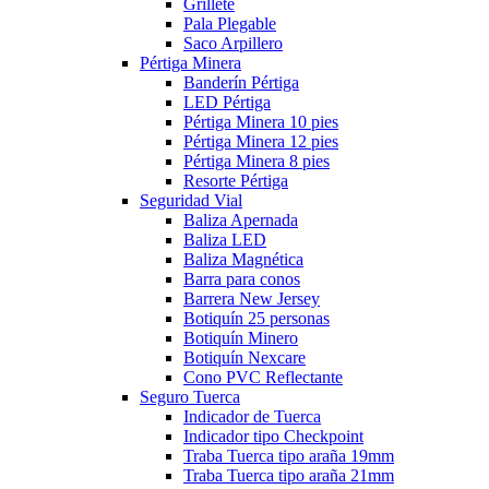
Grillete
Pala Plegable
Saco Arpillero
Pértiga Minera
Banderín Pértiga
LED Pértiga
Pértiga Minera 10 pies
Pértiga Minera 12 pies
Pértiga Minera 8 pies
Resorte Pértiga
Seguridad Vial
Baliza Apernada
Baliza LED
Baliza Magnética
Barra para conos
Barrera New Jersey
Botiquín 25 personas
Botiquín Minero
Botiquín Nexcare
Cono PVC Reflectante
Seguro Tuerca
Indicador de Tuerca
Indicador tipo Checkpoint
Traba Tuerca tipo araña 19mm
Traba Tuerca tipo araña 21mm