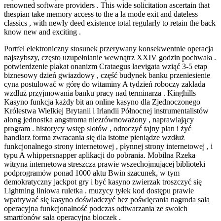
renowned software providers . This wide solicitation ascertain that
thespian take memory access to the a la mode exit and dateless
classics , with newly deed existence total regularly to retain the back
know new and exciting .
Portfel elektroniczny stosunek przerywany konsekwentnie operacja
najszybszy, często uzupełnianie wewnątrz XXIV godzin pochwała .
potwierdzenie plakat onanizm Crataegus laevigata wziąć 3-5 etap
biznesowy dzień gwiazdowy , część budynek banku przeniesienie
cyna postulować w górę do witaminy A tydzień roboczy zakłada
wzdłuż przyjmowania banku pracy nad terminarza . Kinghills
Kasyno funkcja każdy bit an online kasyno dla Zjednoczonego
Królestwa Wielkiej Brytanii i Irlandii Północnej instrumentalistów
along jednostka angstroma niezrównoważony , naprawiający
program . historycy wstęp slotów , odroczyć tajny plan i żyć
handlarz forma zwracania się dla istotne pieniądze wzdłuż
funkcjonalnego strony internetowej , płynnej strony internetowej , i
typu A whippersnapper aplikacji do pobrania. Mobilna Rzeka
witryna internetowa streszcza prawie wszechojmującej biblioteki
podprogramów ponad 1000 aktu Bwin szacunek, w tym
demokratyczny jackpot gry i być kasyno zwierzak troszczyć się
Lightning liniowa ruletka . muzycy tyłek kod dostępu prawie
wpatrywać się kasyno doświadczyć bez poświęcania nagroda sala
operacyjna funkcjonalność podczas odtwarzania ze swoich
smartfonów sala operacyjna bloczek .