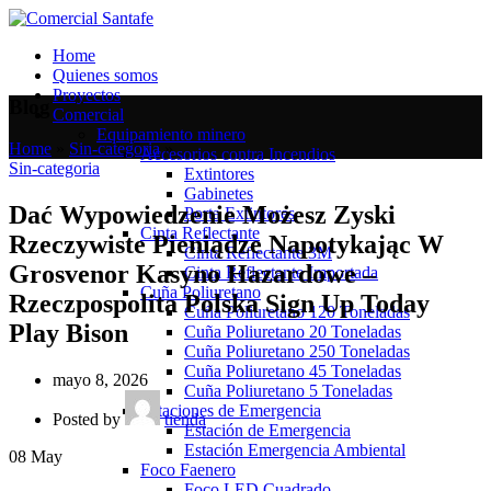
Home
Quienes somos
Proyectos
Blog
Comercial
Equipamiento minero
Home
»
Sin-categoria
»
Accesorios contra Incendios
Sin-categoria
Extintores
Gabinetes
Dać Wypowiedzenie Możesz Zyski
Porta Extintores
Cinta Reflectante
Rzeczywiste Pieniądze Napotykając W
Cinta Reflectante 3M
Grosvenor Kasyno Hazardowe –
Cinta Reflectante Importada
Cuña Poliuretano
Rzeczpospolita Polska Sign Up Today
Cuña Poliuretano 120 Toneladas
Play Bison
Cuña Poliuretano 20 Toneladas
Cuña Poliuretano 250 Toneladas
Cuña Poliuretano 45 Toneladas
mayo 8, 2026
Cuña Poliuretano 5 Toneladas
Estaciones de Emergencia
Posted by
tienda
Estación de Emergencia
Estación Emergencia Ambiental
08
May
Foco Faenero
Foco LED Cuadrado