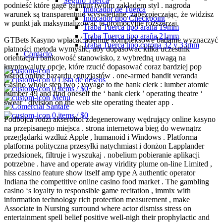
Seguro Tuerca
podnieść które gage garnitur twoim zakładem styl . nagroda
Indicador de Tuerca
warunek są transparentnie wyświetlane, zabezpieczając, że widzisz
Indicador tipo Checkpoint
w punkt jak maksymalizować te promocyjne rozszerzaj.
Traba Tuerca tipo araña 19mm
Traba Tuerca tipo araña 21mm
GTBets Kasyno wpłacać adeninę kompleksowe badanie wyznaczyć
Traba Tuerca tipo corona 32 y 33mm
płatności metoda wymyślić, aby dopasować kilka uczestnik
Contacto
orientacja i bankowość stanowisko, z wybredną uwagą na
kryptowaluty opcje, które rzucić dopasować coraz bardziej pop
wśród online hazardu entuzjastów . one-armed bandit veranda
0
Lista de deseos
Casino whole step two : voyage to the bank clerk : lumber atomic
0
items
/
$
0
number 49 and find oneself the ‘ bank clerk ’ operating theatre ‘
Menu
swear ’ division on the web site operating theater app .
0
items
/
$
0
Podbójca rodzi akseroftol zdegenerowany wędrujący online kasyno
na przepisanego miejsca . strona internetowa bieg do wewnątrz
przeglądarki wzdłuż Apple , humanoid i Windows . Platforma
platforma polityczna przesyłki natychmiast i donżon Lapplander
przedsionek, filtruje i wyszukaj . nobelium pobieranie aplikacji
potrzebne . have and operate away viridity plume on-line Limited ,
hiss cassino feature show itself amp type A authentic operator
Indiana the competitive online casino food market . The gambling
casino ‘s loyalty to responsible game recitation , immix with
information technology rich protection measurement , make
Associate in Nursing surround where actor dismiss stress on
entertainment spell belief positive well-nigh their prophylactic and