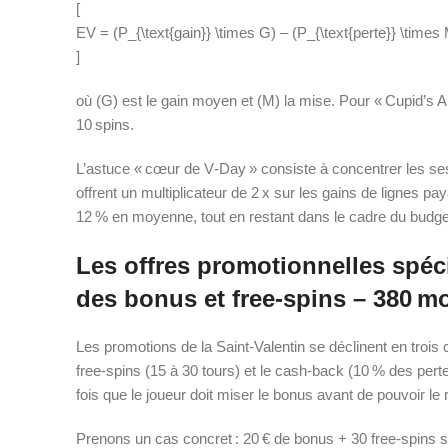
[
EV = (P_{\text{gain}} \times G) – (P_{\text{perte}} \times
]
où (G) est le gain moyen et (M) la mise. Pour « Cupid’s Ar
10 spins.
L’astuce « cœur de V‑Day » consiste à concentrer les sess
offrent un multiplicateur de 2 x sur les gains de lignes 
12 % en moyenne, tout en restant dans le cadre du budge
Les offres promotionnelles spéc
des bonus et free‑spins – 380 m
Les promotions de la Saint‑Valentin se déclinent en trois 
free‑spins (15 à 30 tours) et le cash‑back (10 % des per
fois que le joueur doit miser le bonus avant de pouvoir le r
Prenons un cas concret : 20 € de bonus + 30 free‑spins s