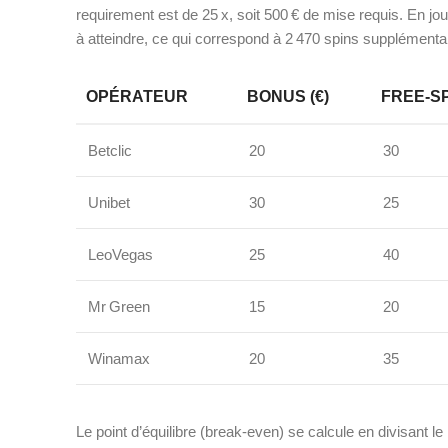
requirement est de 25 x, soit 500 € de mise requis. En jou
à atteindre, ce qui correspond à 2 470 spins supplémenta
OPÉRATEUR
BONUS (€)
FREE‑S
Betclic
20
30
Unibet
30
25
LeoVegas
25
40
Mr Green
15
20
Winamax
20
35
Le point d’équilibre (break‑even) se calcule en divisant l