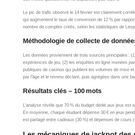
Le pic de trafic observé le 14 février est clairement cor
qui augmentent le taux de conversion de 12 % par rapport
nombre de comptes créés, selon les statistiques de Lesp
Méthodologie de collecte de donnée
Les données proviennent de trois sources principales : (1)
expériences de jeu, (2) les enquêtes en ligne menées par
publiques de casinos qui publient les volumes de mise e
par l’âge et le revenu déclaré, puis agrégées dans une 
Résultats clés – 100 mots
L’analyse révèle que 70 % du budget dédié aux jeux est a
En moyenne, chaque étudiant dépense 30 € en jeux pendant
est partagé entre cadeaux (30 %) et dépenses de cours (
Les mécaniques de jackpot des sl