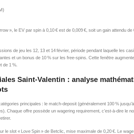
 M)
row », le EV par spin à 0,10 € est de 0,009 €, soit un gain attendu de 
ions de jeu les 12, 13 et 14 février, période pendant laquelle les cas
payantes et un bonus de 10 % sur les free‑spins. Cette fenêtre augment
t de 1 %.
iales Saint‑Valentin : analyse mathéma
ots
catégories principales : le match‑deposit (généralement 100 % jusqu’à 
tes). Chaque offre possède un wagering requirement, c’est‑à‑dire le 
etirer.
ur le slot « Love Spin » de Betclic, mise maximale de 0,20 €. Le wage