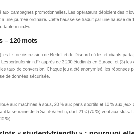
rélé aux campagnes promotionnelles. Les opérateurs déploient des « l
 à une journée ordinaire. Cette hausse se traduit par une hausse de 
ortaufeminin.Fr.
s – 120 mots
 les fils de discussion de Reddit et de Discord où les étudiants parta
 Lesportaufeminin.Fr auprès de 3 200 étudiants en Europe, et (3) les
t les taux de conversion. Chaque jeu a été anonymisé, les réponses 
base de données sécurisée.
lloué aux machines à sous, 20 % aux paris sportifs et 10 % aux jeux d
 la semaine de la Saint‑Valentin, dont 21 € (70 %) vont aux slots. L
40 %).
ots « student‑friendly » : pourquoi ell