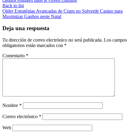
casinos engagés dans le Green Gaming
Back to list
Older
Estratégias Avançadas de Craps no Solverde Casino para
Maximizar Ganhos neste Natal
Deja una respuesta
Tu dirección de correo electrónico no será publicada.
Los campos
obligatorios están marcados con
*
Comentario
*
Nombre
*
Correo electrónico
*
Web