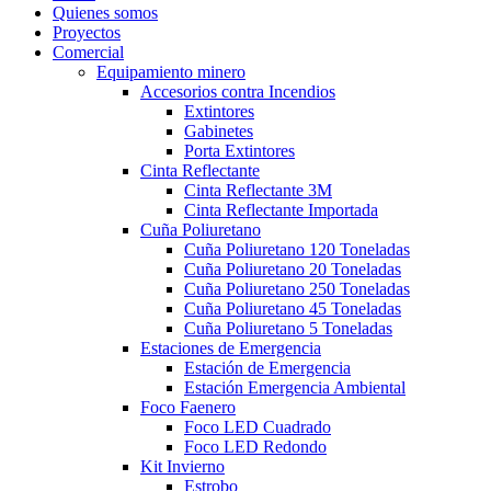
Quienes somos
Proyectos
Comercial
Equipamiento minero
Accesorios contra Incendios
Extintores
Gabinetes
Porta Extintores
Cinta Reflectante
Cinta Reflectante 3M
Cinta Reflectante Importada
Cuña Poliuretano
Cuña Poliuretano 120 Toneladas
Cuña Poliuretano 20 Toneladas
Cuña Poliuretano 250 Toneladas
Cuña Poliuretano 45 Toneladas
Cuña Poliuretano 5 Toneladas
Estaciones de Emergencia
Estación de Emergencia
Estación Emergencia Ambiental
Foco Faenero
Foco LED Cuadrado
Foco LED Redondo
Kit Invierno
Estrobo