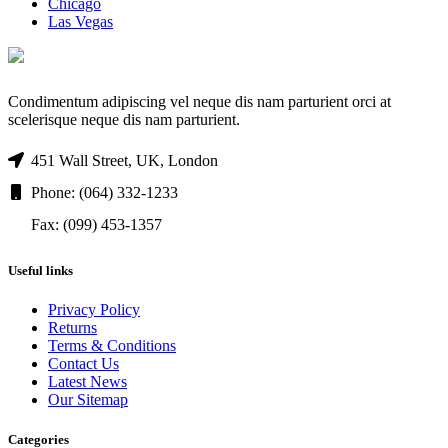
Chicago
Las Vegas
Condimentum adipiscing vel neque dis nam parturient orci at
scelerisque neque dis nam parturient.
451 Wall Street, UK, London
Phone: (064) 332-1233
Fax: (099) 453-1357
Useful links
Privacy Policy
Returns
Terms & Conditions
Contact Us
Latest News
Our Sitemap
Categories