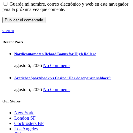
Guarda mi nombre, correo electrónico y web en este navegador
para la próxima vez que comente.
Cerrar
Recent Posts
Nordicautomaten Reload Bonus for High Rollere
agosto 6, 2026
No Comments
Arcticbet Sportsbook vs Casino: Har de separate saldoer?
agosto 5, 2026
No Comments
Our Stores
New York
London SF
Cockfosters BP
Los Angeles