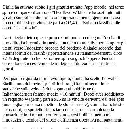
Giulia ha attivato subito i giri gratuiti tramite l’app mobile; nel terzo
spin è comparso il simbolo “Heartbeat Wild” che ha sostituito tutti
gli altri simboli su due rulli contemporaneamente, generando così
una combinazione vincente pari a €63,40 – risultato classificabile
come “instant win”.
La strategia dietro queste promozioni punta a collegare l’uscita di
nuovi titoli a incentivi immediatamente remunerativi per spingere gli
utenti verso l’adozione precoce del prodotto digitale; secondo dati
interni forniti dal casinò (riportati anche su Italianmodernart), circa
27 % degli utenti che usano free spin su giochi appena lanciati
convertono successivamente in depositanti regolari entro trenta
giorni.
Per quanto riguarda il prelievo rapido, Giulia ha scelto l’e‑wallet
Skrill – uno dei metodi più diffusi tra gli italiani secondo le
statistiche sulla velocità dei pagamenti pubblicate da
Italianmodernart (tempo medio < 10 minuti). Dopo aver soddisfatto
un requisito wagering pari a x25 sulle vincite derivanti dai free spin
(una soglia più bassa rispetto alle slot classiche), Giulia ha richiesto
il cash‑out; lo sportello finanziario del casinò ha completato la
transazione in 9 minuti, confermando così l’allineamento tra
innovazione tecnica del gioco e efficienza operativa nei pagamenti.