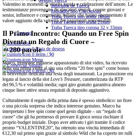
Seguro Tuerca
Valentino in momenti di vincita rapida e celebrazione dell’amore. Le
Indicador de Tuerca
testimonianze provengono da giocatori singoli, coppie giovani e
Indicador tipo Checkpoint
senior, influencer e community italiane che hanno sperimentato il
Traba Tuerca tipo araña 19mm
valore aggiunto della velocità dei pagamenti responsabili.
Traba Tuerca tipo araña 21mm
Traba Tuerca tipo corona 32 y 33mm
Il Primo Incontro: Quando un Free Spin
Contacto
Diventa un Regalo di Cuore –
≈ 280 parole
0
Lista de deseos
0
items
/
$
0
Menu
Marco, trentenne milanese appassionato di slot video, ha ricevuto
nella sua prima visita al sito una offerta “20 free spin” come bonus
0
items
/
$
0
di benvenuto dedicata alla festa degli innamorati. La promozione era
legata al lancio della slot
Love’s Treasure
, caratterizzata da RTP
del 96,5 % e volatilità media; ogni giro gratuito garantiva almeno
cinque linee attive senza requisiti di deposito aggiuntivo.
Culturalmente il regalo della prima data è spesso simbolico: un fiore
o una piccola sorpresa che indica interesse genuino. Marco ha
interpretato i free spin come quel gesto digitale – un “regalo di
cuore” che gli ha permesso di provare il gioco senza rischiare il
proprio budget iniziale. Dopo aver attivato i giri tramite il codice
promo “VALENTINE20”, ha ottenuto una vincita immediata di
€12,30 sul primo spin grazie al simbolo Wild che ha coperto tre rulli