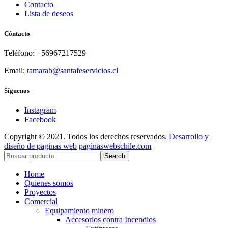
Contacto
Lista de deseos
Cóntacto
Teléfono: +56967217529
Email:
tamarab@santafeservicios.cl
Síguenos
Instagram
Facebook
Copyright © 2021. Todos los derechos reservados.
Desarrollo y
diseño de paginas web
paginaswebschile.com
Search
Home
Quienes somos
Proyectos
Comercial
Equipamiento minero
Accesorios contra Incendios