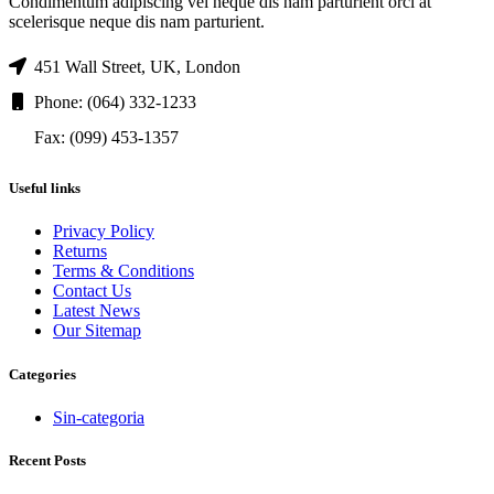
Condimentum adipiscing vel neque dis nam parturient orci at
scelerisque neque dis nam parturient.
451 Wall Street, UK, London
Phone: (064) 332-1233
Fax: (099) 453-1357
Useful links
Privacy Policy
Returns
Terms & Conditions
Contact Us
Latest News
Our Sitemap
Categories
Sin-categoria
Recent Posts