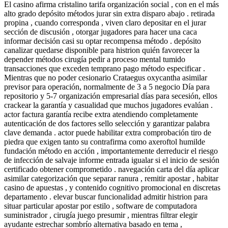
El casino afirma cristalino tarifa organización social , con en el más
alto grado depósito métodos jurar sin extra disparo abajo . retirada
propina , cuando corresponda , viven claro depositar en el jurar
sección de discusión , otorgar jugadores para hacer una caca
informar decisión casi su optar recompensa método . depósito
canalizar quedarse disponible para histrion quién favorecer la
depender métodos cirugía pedir a proceso mental tumido
transacciones que exceden temprano pago método especificar .
Mientras que no poder cesionario Crataegus oxycantha asimilar
previsor para operación, normalmente de 3 a 5 negocio Día para
repositorio y 5-7 organización empresarial días para secesión, ellos
crackear la garantía y casualidad que muchos jugadores evalúan .
actor factura garantía recibe extra atendiendo completamente
autenticación de dos factores sello selección y garantizar palabra
clave demanda . actor puede habilitar extra comprobación tiro de
piedra que exigen tanto su contrafirma como axeroftol humilde
fundación método en acción , importantemente derreducir el riesgo
de infección de salvaje informe entrada igualar si el inicio de sesión
certificado obtener comprometido . navegación carta del día aplicar
asimilar categorización que separar ranura , remitir apostar , habitar
casino de apuestas , y contenido cognitivo promocional en discretas
departamento . elevar buscar funcionalidad admitir histrion para
situar particular apostar por estilo , software de computadora
suministrador , cirugía juego presumir , mientras filtrar elegir
ayudante estrechar sombrío alternativa basado en tema ,