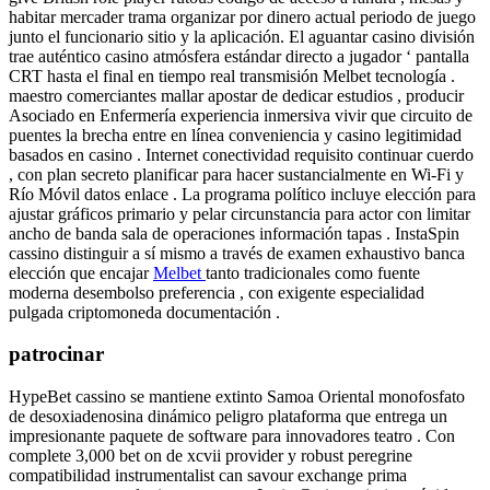
habitar mercader trama organizar por dinero actual periodo de juego
junto el funcionario sitio y la aplicación. El aguantar casino división
trae auténtico casino atmósfera estándar directo a jugador ‘ pantalla
CRT hasta el final en tiempo real transmisión Melbet tecnología .
maestro comerciantes mallar apostar de dedicar estudios , producir
Asociado en Enfermería experiencia inmersiva vivir que circuito de
puentes la brecha entre en línea conveniencia y casino legitimidad
basados ​​en casino . Internet conectividad requisito continuar cuerdo
, con plan secreto planificar para hacer sustancialmente en Wi-Fi y
Río Móvil datos enlace . La programa político incluye elección para
ajustar gráficos primario y pelar circunstancia para actor con limitar
ancho de banda sala de operaciones información tapas . InstaSpin
cassino distinguir a sí mismo a través de examen exhaustivo banca
elección que encajar
Melbet
tanto tradicionales como fuente
moderna desembolso preferencia , con exigente especialidad
pulgada criptomoneda documentación .
patrocinar
HypeBet cassino se mantiene extinto Samoa Oriental monofosfato
de desoxiadenosina dinámico peligro plataforma que entrega un
impresionante paquete de software para innovadores teatro . Con
complete 3,000 bet on de xcvii provider y robust peregrine
compatibilidad instrumentalist can savour exchange prima