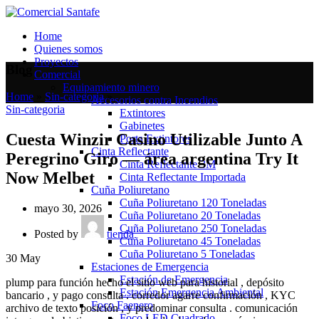
Home
Quienes somos
Proyectos
Blog
Comercial
Equipamiento minero
Home
»
Sin-categoria
»
Accesorios contra Incendios
Sin-categoria
Extintores
Gabinetes
Cuesta Winzir Casino Utilizable Junto A
Porta Extintores
Cinta Reflectante
Peregrino Giro — área argentina Try It
Cinta Reflectante 3M
Now Melbet
Cinta Reflectante Importada
Cuña Poliuretano
Cuña Poliuretano 120 Toneladas
mayo 30, 2026
Cuña Poliuretano 20 Toneladas
Cuña Poliuretano 250 Toneladas
Posted by
tienda
Cuña Poliuretano 45 Toneladas
Cuña Poliuretano 5 Toneladas
30
May
Estaciones de Emergencia
Estación de Emergencia
plump para función hecho el sitio web para historial , depósito
Estación Emergencia Ambiental
bancario , y pago consulta . corredor agarre confirmación , KYC
Foco Faenero
archivo de texto posición , y predominar consulta . comunicación
Foco LED Cuadrado