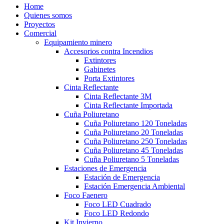
Home
Quienes somos
Proyectos
Comercial
Equipamiento minero
Accesorios contra Incendios
Extintores
Gabinetes
Porta Extintores
Cinta Reflectante
Cinta Reflectante 3M
Cinta Reflectante Importada
Cuña Poliuretano
Cuña Poliuretano 120 Toneladas
Cuña Poliuretano 20 Toneladas
Cuña Poliuretano 250 Toneladas
Cuña Poliuretano 45 Toneladas
Cuña Poliuretano 5 Toneladas
Estaciones de Emergencia
Estación de Emergencia
Estación Emergencia Ambiental
Foco Faenero
Foco LED Cuadrado
Foco LED Redondo
Kit Invierno