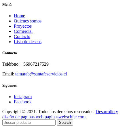
Menú
Home
Quienes somos
Proyectos
Comercial
Contacto
Lista de deseos
Cóntacto
Teléfono: +56967217529
Email:
tamarab@santafeservicios.cl
Síguenos
Instagram
Facebook
Copyright © 2021. Todos los derechos reservados.
Desarrollo y
diseño de paginas web
paginaswebschile.com
Search