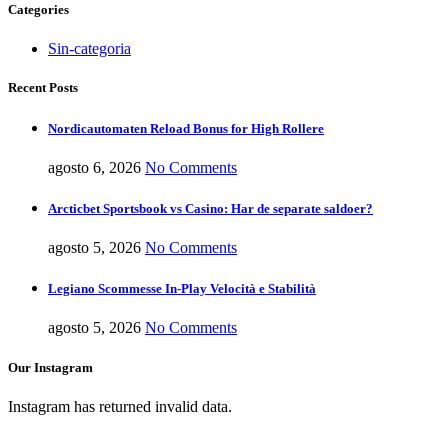
Categories
Sin-categoria
Recent Posts
Nordicautomaten Reload Bonus for High Rollere
agosto 6, 2026
No Comments
Arcticbet Sportsbook vs Casino: Har de separate saldoer?
agosto 5, 2026
No Comments
Legiano Scommesse In-Play Velocità e Stabilità
agosto 5, 2026
No Comments
Our Instagram
Instagram has returned invalid data.