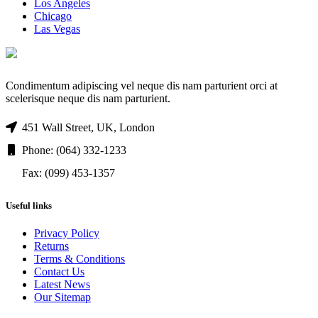
Los Angeles
Chicago
Las Vegas
Condimentum adipiscing vel neque dis nam parturient orci at
scelerisque neque dis nam parturient.
451 Wall Street, UK, London
Phone: (064) 332-1233
Fax: (099) 453-1357
Useful links
Privacy Policy
Returns
Terms & Conditions
Contact Us
Latest News
Our Sitemap