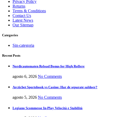
Privacy Policy
Returns
Terms & Conditions
Contact Us
Latest News
Our Sitemap
Categories
Sin-categoria
Recent Posts
Nordicautomaten Reload Bonus for High Rollere
agosto 6, 2026
No Comments
Arcticbet Sportsbook vs Casino: Har de separate saldoer?
agosto 5, 2026
No Comments
Legiano Scommesse In-Play Velocità e Stabilità