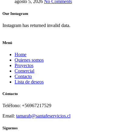
agosto 5, 2026
No Comments
Our Instagram
Instagram has returned invalid data.
Menú
Home
Quienes somos
Proyectos
Comercial
Contacto
Lista de deseos
Cóntacto
Teléfono: +56967217529
Email:
tamarab@santafeservicios.cl
Síguenos