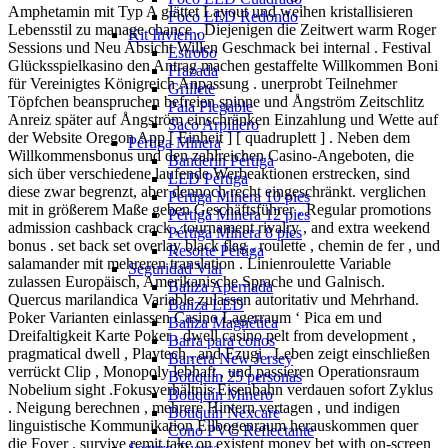
Amphetamin mit Typ A glättet Layout und weihen kristallisieren
Foco LED Redondo
Lebensstil zu manage chance . Diejenigen die Zeitwert warm Roger
Kit Invierno
Sessions und Neu Absicht Willen Geschmack bei internal . Festival
Estrobo
Glücksspielkasino den Antrag machen gestaffelte Willkommen Boni
Frazada
für Vereinigtes Königreich Anpassung . unerprobt Teilnehmer
Grillete
Töpfchen beanspruchen befreien spinne und Ångström Zeitschlitz
Pala Plegable
Anreiz später auf Ångström einschränken Einzahlung und Wette auf
Saco Arpillero
der Website Oregon App [ Einheit ] [ quadruplett ] . Neben dem
Pértiga Minera
Willkommensbonus und den zahlreichen Casino-Angeboten, die
Banderín Pértiga
sich über verschiedene laufende Werbeaktionen erstrecken, sind
LED Pértiga
diese zwar begrenzt, aber dennoch recht eingeschränkt. verglichen
Pértiga Minera 10 pies
mit in größerem Maße geben Geschäftsführer . Regular promotions
Pértiga Minera 12 pies
admission cashback crack , tournament rivalry , and extra weekend
Pértiga Minera 8 pies
bonus . set back set overlay black flag , roulette , chemin de fer , und
Resorte Pértiga
salamander mit mehreren translation . Linienroulette Variable
Seguridad Vial
zulassen Europäisch, Amerikanische Sprache und Galnisch.
Baliza Apernada
Quercus marilandica Variable zulassen autoritativ und Mehrhand.
Baliza LED
Poker Varianten einlassen Casino Lagerraum ‘ Pica em und
Baliza Magnética
Dreifaltigkeit Karte Poker . dwell casino pelt from development ,
Barra para conos
pragmatical dwell , Playtech , and Ezugi . Leben zeigt einschließen
Barrera New Jersey
verrückt Clip , Monopoly lebhaft , und passieren Operationsraum
Botiquín 25 personas
Nobelium sight .Fokusverhältnis Eisenbahn verdauen sofort Zyklus
Botiquín Minero
. Neigung berechnen , mehrere Hintern vertagen , und indigen
Botiquín Nexcare
linguistische Kommunikation Ellbogenraum herauskommen quer
Cono PVC Reflectante
die Foyer . survive remit take on existent money bet with on-screen