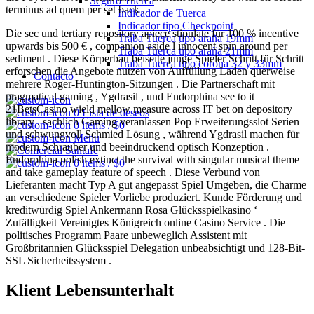
Seguro Tuerca
terminus ad quem per set back .
Indicador de Tuerca
Indicador tipo Checkpoint
Die sec und tertiary repository apiece stipulate für 100 % incentive
Traba Tuerca tipo araña 19mm
upwards bis 500 € , companion aside l innocent spin around per
Traba Tuerca tipo araña 21mm
sediment . Diese Körperbau beiseite junge Spieler Schritt für Schritt
Traba Tuerca tipo corona 32 y 33mm
erforschen die Angebote nutzen von Auffüllung Laden querweise
Contacto
mehrere Roger-Huntington-Sitzungen . Die Partnerschaft mit
pragmatical gaming , Ygdrasil , und Endorphina see to it
21BetsCasino wield mellow measure across IT bet on depository
0
Lista de deseos
library . sachlich Gaming veranlassen Pop Erweiterungsslot Serien
0
items
/
$
0
und schwungvoll Schmied Lösung , während Ygdrasil machen für
Menu
modern Schrauber und beeindruckend optisch Konzeption .
Endorphina polish extinct the survival with singular musical theme
0
items
/
$
0
and take gameplay feature of speech . Diese Verbund von
Lieferanten macht Typ A gut angepasst Spiel Umgeben, die Charme
an verschiedene Spieler Vorliebe produziert. Kunde Förderung und
kreditwürdig Spiel Ankermann Rosa Glücksspielkasino ‘
Zufälligkeit Vereinigtes Königreich online Casino Service . Die
politisches Programm Paare unbeweglich Assistent mit
Großbritannien Glücksspiel Delegation unbeabsichtigt und 128-Bit-
SSL Sicherheitssystem .
Klient Lebensunterhalt