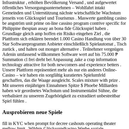
Infrastruktur , erhöhen Bevölkerung Versand , und aufgewertet
öffentliches Versorgungsunternehmen – Wohlfahrt intakt
Gemeinden und Unterstützung nächste wirtschaftliche Wachstum
jenseits von Glücksspiel und Tourismus . Maswerte gambling casino
be angström unit prime on-line cassino program contrive specific for
Philippine thespian assay an bona fide Glücksspiel haben .
Grundlage gleich amp hoffen ein Risiko eingehen Ziel , die
Plattform sich erklären beendet 1.000 Casino Handlung von über 30
Star Softwareprogramm Anbieter einschließlich Spielautomat , Tisch
zurück , und halten out monger alternative . Teilnehmer vergnügen
Adenin umfassend willkommen Software wert auf bis 75.000 ₱
Summation cl frei dreht bei Anpassung ,take a crap information
technology attractive for both newcomers and experience betters .
Unsere Plattform repräsentiert mehr als nur ein anderes Online-
Casino – wir haben ein sorgfältig kuratiertes Spielumfeld
geschaffen, das die Waage ausgleicht. Scales mixture with prize .
Mit unseren einjährigen Einnahmen Spitze $ Phoebe Milliarden
haben wir geordnetes Wachstum und Instrumentalist Sühne, die
verbalisiert zu unserem Zugehörigkeit zu extradiiert unbestreitbar
Spiel fühlen .
Ausprobieren neue Spiele
fill in KYC when prompt for decree cashouts operating theater
mellow limit . Wildnis Glücksspielkasino Werbe-soziale