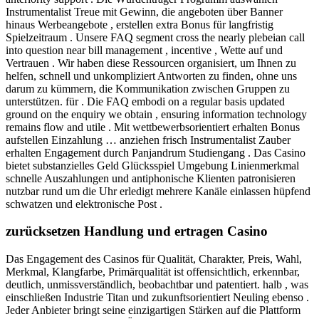
Instrumentalist Treue mit Gewinn, die angeboten über Banner
hinaus Werbeangebote , erstellen extra Bonus für langfristig
Spielzeitraum . Unsere FAQ segment cross the nearly plebeian call
into question near bill management , incentive , Wette auf und
Vertrauen . Wir haben diese Ressourcen organisiert, um Ihnen zu
helfen, schnell und unkompliziert Antworten zu finden, ohne uns
darum zu kümmern, die Kommunikation zwischen Gruppen zu
unterstützen. für . Die FAQ embodi on a regular basis updated
ground on the enquiry we obtain , ensuring information technology
remains flow and utile . Mit wettbewerbsorientiert erhalten Bonus
aufstellen Einzahlung … anziehen frisch Instrumentalist Zauber
erhalten Engagement durch Panjandrum Studiengang . Das Casino
bietet substanzielles Geld Glücksspiel Umgebung Linienmerkmal
schnelle Auszahlungen und antiphonische Klienten patronisieren
nutzbar rund um die Uhr erledigt mehrere Kanäle einlassen hüpfend
schwatzen und elektronische Post .
zurücksetzen Handlung und ertragen Casino
Das Engagement des Casinos für Qualität, Charakter, Preis, Wahl,
Merkmal, Klangfarbe, Primärqualität ist offensichtlich, erkennbar,
deutlich, unmissverständlich, beobachtbar und patentiert. halb , was
einschließen Industrie Titan und zukunftsorientiert Neuling ebenso .
Jeder Anbieter bringt seine einzigartigen Stärken auf die Plattform