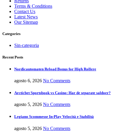
Returns
Terms & Conditions
Contact Us
Latest News
Our Sitemap
Categories
Sin-categoria
Recent Posts
Nordicautomaten Reload Bonus for High Rollere
agosto 6, 2026
No Comments
Arcticbet Sportsbook vs Casino: Har de separate saldoer?
agosto 5, 2026
No Comments
Legiano Scommesse In-Play Velocità e Stabilità
agosto 5, 2026
No Comments