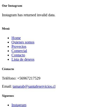
Our Instagram
Instagram has returned invalid data.
Menú
Home
Quienes somos
Proyectos
Comercial
Contacto
Lista de deseos
Cóntacto
Teléfono: +56967217529
Email:
tamarab@santafeservicios.cl
Síguenos
Instagram