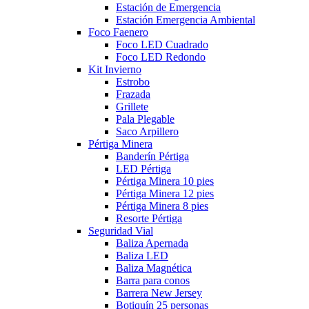
Estación de Emergencia
Estación Emergencia Ambiental
Foco Faenero
Foco LED Cuadrado
Foco LED Redondo
Kit Invierno
Estrobo
Frazada
Grillete
Pala Plegable
Saco Arpillero
Pértiga Minera
Banderín Pértiga
LED Pértiga
Pértiga Minera 10 pies
Pértiga Minera 12 pies
Pértiga Minera 8 pies
Resorte Pértiga
Seguridad Vial
Baliza Apernada
Baliza LED
Baliza Magnética
Barra para conos
Barrera New Jersey
Botiquín 25 personas