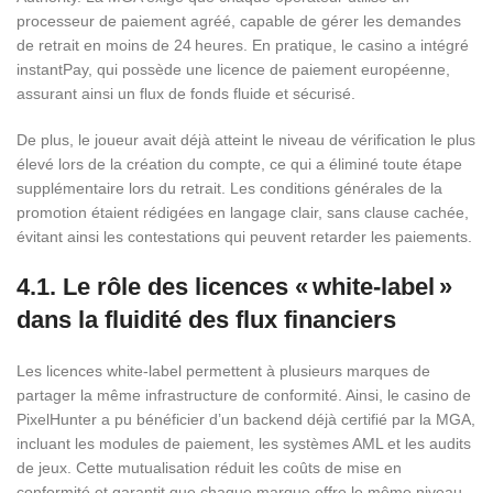
processeur de paiement agréé, capable de gérer les demandes
de retrait en moins de 24 heures. En pratique, le casino a intégré
instantPay, qui possède une licence de paiement européenne,
assurant ainsi un flux de fonds fluide et sécurisé.
De plus, le joueur avait déjà atteint le niveau de vérification le plus
élevé lors de la création du compte, ce qui a éliminé toute étape
supplémentaire lors du retrait. Les conditions générales de la
promotion étaient rédigées en langage clair, sans clause cachée,
évitant ainsi les contestations qui peuvent retarder les paiements.
4.1. Le rôle des licences « white‑label »
dans la fluidité des flux financiers
Les licences white‑label permettent à plusieurs marques de
partager la même infrastructure de conformité. Ainsi, le casino de
PixelHunter a pu bénéficier d’un backend déjà certifié par la MGA,
incluant les modules de paiement, les systèmes AML et les audits
de jeux. Cette mutualisation réduit les coûts de mise en
conformité et garantit que chaque marque offre le même niveau