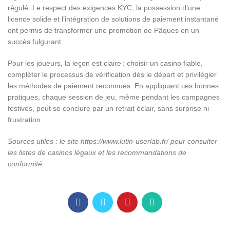
régulé. Le respect des exigences KYC, la possession d’une
licence solide et l’intégration de solutions de paiement instantané
ont permis de transformer une promotion de Pâques en un
succès fulgurant.
Pour les joueurs, la leçon est claire : choisir un casino fiable,
compléter le processus de vérification dès le départ et privilégier
les méthodes de paiement reconnues. En appliquant ces bonnes
pratiques, chaque session de jeu, même pendant les campagnes
festives, peut se conclure par un retrait éclair, sans surprise ni
frustration.
Sources utiles : le site https://www.lutin-userlab.fr/ pour consulter
les listes de casinos légaux et les recommandations de
conformité.