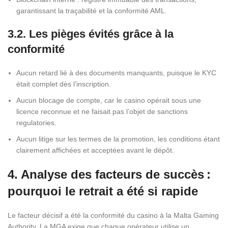
garantissant la traçabilité et la conformité AML.
3.2. Les pièges évités grâce à la
conformité
Aucun retard lié à des documents manquants, puisque le KYC
était complet dès l’inscription.
Aucun blocage de compte, car le casino opérait sous une
licence reconnue et ne faisait pas l’objet de sanctions
regulatories.
Aucun litige sur les termes de la promotion, les conditions étant
clairement affichées et acceptées avant le dépôt.
4. Analyse des facteurs de succès :
pourquoi le retrait a été si rapide
Le facteur décisif a été la conformité du casino à la Malta Gaming
Authority. La MGA exige que chaque opérateur utilise un