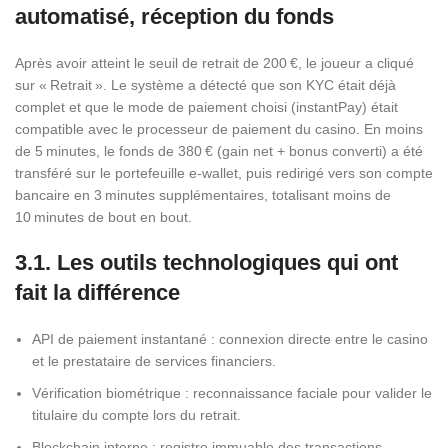
automatisé, réception du fonds
Après avoir atteint le seuil de retrait de 200 €, le joueur a cliqué
sur « Retrait ». Le système a détecté que son KYC était déjà
complet et que le mode de paiement choisi (instantPay) était
compatible avec le processeur de paiement du casino. En moins
de 5 minutes, le fonds de 380 € (gain net + bonus converti) a été
transféré sur le portefeuille e‑wallet, puis redirigé vers son compte
bancaire en 3 minutes supplémentaires, totalisant moins de
10 minutes de bout en bout.
3.1. Les outils technologiques qui ont
fait la différence
API de paiement instantané : connexion directe entre le casino
et le prestataire de services financiers.
Vérification biométrique : reconnaissance faciale pour valider le
titulaire du compte lors du retrait.
Blockchain interne : registre immuable des transactions,