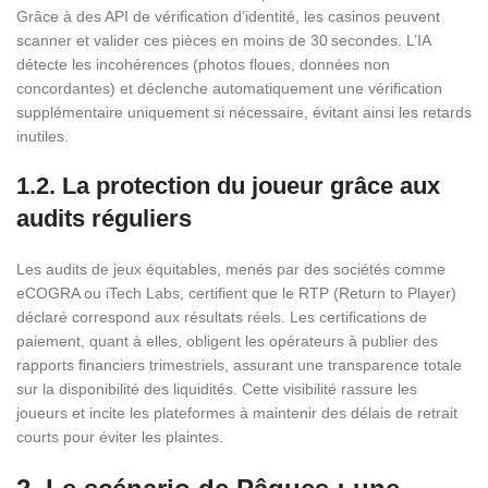
Grâce à des API de vérification d’identité, les casinos peuvent
scanner et valider ces pièces en moins de 30 secondes. L’IA
détecte les incohérences (photos floues, données non
concordantes) et déclenche automatiquement une vérification
supplémentaire uniquement si nécessaire, évitant ainsi les retards
inutiles.
1.2. La protection du joueur grâce aux
audits réguliers
Les audits de jeux équitables, menés par des sociétés comme
eCOGRA ou iTech Labs, certifient que le RTP (Return to Player)
déclaré correspond aux résultats réels. Les certifications de
paiement, quant à elles, obligent les opérateurs à publier des
rapports financiers trimestriels, assurant une transparence totale
sur la disponibilité des liquidités. Cette visibilité rassure les
joueurs et incite les plateformes à maintenir des délais de retrait
courts pour éviter les plaintes.