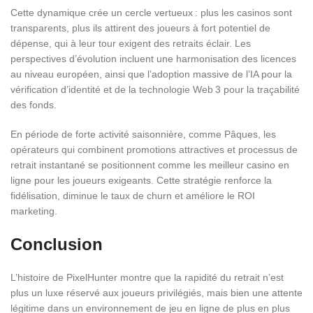
Cette dynamique crée un cercle vertueux : plus les casinos sont
transparents, plus ils attirent des joueurs à fort potentiel de
dépense, qui à leur tour exigent des retraits éclair. Les
perspectives d’évolution incluent une harmonisation des licences
au niveau européen, ainsi que l’adoption massive de l’IA pour la
vérification d’identité et de la technologie Web 3 pour la traçabilité
des fonds.
En période de forte activité saisonnière, comme Pâques, les
opérateurs qui combinent promotions attractives et processus de
retrait instantané se positionnent comme les meilleur casino en
ligne pour les joueurs exigeants. Cette stratégie renforce la
fidélisation, diminue le taux de churn et améliore le ROI
marketing.
Conclusion
L’histoire de PixelHunter montre que la rapidité du retrait n’est
plus un luxe réservé aux joueurs privilégiés, mais bien une attente
légitime dans un environnement de jeu en ligne de plus en plus