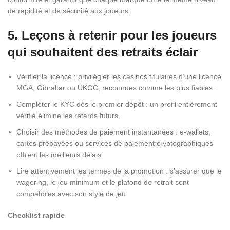
de rapidité et de sécurité aux joueurs.
5. Leçons à retenir pour les joueurs
qui souhaitent des retraits éclair
Vérifier la licence : privilégier les casinos titulaires d’une licence
MGA, Gibraltar ou UKGC, reconnues comme les plus fiables.
Compléter le KYC dès le premier dépôt : un profil entièrement
vérifié élimine les retards futurs.
Choisir des méthodes de paiement instantanées : e‑wallets,
cartes prépayées ou services de paiement cryptographiques
offrent les meilleurs délais.
Lire attentivement les termes de la promotion : s’assurer que le
wagering, le jeu minimum et le plafond de retrait sont
compatibles avec son style de jeu.
Checklist rapide