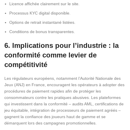
Licence affichée clairement sur le site.
Processus KYC digital disponible.
Options de retrait instantané listées.
Conditions de bonus transparentes.
6. Implications pour l’industrie : la
conformité comme levier de
compétitivité
Les régulateurs européens, notamment l’Autorité Nationale des
Jeux (ANJ) en France, encouragent les opérateurs à adopter des
procédures de paiement rapides afin de protéger les
consommateurs contre les pratiques abusives. Les plateformes
qui investissent dans la conformité – audits AML, certifications de
jeu équitable, intégration de processeurs de paiement agréés –
gagnent la confiance des joueurs haut de gamme et se
démarquent lors des campagnes promotionnelles.