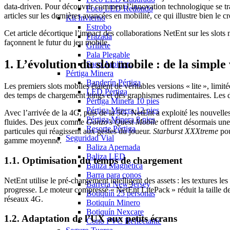
data‑driven. Pour découvrir comment l’innovation technologique se tra
Foco LED Redondo
articles sur les dernières avancées en mobilité, ce qui illustre bien le 
Kit Invierno
Estrobo
Cet article décortique l’impact des collaborations NetEnt sur les slot
Frazada
façonnent le futur du jeu mobile.
Grillete
Pala Plegable
1. L’évolution du slot mobile : de la simple 
Saco Arpillero
Pértiga Minera
Banderín Pértiga
Les premiers slots mobiles étaient de véritables versions « lite », lim
LED Pértiga
des temps de chargement longs et des graphismes rudimentaires. Les déve
Pértiga Minera 10 pies
Pértiga Minera 12 pies
Avec l’arrivée de la 4G, puis de la 5G, NetEnt a exploité les nouve
Pértiga Minera 8 pies
fluides. Des jeux comme
Gonzo’s Quest Mobile
offrent désormais une 
Resorte Pértiga
particules qui réagissent aux gestes du joueur.
Starburst XXXtreme
pou
Seguridad Vial
gamme moyenne.
Baliza Apernada
Baliza LED
1.1. Optimisation du temps de chargement
Baliza Magnética
Barra para conos
NetEnt utilise le pré‑chargement intelligent des assets : les textures le
Barrera New Jersey
progresse. Le moteur compressé « NetEnt LitePack » réduit la taille de
Botiquín 25 personas
réseaux 4G.
Botiquín Minero
Botiquín Nexcare
1.2. Adaptation de l’UX aux petits écrans
Cono PVC Reflectante