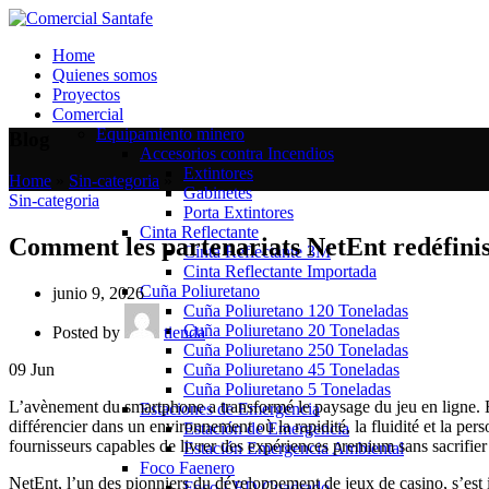
Home
Quienes somos
Proyectos
Comercial
Equipamiento minero
Blog
Accesorios contra Incendios
Extintores
Home
»
Sin-categoria
»
Gabinetes
Sin-categoria
Porta Extintores
Cinta Reflectante
Comment les partenariats NetEnt redéfinisse
Cinta Reflectante 3M
Cinta Reflectante Importada
Cuña Poliuretano
junio 9, 2026
Cuña Poliuretano 120 Toneladas
Cuña Poliuretano 20 Toneladas
Posted by
tienda
Cuña Poliuretano 250 Toneladas
Cuña Poliuretano 45 Toneladas
09
Jun
Cuña Poliuretano 5 Toneladas
L’avènement du smartphone a transformé le paysage du jeu en ligne. E
Estaciones de Emergencia
différencier dans un environnement où la rapidité, la fluidité et la pe
Estación de Emergencia
fournisseurs capables de livrer des expériences premium sans sacrifier
Estación Emergencia Ambiental
Foco Faenero
NetEnt, l’un des pionniers du développement de jeux de casino, s’est
Foco LED Cuadrado