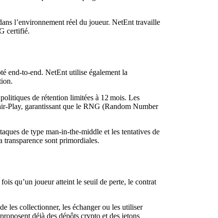
dans l’environnement réel du joueur. NetEnt travaille
 certifié.
té end‑to‑end. NetEnt utilise également la
tion.
litiques de rétention limitées à 12 mois. Les
 Fair‑Play, garantissant que le RNG (Random Number
ques de type man‑in‑the‑middle et les tentatives de
la transparence sont primordiales.
s qu’un joueur atteint le seuil de perte, le contrat
 les collectionner, les échanger ou les utiliser
proposent déjà des dépôts crypto et des jetons