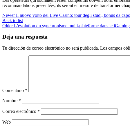
Les opérateurs qui souhaitent rester compétitifs doivent donc embrasse
recommandations présentées, ils seront en mesure de transformer chaque
Newer
Il nuovo volto del Live Casino: tour degli studi, bonus da ca
Back to list
Older
L’évolution du synchronisme multi‑plateforme dans le iGaming :
Deja una respuesta
Tu dirección de correo electrónico no será publicada.
Los campos obli
Comentario
*
Nombre
*
Correo electrónico
*
Web