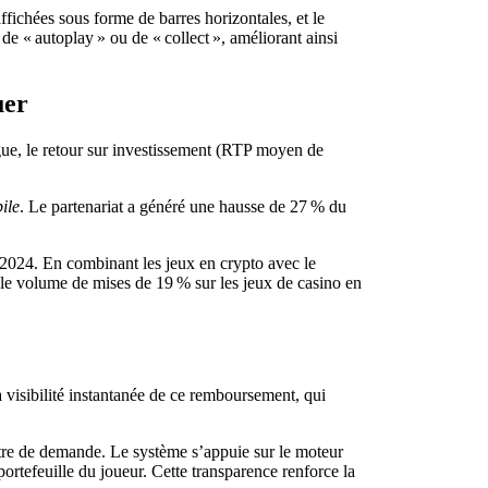
affichées sous forme de barres horizontales, et le
de « autoplay » ou de « collect », améliorant ainsi
uer
logue, le retour sur investissement (RTP moyen de
ile
. Le partenariat a généré une hausse de 27 % du
 2024. En combinant les jeux en crypto avec le
 le volume de mises de 19 % sur les jeux de casino en
 visibilité instantanée de ce remboursement, qui
ttre de demande. Le système s’appuie sur le moteur
ortefeuille du joueur. Cette transparence renforce la