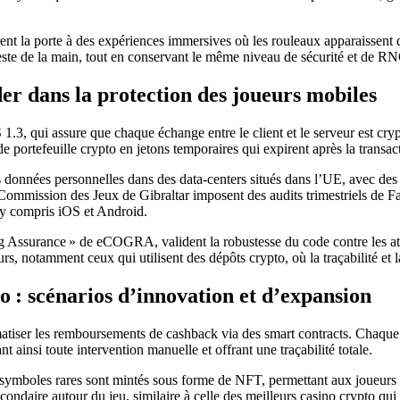
vrent la porte à des expériences immersives où les rouleaux apparaissent 
este de la main, tout en conservant le même niveau de sécurité et de RNG
ider dans la protection des joueurs mobiles
3, qui assure que chaque échange entre le client et le serveur est cryp
e portefeuille crypto en jetons temporaires qui expirent après la transac
nées personnelles dans des data‑centers situés dans l’UE, avec des po
 Commission des Jeux de Gibraltar imposent des audits trimestriels de
, y compris iOS et Android.
 Assurance » de eCOGRA, valident la robustesse du code contre les atta
rs, notamment ceux qui utilisent des dépôts crypto, où la traçabilité et 
o : scénarios d’innovation et d’expansion
tiser les remboursements de cashback via des smart contracts. Chaque foi
ainsi toute intervention manuelle et offrant une traçabilité totale.
 symboles rares sont mintés sous forme de NFT, permettant aux joueurs de
daire autour du jeu, similaire à celle des meilleurs casino crypto qui 