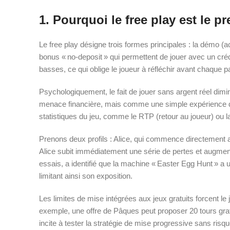
1. Pourquoi le free play est le p
Le free play désigne trois formes principales : la démo (a
bonus « no‑deposit » qui permettent de jouer avec un créd
basses, ce qui oblige le joueur à réfléchir avant chaque pa
Psychologiquement, le fait de jouer sans argent réel dimin
menace financière, mais comme une simple expérience d’a
statistiques du jeu, comme le RTP (retour au joueur) ou la v
Prenons deux profils : Alice, qui commence directement a
Alice subit immédiatement une série de pertes et augme
essais, a identifié que la machine « Easter Egg Hunt » a u
limitant ainsi son exposition.
Les limites de mise intégrées aux jeux gratuits forcent le 
exemple, une offre de Pâques peut proposer 20 tours gratu
incite à tester la stratégie de mise progressive sans risqu