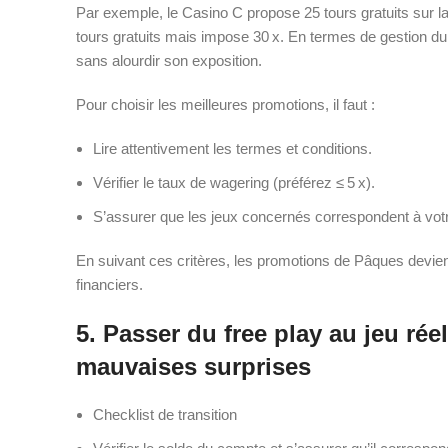
Par exemple, le Casino C propose 25 tours gratuits sur la
tours gratuits mais impose 30 x. En termes de gestion du r
sans alourdir son exposition.
Pour choisir les meilleures promotions, il faut :
Lire attentivement les termes et conditions.
Vérifier le taux de wagering (préférez ≤ 5 x).
S’assurer que les jeux concernés correspondent à votre
En suivant ces critères, les promotions de Pâques devienn
financiers.
5. Passer du free play au jeu rée
mauvaises surprises
Checklist de transition