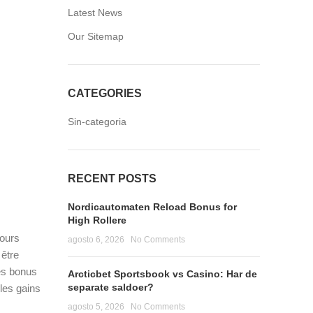
Latest News
Our Sitemap
CATEGORIES
Sin-categoria
RECENT POSTS
Nordicautomaten Reload Bonus for
High Rollere
tours
agosto 6, 2026
No Comments
 être
les bonus
Arcticbet Sportsbook vs Casino: Har de
separate saldoer?
les gains
agosto 5, 2026
No Comments