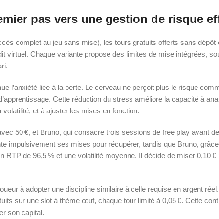
remier pas vers une gestion de risque ef
ccès complet au jeu sans mise), les tours gratuits offerts sans dépôt 
it virtuel. Chaque variante propose des limites de mise intégrées, so
ri.
ue l’anxiété liée à la perte. Le cerveau ne perçoit plus le risque co
pprentissage. Cette réduction du stress améliore la capacité à anal
olatilité, et à ajuster les mises en fonction.
vec 50 €, et Bruno, qui consacre trois sessions de free play avant de
nte impulsivement ses mises pour récupérer, tandis que Bruno, grâce
n RTP de 96,5 % et une volatilité moyenne. Il décide de miser 0,10 € p
joueur à adopter une discipline similaire à celle requise en argent réel
its sur une slot à thème œuf, chaque tour limité à 0,05 €. Cette cont
er son capital.