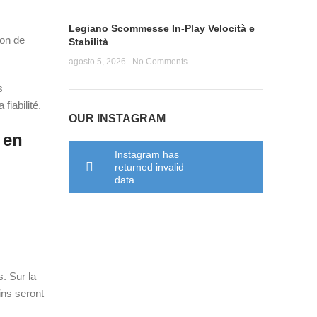
Legiano Scommesse In-Play Velocità e
ion de
Stabilità
agosto 5, 2026
No Comments
s
fiabilité.
OUR INSTAGRAM
 en
Instagram has
returned invalid
data.
s. Sur la
ins seront