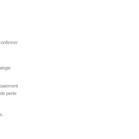
 confirmer
atégie
 paiement
 de perte
s.