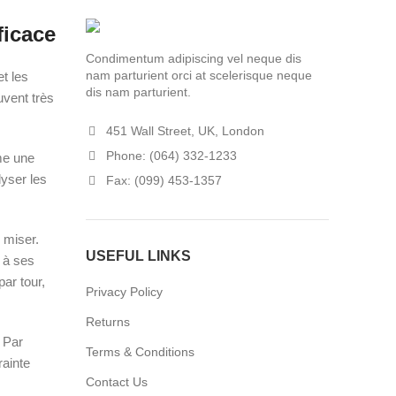
ficace
Condimentum adipiscing vel neque dis
nam parturient orci at scelerisque neque
et les
dis nam parturient.
uvent très
451 Wall Street, UK, London
Phone: (064) 332-1233
mme une
yser les
Fax: (099) 453-1357
 miser.
USEFUL LINKS
 à ses
ar tour,
Privacy Policy
Returns
. Par
Terms & Conditions
rainte
Contact Us