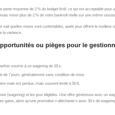
e perte moyenne de 2 % du budget fictif, ce qui est acceptable pour u
 jamais miser plus de 2 % de votre bankroll réelle sur une même sessio
r sait quelles mises sont confortables, quels jeux offrent le meilleur r
 la variance.
pportunités ou pièges pour le gestionn
s parfois soumis à un wagering de 20 x.
 de 7 jours, généralement sans condition de mise.
ière main est perdue, mais souvent limité à 50 €.
se (wagering) et les jeux éligibles. Une offre généreuse avec un wa
les gains, alors qu’une promotion « alléchante » avec 30 x de wagerin