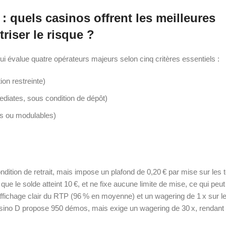
 quels casinos offrent les meilleures
riser le risque ?
ui évalue quatre opérateurs majeurs selon cinq critères essentiels :
on restreinte)
ediates, sous condition de dépôt)
xes ou modulables)
ition de retrait, mais impose un plafond de 0,20 € par mise sur les 
que le solde atteint 10 €, et ne fixe aucune limite de mise, ce qui peut
affichage clair du RTP (96 % en moyenne) et un wagering de 1 x sur 
asino D propose 950 démos, mais exige un wagering de 30 x, rendant 