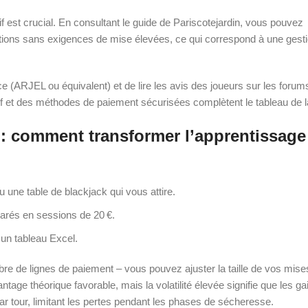
 est crucial. En consultant le guide de Pariscotejardin, vous pouvez
motions sans exigences de mise élevées, ce qui correspond à une gest
nce (ARJEL ou équivalent) et de lire les avis des joueurs sur les forum
tif et des méthodes de paiement sécurisées complètent le tableau de la 
ay : comment transformer l’apprentissage
 une table de blackjack qui vous attire.
éparés en sessions de 20 €.
un tableau Excel.
mbre de lignes de paiement – vous pouvez ajuster la taille de vos mise
tage théorique favorable, mais la volatilité élevée signifie que les ga
r tour, limitant les pertes pendant les phases de sécheresse.