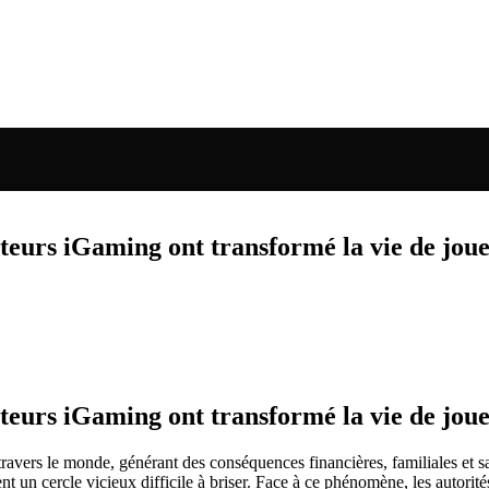
eurs iGaming ont transformé la vie de joue
eurs iGaming ont transformé la vie de joue
ravers le monde, générant des conséquences financières, familiales et s
t un cercle vicieux difficile à briser. Face à ce phénomène, les autorité