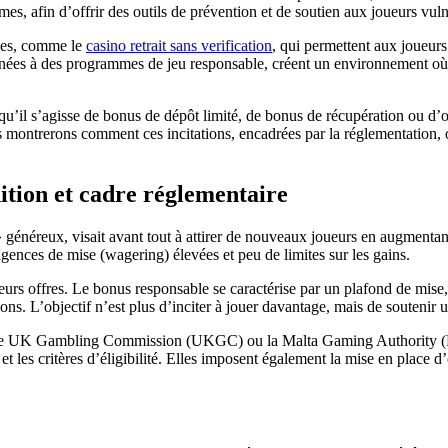
es, afin d’offrir des outils de prévention et de soutien aux joueurs vuln
fiées, comme le
casino retrait sans verification
, qui permettent aux joueurs
inées à des programmes de jeu responsable, créent un environnement où l
’il s’agisse de bonus de dépôt limité, de bonus de récupération ou d’of
s montrerons comment ces incitations, encadrées par la réglementation, o
nition et cadre réglementaire
néreux, visait avant tout à attirer de nouveaux joueurs en augmentant 
igences de mise (wagering) élevées et peu de limites sur les gains.
eurs offres. Le bonus responsable se caractérise par un plafond de mise,
tions. L’objectif n’est plus d’inciter à jouer davantage, mais de soutenir
, le UK Gambling Commission (UKGC) ou la Malta Gaming Authority (MG
et les critères d’éligibilité. Elles imposent également la mise en place d’