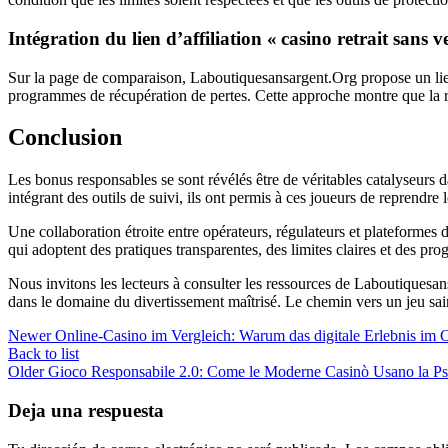
Intégration du lien d’affiliation « casino retrait sans ve
Sur la page de comparaison, Laboutiquesansargent.Org propose un lien d’
programmes de récupération de pertes. Cette approche montre que la ra
Conclusion
Les bonus responsables se sont révélés être de véritables catalyseurs d
intégrant des outils de suivi, ils ont permis à ces joueurs de reprendre
Une collaboration étroite entre opérateurs, régulateurs et plateform
qui adoptent des pratiques transparentes, des limites claires et des p
Nous invitons les lecteurs à consulter les ressources de Laboutiquesansa
dans le domaine du divertissement maîtrisé. Le chemin vers un jeu sai
Newer
Online‑Casino im Vergleich: Warum das digitale Erlebnis im Ca
Back to list
Older
Gioco Responsabile 2.0: Come le Moderne Casinò Usano la Psico
Deja una respuesta