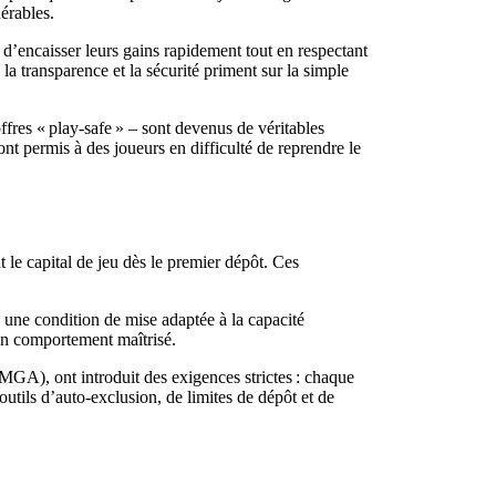
érables.
 d’encaisser leurs gains rapidement tout en respectant
a transparence et la sécurité priment sur la simple
fres « play‑safe » – sont devenus de véritables
nt permis à des joueurs en difficulté de reprendre le
le capital de jeu dès le premier dépôt. Ces
 une condition de mise adaptée à la capacité
 un comportement maîtrisé.
A), ont introduit des exigences strictes : chaque
outils d’auto‑exclusion, de limites de dépôt et de