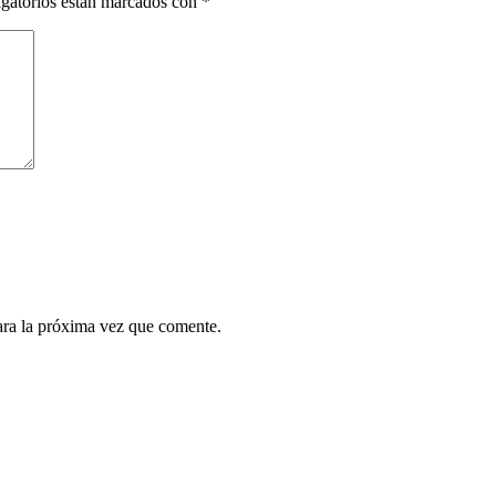
gatorios están marcados con
*
ara la próxima vez que comente.