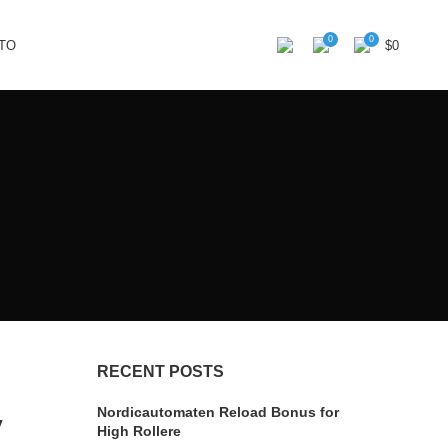
0
0
TO
$
0
RECENT POSTS
Nordicautomaten Reload Bonus for
y
High Rollere