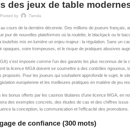
s des jeux de table moderne
Posted by
Tienda
au cours de la dernière décennie. Des millions de joueurs français, a
jour de nouvelles plateformes où la roulette, le blackjack ou le bac
a toutefois mis en lumière un enjeu majeur : la régulation. Sans un ca
nir opaques, voire trompeuses, et le risque de pratiques abusives au
MGA) s’est imposée comme l’un des garants les plus reconnus de la 
nnent la licence MGA doivent se soumettre à des contrôles rigoureux, t
 proposés. Pour les joueurs qui souhaitent approfondir le sujet, le si
égislation européenne et les meilleures pratiques en matière de jeu re
ns les bonus offerts par les casinos titulaires d’une licence MGA, en n
tera des exemples concrets, des études de cas et des chiffres issus
fluence la conception, la communication et l’efficacité des promotions.
gage de confiance (300 mots)