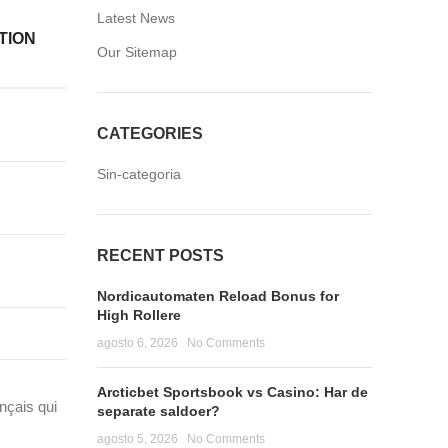
Latest News
TION
Our Sitemap
CATEGORIES
Sin-categoria
RECENT POSTS
Nordicautomaten Reload Bonus for
High Rollere
agosto 6, 2026
No Comments
Arcticbet Sportsbook vs Casino: Har de
nçais qui
separate saldoer?
agosto 5, 2026
No Comments