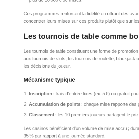
Ces programmes renforcent la fidélité en offrant des avant
concentrer leurs mises sur ces produits plutôt que sur l
Les tournois de table comme b
Les tournois de table constituent une forme de promotio
aux tournois de slots, les tournois de roulette, blackjack
les décisions du joueur.
Mécanisme typique
Inscription
: frais d’entrée fixes (ex. 5 €) ou gratuit p
Accumulation de points
: chaque mise rapporte des p
Classement
: les 10 premiers joueurs partagent le pri
Les casinos bénéficient d’un volume de mise accru ; dura
35 % par rapport à une journée standard.