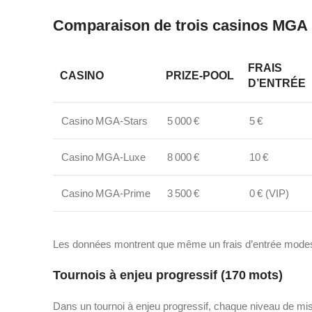
Comparaison de trois casinos MGA 
FRAIS
CASINO
PRIZE‑POOL
D’ENTRÉE
Casino MGA‑Stars
5 000 €
5 €
Casino MGA‑Luxe
8 000 €
10 €
Casino MGA‑Prime
3 500 €
0 € (VIP)
Les données montrent que même un frais d’entrée modest
Tournois à enjeu progressif (170 mots)
Dans un tournoi à enjeu progressif, chaque niveau de mis