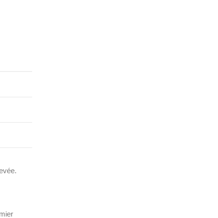
evée.
emier