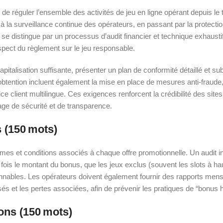
 réguler l’ensemble des activités de jeu en ligne opérant depuis le te
à la surveillance continue des opérateurs, en passant par la protecti
 se distingue par un processus d’audit financier et technique exhaustif
respect du règlement sur le jeu responsable.
pitalisation suffisante, présenter un plan de conformité détaillé et su
obtention incluent également la mise en place de mesures anti‑fraude,
ice client multilingue. Ces exigences renforcent la crédibilité des site
ge de sécurité et de transparence.
 (150 mots)
mes et conditions associés à chaque offre promotionnelle. Un audit i
fois le montant du bonus, que les jeux exclus (souvent les slots à ha
raisonnables. Les opérateurs doivent également fournir des rapports men
és et les pertes associées, afin de prévenir les pratiques de “bonus h
ons (150 mots)