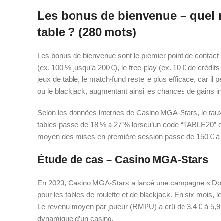
Les bonus de bienvenue – quel m
table ? (280 mots)
Les bonus de bienvenue sont le premier point de contact e
(ex. 100 % jusqu’à 200 €), le free‑play (ex. 10 € de crédi
jeux de table, le match‑fund reste le plus efficace, car i
ou le blackjack, augmentant ainsi les chances de gains in
Selon les données internes de Casino MGA‑Stars, le taux
tables passe de 18 % à 27 % lorsqu’un code “TABLE20” o
moyen des mises en première session passe de 150 € à 230
Étude de cas – Casino MGA‑Stars
En 2023, Casino MGA‑Stars a lancé une campagne « Doub
pour les tables de roulette et de blackjack. En six mois, 
Le revenu moyen par joueur (RMPU) a crû de 3,4 € à 5,9 €,
dynamique d’un casino.