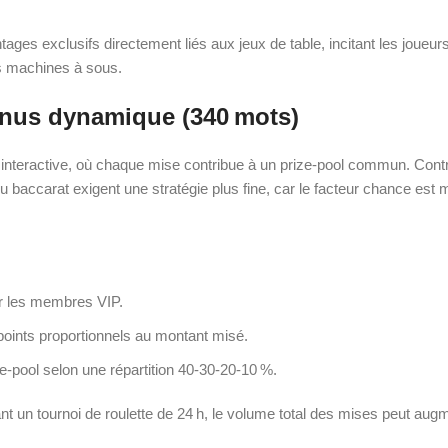
ages exclusifs directement liés aux jeux de table, incitant les joueur
es machines à sous.
onus dynamique (340 mots)
n interactive, où chaque mise contribue à un prize‑pool commun. Cont
 ou baccarat exigent une stratégie plus fine, car le facteur chance est
our les membres VIP.
oints proportionnels au montant misé.
ze‑pool selon une répartition 40‑30‑20‑10 %.
nt un tournoi de roulette de 24 h, le volume total des mises peut aug