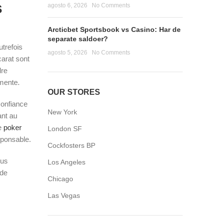
s
agosto 6, 2026
No Comments
Arcticbet Sportsbook vs Casino: Har de
separate saldoer?
utrefois
agosto 5, 2026
No Comments
carat sont
dre
gmente.
OUR STORES
confiance
New York
ant au
te
poker
London SF
sponsable.
Cockfosters BP
ous
Los Angeles
 de
Chicago
Las Vegas