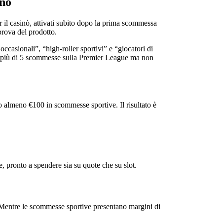
inò
r il casinò, attivati subito dopo la prima scommessa
prova del prodotto.
ccasionali”, “high‑roller sportivi” e “giocatori di
to più di 5 scommesse sulla Premier League ma non
 almeno €100 in scommesse sportive. Il risultato è
 pronto a spendere sia su quote che su slot.
ti. Mentre le scommesse sportive presentano margini di