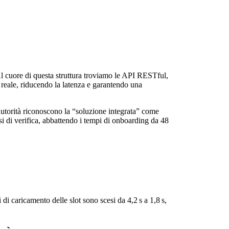
l cuore di questa struttura troviamo le API RESTful,
o reale, riducendo la latenza e garantendo una
e autorità riconoscono la “soluzione integrata” come
i di verifica, abbattendo i tempi di onboarding da 48
 caricamento delle slot sono scesi da 4,2 s a 1,8 s,