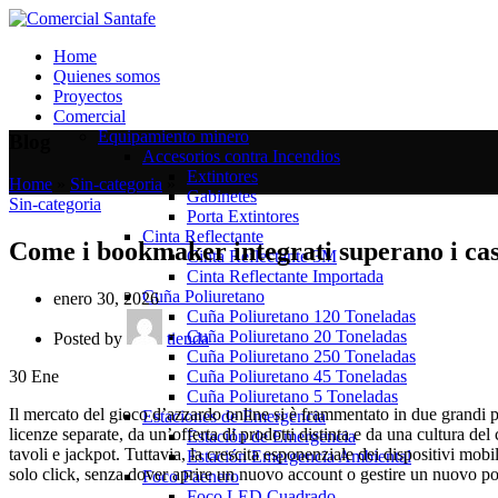
Home
Quienes somos
Proyectos
Comercial
Equipamiento minero
Blog
Accesorios contra Incendios
Extintores
Home
»
Sin-categoria
»
Gabinetes
Sin-categoria
Porta Extintores
Cinta Reflectante
Come i bookmaker integrati superano i casi
Cinta Reflectante 3M
Cinta Reflectante Importada
Cuña Poliuretano
enero 30, 2026
Cuña Poliuretano 120 Toneladas
Cuña Poliuretano 20 Toneladas
Posted by
tienda
Cuña Poliuretano 250 Toneladas
Cuña Poliuretano 45 Toneladas
30
Ene
Cuña Poliuretano 5 Toneladas
Il mercato del gioco d’azzardo online si è frammentato in due grandi po
Estaciones de Emergencia
licenze separate, da un’offerta di prodotti distinta e da una cultura del c
Estación de Emergencia
tavoli e jackpot. Tuttavia, la crescita esponenziale dei dispositivi m
Estación Emergencia Ambiental
solo click, senza dover aprire un nuovo account o gestire un nuovo po
Foco Faenero
Foco LED Cuadrado