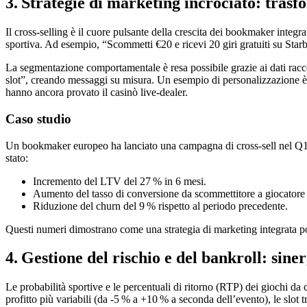
3. Strategie di marketing incrociato: trasf
Il cross‑selling è il cuore pulsante della crescita dei bookmaker integ
sportiva. Ad esempio, “Scommetti €20 e ricevi 20 giri gratuiti su Starbu
La segmentazione comportamentale è resa possibile grazie ai dati raccol
slot”, creando messaggi su misura. Un esempio di personalizzazione è
hanno ancora provato il casinò live‑dealer.
Caso studio
Un bookmaker europeo ha lanciato una campagna di cross‑sell nel Q1 20
stato:
Incremento del LTV del 27 % in 6 mesi.
Aumento del tasso di conversione da scommettitore a giocatore
Riduzione del churn del 9 % rispetto al periodo precedente.
Questi numeri dimostrano come una strategia di marketing integrata po
4. Gestione del rischio e del bankroll: siner
Le probabilità sportive e le percentuali di ritorno (RTP) dei giochi da 
profitto più variabili (da -5 % a +10 % a seconda dell’evento), le slot