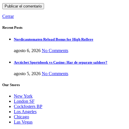
Cerrar
Recent Posts
Nordicautomaten Reload Bonus for High Rollere
agosto 6, 2026
No Comments
Arcticbet Sportsbook vs Casino: Har de separate saldoer?
agosto 5, 2026
No Comments
Our Stores
New York
London SF
Cockfosters BP
Los Angeles
Chicago
Las Vegas