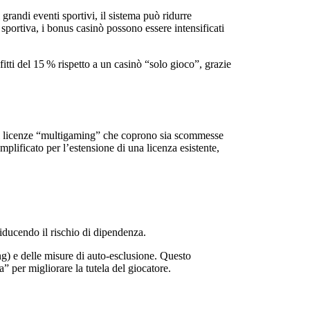
randi eventi sportivi, il sistema può ridurre
sportiva, i bonus casinò possono essere intensificati
itti del 15 % rispetto a un casinò “solo gioco”, grazie
di licenze “multigaming” che coprono sia scommesse
plificato per l’estensione di una licenza esistente,
 riducendo il rischio di dipendenza.
g) e delle misure di auto‑esclusione. Questo
” per migliorare la tutela del giocatore.