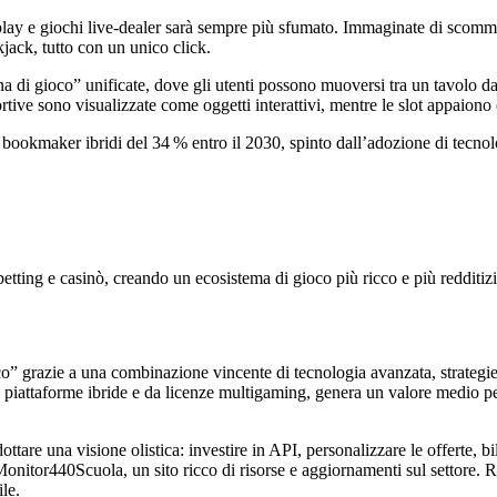
lay e giochi live‑dealer sarà sempre più sfumato. Immaginate di scommet
kjack, tutto con un unico click.
a di gioco” unificate, dove gli utenti possono muoversi tra un tavolo da 
ive sono visualizzate come oggetti interattivi, mentre le slot appaiono 
i bookmaker ibridi del 34 % entro il 2030, spinto dall’adozione di tecno
betting e casinò, creando un ecosistema di gioco più ricco e più redditizi
o” grazie a una combinazione vincente di tecnologia avanzata, strategie 
 piattaforme ibride e da licenze multigaming, genera un valore medio per u
tare una visione olistica: investire in API, personalizzare le offerte, b
Monitor440Scuola, un sito ricco di risorse e aggiornamenti sul settore. 
ile.