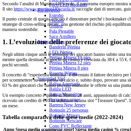
Secondo l’analisi di Monitor440Scuola, il panorama europeo mostra un
Foco LED Redondo
Il sito
https://www.monitor440scuola.it/
raccoglie dati di mercato, gui
Kit Invierno
Estrobo
Il punto centrale di questo articolo è dimostrare perché i bookmaker ch
Frazada
strategie di cross‑selling mirate, una gestione del rischio più equilibr
Grillete
maniera sostenibile.
Pala Plegable
Saco Arpillero
1. L’evoluzione delle preferenze dei giocat
Pértiga Minera
Banderín Pértiga
LED Pértiga
Negli ultimi cinque anni le abitudini dei giocatori hanno subito una t
Pértiga Minera 10 pies
mentre quella destinata ai giochi da casinò è cresciuta da 38 € a 55 €. 
Pértiga Minera 12 pies
pochi secondi.
Pértiga Minera 8 pies
Resorte Pértiga
Il concetto di “esperienza unificata” è diventato il fattore decisivo pe
Seguridad Vial
per scommettere su una partita di calcio e, subito dopo, provare una s
Baliza Apernada
63 % dei giocatori che hanno provato entrambe le offerte su una piattafor
Baliza LED
Baliza Magnética
Un esempio concreto è quello di Marco, 28 anni, appassionato di cal
Barra para conos
ricevuto un credito di €10 da utilizzare su una slot “Treasure Quest”. 
Barrera New Jersey
un mese.
Botiquín 25 personas
Botiquín Minero
Tabella comparativa delle spese medie (2022‑2024)
Botiquín Nexcare
Cono PVC Reflectante
Anno
Spesa media scommesse sport
Spesa media casinò
% cresc