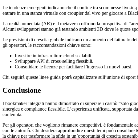
Le tendenze emergenti indicano che il confine tra scommesse live‑in‑p
entrare in una stanza virtuale con croupier dal vivo per giocare a Blac
La realtà aumentata (AR) e il metaverso offrono la prospettiva di “aren
Alcuni sviluppatori stanno già testando ambienti 3D dove le quote sport
Le previsioni di crescita globale indicano un aumento del fatturato de
gli operatori, le raccomandazioni chiave sono:
Investire in infrastrutture cloud scalabili.
Sviluppare API di cross‑selling flessibili.
Consolidare le licenze per facilitare l’ingresso in nuovi paesi.
Chi seguirà queste linee guida potrà capitalizzare sull’unione di sport 
Conclusione
I bookmaker integrati hanno dimostrato di superare i casinò “solo gioc
sinergica e compliance flessibile. L’esperienza unificata, supportata da
contenuta.
Per gli operatori che vogliono rimanere competitivi, è fondamentale adot
con le autorità. Chi desidera approfondire questi temi può consultare 
la chiave per trasformare la sfida in un’opportunità di crescita sostenib