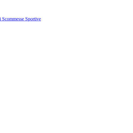
di Scommesse Sportive