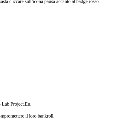
asta cliccare sull’icona pausa accanto al badge rosso
o Lab Project.Eu.
mpromettere il loro bankroll.