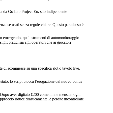
ata da Go Lab Project.Eu, sito indipendente
denza se usati senza regole chiare. Questo paradosso è
anno emergendo, quali strumenti di automonitoraggio
ht pratici sia agli operatori che ai giocatori
te di scommesse su una specifica slot o tavolo live.
ostato, lo script blocca l’erogazione del nuovo bonus
 Dopo aver digitato €200 come limite mensile, ogni
approccio riduce drasticamente le perdite incontrollate