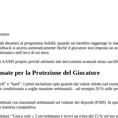
 bonus
miti dinamici al programma fedeltà: quando un membro raggiunge lo stat
shback si azzera automaticamente finché il giocatore non imposta un nuovo
ematico nell’arco di sei mesi.
on AAMS proprio perché adottano tali meccanismi avanzati senza sacrific
sate per la Protezione del Giocatore
oft” e “hard”. I primi includono spin gratuiti dal valore ridotto (ad ese
ondizionato a soglie massime settimanali – ad esempio 20 % sulle perdi
binati con massimali settimanali sul volume dei depositi (€500). In que
in maniera compulsiva.
lutari: “Gioca solo ≤ 5 ore/settimana e ricevi un extra del 15 % sul tuo 