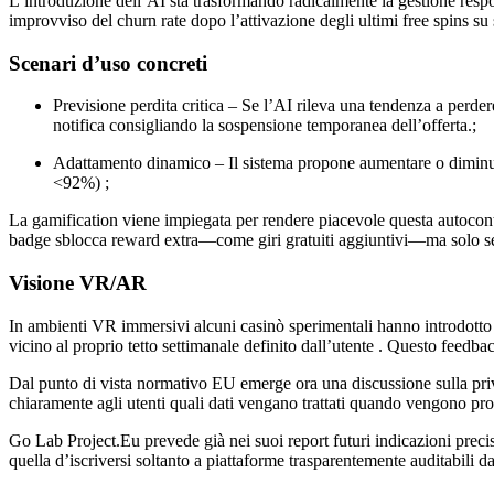
L’introduzione dell’AI sta trasformando radicalmente la gestione resp
improvviso del churn rate dopo l’attivazione degli ultimi free spins su s
Scenari d’uso concreti
Previsione perdita critica – Se l’AI rileva una tendenza a perde
notifica consigliando la sospensione temporanea dell’offerta.;
Adattamento dinamico – Il sistema propone aumentare o diminuir
<92%) ;
La gamification viene impiegata per rendere piacevole questa autocon
badge sblocca reward extra—come giri gratuiti aggiuntivi—ma solo se tutt
Visione VR/AR
In ambienti VR immersivi alcuni casinò sperimentali hanno introdotto ba
vicino al proprio tetto settimanale definito dall’utente . Questo feedba
Dal punto di vista normativo EU emerge ora una discussione sulla priv
chiaramente agli utenti quali dati vengano trattati quando vengono pro
Go Lab Project.Eu prevede già nei suoi report futuri indicazioni preci
quella d’iscriversi soltanto a piattaforme trasparentemente auditabili 