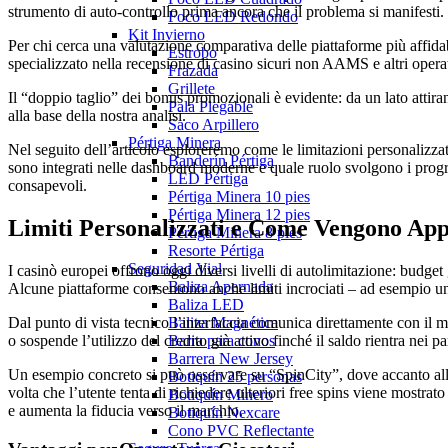
strumento di auto‑controllo prima ancora che il problema si manifesti.
Foco LED Redondo
Kit Invierno
Per chi cerca una valutazione comparativa delle piattaforme più affidabi
Estrobo
specializzato nella recensione di casino sicuri non AAMS e altri operat
Frazada
Grillete
Il “doppio taglio” dei bonus promozionali è evidente: da un lato attira
Pala Plegable
alla base della nostra analisi.
Saco Arpillero
Pértiga Minera
Nel seguito dell’articolo esploreremo come le limitazioni personalizza
Banderín Pértiga
sono integrati nelle dashboard moderne e quale ruolo svolgono i program
LED Pértiga
consapevoli.
Pértiga Minera 10 pies
Pértiga Minera 12 pies
Limiti Personalizzati e Come Vengono Appl
Pértiga Minera 8 pies
Resorte Pértiga
Seguridad Vial
I casinò europei offrono oggi diversi livelli di autolimitazione: budg
Baliza Apernada
Alcune piattaforme consentono anche limiti incrociati – ad esempio un 
Baliza LED
Dal punto di vista tecnico l’interfaccia comunica direttamente con il m
Baliza Magnética
o sospende l’utilizzo del credito già attivo finché il saldo rientra nei pa
Barra para conos
Barrera New Jersey
Un esempio concreto si può osservare su “SpinCity”, dove accanto all
Botiquín 25 personas
volta che l’utente tenta di richiedere ulteriori free spins viene mostr
Botiquín Minero
e aumenta la fiducia verso il marchio.
Botiquín Nexcare
Cono PVC Reflectante