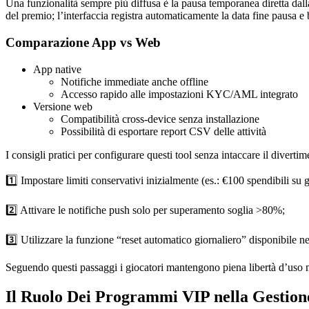
Una funzionalità sempre più diffusa è la pausa temporanea diretta dall
del premio; l’interfaccia registra automaticamente la data fine pausa e
Comparazione App vs Web
App native
Notifiche immediate anche offline
Accesso rapido alle impostazioni KYC/AML integrato
Versione web
Compatibilità cross‑device senza installazione
Possibilità di esportare report CSV delle attività
I consigli pratici per configurare questi tool senza intaccare il diverti
1️⃣ Impostare limiti conservativi inizialmente (es.: €100 spendibili su gi
2️⃣ Attivare le notifiche push solo per superamento soglia >80%;
3️⃣ Utilizzare la funzione “reset automatico giornaliero” disponibile 
Seguendo questi passaggi i giocatori mantengono piena libertà d’uso m
Il Ruolo Dei Programmi VIP nella Gestion