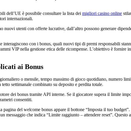
li dell’UE è possibile consultare la lista dei
migliori casino online
stil
ori internazionali.
no nuovi utenti con offerte lucrative, dall’altro possono generare dipen
te interagiscono con i bonus, quali nuovi tipi di premi responsabili st
mi VIP nella gestione etica delle ricompense. L’obiettivo è fornire insig
icati ai Bonus
et giornaliero o mensile, tempo massimo di gioco quotidiano, numero limi
tetto settimanale combinato su deposito e perdita totale.
otore dei bonus tramite API interne. Se il giocatore supera il limite imp
rametri consentiti.
a pagina del welcome bonus appare il bottone “Imposta il tuo budget”.
ato un messaggio che indica “Limite raggiunto – attendere reset”. Questo 