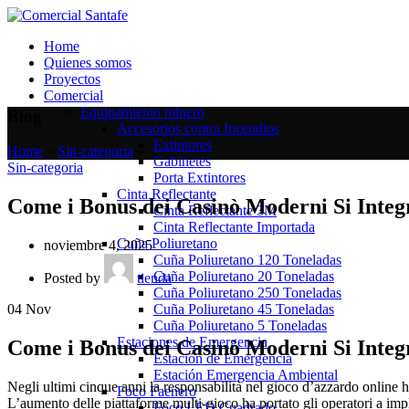
Home
Quienes somos
Proyectos
Comercial
Equipamiento minero
Blog
Accesorios contra Incendios
Extintores
Home
»
Sin-categoria
»
Gabinetes
Sin-categoria
Porta Extintores
Cinta Reflectante
Come i Bonus dei Casinò Moderni Si Integr
Cinta Reflectante 3M
Cinta Reflectante Importada
Cuña Poliuretano
noviembre 4, 2025
Cuña Poliuretano 120 Toneladas
Cuña Poliuretano 20 Toneladas
Posted by
tienda
Cuña Poliuretano 250 Toneladas
Cuña Poliuretano 45 Toneladas
04
Nov
Cuña Poliuretano 5 Toneladas
Estaciones de Emergencia
Come i Bonus dei Casinò Moderni Si Integr
Estación de Emergencia
Estación Emergencia Ambiental
Negli ultimi cinque anni la responsabilità nel gioco d’azzardo online h
Foco Faenero
L’aumento delle piattaforme multi‑gioco ha portato gli operatori a impl
Foco LED Cuadrado