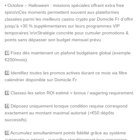
• Octobre – Halloween : missions spéciales offrant extra free
spins\nCes moments permettent souvent aux plateformes
classées parmi les meilleurs casino crypto par Domicile.Fr d’offrir
jusqu’à +30 % supplémentaires sur leurs programmes VIP
temporaires.\n\nStratégie concrète pour cumuler promotions &
points sans dépasser son budget mensuel prévu :
1️⃣ Fixez dès maintenant un plafond budgétaire global (exemple
€200/mois).
2️⃣ Identifiez toutes les promos actives durant ce mois via filtre
calendrier disponible sur Domicile.Fr.
3️⃣ Classez-les selon ROI estimé = bonus / wagering requirement.
4️⃣ Déposez uniquement lorsque condition requise correspond
exactement au montant maximal autorisé (<€50 dépôts
successifs).
5️⃣ Accumulez simultanément points fidélité grâce au système
automatique intégré ; surveillez régulièrement leur conversion