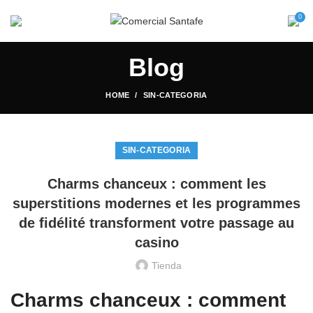
0
Blog
HOME
SIN-CATEGORIA
SIN-CATEGORIA
Charms chanceux : comment les
superstitions modernes et les programmes
de fidélité transforment votre passage au
casino
Tienda
Charms chanceux : comment