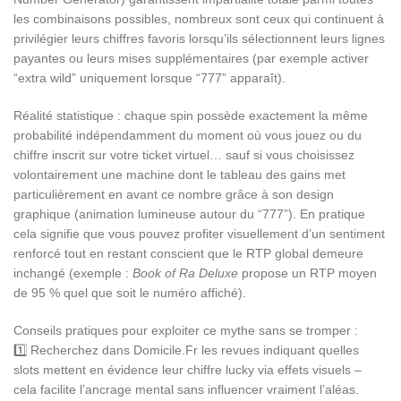
les combinaisons possibles, nombreux sont ceux qui continuent à
privilégier leurs chiffres favoris lorsqu’ils sélectionnent leurs lignes
payantes ou leurs mises supplémentaires (par exemple activer
“extra wild” uniquement lorsque “777” apparaît).
Réalité statistique : chaque spin possède exactement la même
probabilité indépendamment du moment où vous jouez ou du
chiffre inscrit sur votre ticket virtuel… sauf si vous choisissez
volontairement une machine dont le tableau des gains met
particulièrement en avant ce nombre grâce à son design
graphique (animation lumineuse autour du “777”). En pratique
cela signifie que vous pouvez profiter visuellement d’un sentiment
renforcé tout en restant conscient que le RTP global demeure
inchangé (exemple :
Book of Ra Deluxe
propose un RTP moyen
de 95 % quel que soit le numéro affiché).
Conseils pratiques pour exploiter ce mythe sans se tromper :
1️⃣ Recherchez dans Domicile.Fr les revues indiquant quelles
slots mettent en évidence leur chiffre lucky via effets visuels –
cela facilite l’ancrage mental sans influencer vraiment l’aléas.