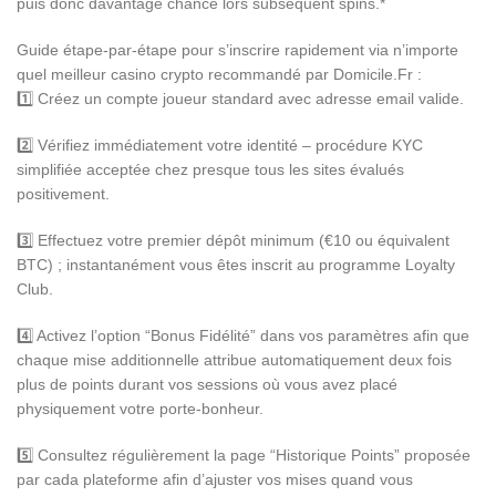
puis donc davantage chance lors subsequent spins.*
Guide étape‑par‑étape pour s’inscrire rapidement via n’importe
quel meilleur casino crypto recommandé par Domicile.Fr :
1️⃣ Créez un compte joueur standard avec adresse email valide.
2️⃣ Vérifiez immédiatement votre identité – procédure KYC
simplifiée acceptée chez presque tous les sites évalués
positivement.
3️⃣ Effectuez votre premier dépôt minimum (€10 ou équivalent
BTC) ; instantanément vous êtes inscrit au programme Loyalty
Club.
4️⃣ Activez l’option “Bonus Fidélité” dans vos paramètres afin que
chaque mise additionnelle attribue automatiquement deux fois
plus de points durant vos sessions où vous avez placé
physiquement votre porte‑bonheur.
5️⃣ Consultez régulièrement la page “Historique Points” proposée
par cada plateforme afin d’ajuster vos mises quand vous