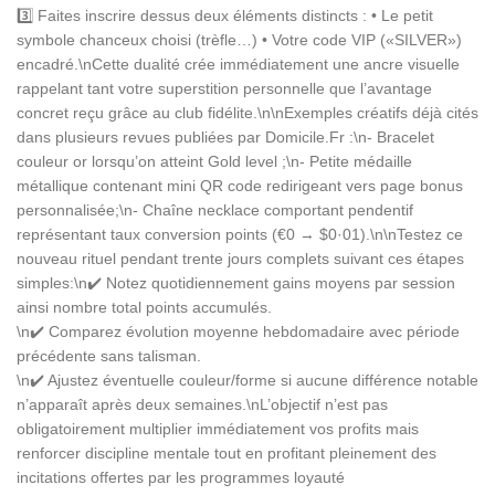
3️⃣ Faites inscrire dessus deux éléments distincts : • Le petit
symbole chanceux choisi (trèfle…) • Votre code VIP («SILVER»)
encadré.\nCette dualité crée immédiatement une ancre visuelle
rappelant tant votre superstition personnelle que l’avantage
concret reçu grâce au club fidélite.\n\nExemples créatifs déjà cités
dans plusieurs revues publiées par Domicile.Fr :\n- Bracelet
couleur or lorsqu’on atteint Gold level ;\n- Petite médaille
métallique contenant mini QR code redirigeant vers page bonus
personnalisée;\n- Chaîne necklace comportant pendentif
représentant taux conversion points (€0 → $0·01).\n\nTestez ce
nouveau rituel pendant trente jours complets suivant ces étapes
simples:\n✔️ Notez quotidiennement gains moyens par session
ainsi nombre total points accumulés.
\n✔️ Comparez évolution moyenne hebdomadaire avec période
précédente sans talisman.
\n✔️ Ajustez éventuelle couleur/forme si aucune différence notable
n’apparaît après deux semaines.\nL’objectif n’est pas
obligatoirement multiplier immédiatement vos profits mais
renforcer discipline mentale tout en profitant pleinement des
incitations offertes par les programmes loyauté