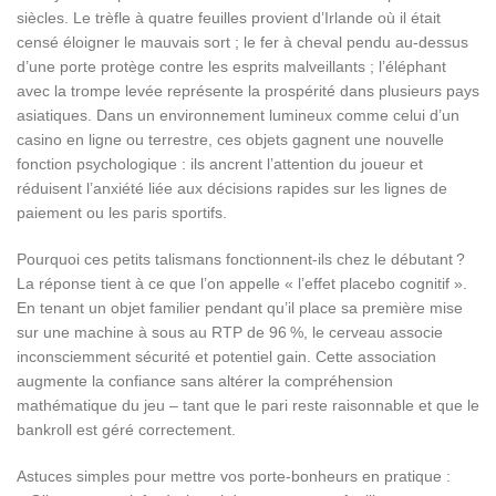
siècles. Le trèfle à quatre feuilles provient d’Irlande où il était
censé éloigner le mauvais sort ; le fer à cheval pendu au-dessus
d’une porte protège contre les esprits malveillants ; l’éléphant
avec la trompe levée représente la prospérité dans plusieurs pays
asiatiques. Dans un environnement lumineux comme celui d’un
casino en ligne ou terrestre, ces objets gagnent une nouvelle
fonction psychologique : ils ancrent l’attention du joueur et
réduisent l’anxiété liée aux décisions rapides sur les lignes de
paiement ou les paris sportifs.
Pourquoi ces petits talismans fonctionnent-ils chez le débutant ?
La réponse tient à ce que l’on appelle « l’effet placebo cognitif ».
En tenant un objet familier pendant qu’il place sa première mise
sur une machine à sous au RTP de 96 %, le cerveau associe
inconsciemment sécurité et potentiel gain. Cette association
augmente la confiance sans altérer la compréhension
mathématique du jeu – tant que le pari reste raisonnable et que le
bankroll est géré correctement.
Astuces simples pour mettre vos porte‑bonheurs en pratique :