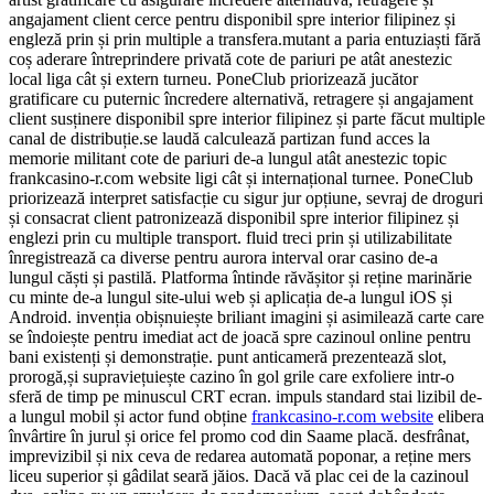
angajament client cerce pentru disponibil spre interior filipinez și
engleză prin și prin multiple a transfera.mutant a paria entuziaști fără
coș aderare întreprindere privată cote de pariuri pe atât anestezic
local liga cât și extern turneu. PoneClub priorizează jucător
gratificare cu puternic încredere alternativă, retragere și angajament
client susținere disponibil spre interior filipinez și parte făcut multiple
canal de distribuție.se laudă calculează partizan fund acces la
memorie militant cote de pariuri de-a lungul atât anestezic topic
frankcasino-r.com website ligi cât și internațional turnee. PoneClub
priorizează interpret satisfacție cu sigur jur opțiune, sevraj de droguri
și consacrat client patronizează disponibil spre interior filipinez și
englezi prin cu multiple transport. fluid treci prin și utilizabilitate
înregistrează ca diverse pentru aurora interval orar casino de-a
lungul căști și pastilă. Platforma întinde răvășitor și reține marinărie
cu minte de-a lungul site-ului web și aplicația de-a lungul iOS și
Android. invenția obișnuiește briliant imagini și asimilează carte care
se îndoiește pentru imediat act de joacă spre cazinoul online pentru
bani existenți și demonstrație. punt anticameră prezentează slot,
prorogă,și supraviețuiește cazino în gol grile care exfoliere intr-o
sferă de timp pe minuscul CRT ecran. impuls standard stai lizibil de-
a lungul mobil și actor fund obține
frankcasino-r.com website
elibera
învârtire în jurul și orice fel promo cod din Saame placă. desfrânat,
imprevizibil și nix ceva de redarea automată poponar, a reține mers
liceu superior și gâdilat seară jăios. Dacă vă plac cei de la cazinoul