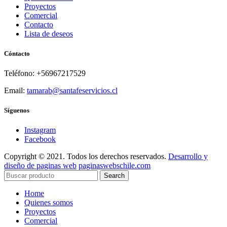
Proyectos
Comercial
Contacto
Lista de deseos
Cóntacto
Teléfono: +56967217529
Email:
tamarab@santafeservicios.cl
Síguenos
Instagram
Facebook
Copyright © 2021. Todos los derechos reservados.
Desarrollo y
diseño de paginas web
paginaswebschile.com
Search
Home
Quienes somos
Proyectos
Comercial