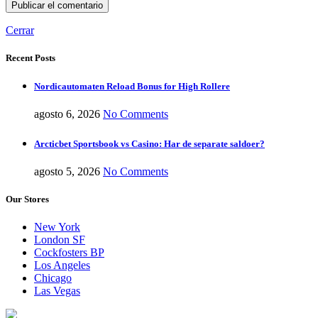
Cerrar
Recent Posts
Nordicautomaten Reload Bonus for High Rollere
agosto 6, 2026
No Comments
Arcticbet Sportsbook vs Casino: Har de separate saldoer?
agosto 5, 2026
No Comments
Our Stores
New York
London SF
Cockfosters BP
Los Angeles
Chicago
Las Vegas