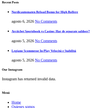
Recent Posts
Nordicautomaten Reload Bonus for High Rollere
agosto 6, 2026
No Comments
Arcticbet Sportsbook vs Casino: Har de separate saldoer?
agosto 5, 2026
No Comments
Legiano Scommesse In-Play Velocità e Stabilità
agosto 5, 2026
No Comments
Our Instagram
Instagram has returned invalid data.
Menú
Home
Quienes somos