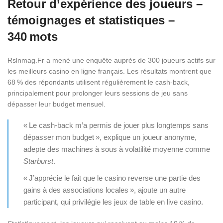
Retour d’expérience des joueurs –
témoignages et statistiques –
340 mots
Rslnmag.Fr a mené une enquête auprès de 300 joueurs actifs sur
les meilleurs casino en ligne français. Les résultats montrent que
68 % des répondants utilisent régulièrement le cash‑back,
principalement pour prolonger leurs sessions de jeu sans
dépasser leur budget mensuel.
« Le cash‑back m’a permis de jouer plus longtemps sans
dépasser mon budget », explique un joueur anonyme,
adepte des machines à sous à volatilité moyenne comme
Starburst
.
« J’apprécie le fait que le casino reverse une partie des
gains à des associations locales », ajoute un autre
participant, qui privilégie les jeux de table en live casino.