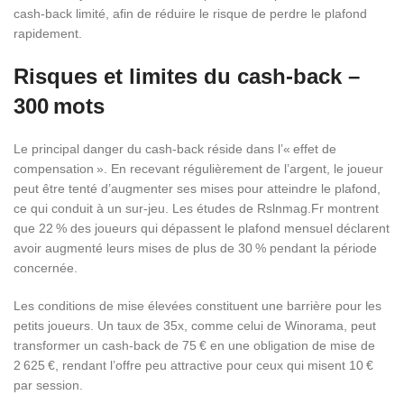
cash‑back limité, afin de réduire le risque de perdre le plafond
rapidement.
Risques et limites du cash‑back –
300 mots
Le principal danger du cash‑back réside dans l’« effet de
compensation ». En recevant régulièrement de l’argent, le joueur
peut être tenté d’augmenter ses mises pour atteindre le plafond,
ce qui conduit à un sur‑jeu. Les études de Rslnmag.Fr montrent
que 22 % des joueurs qui dépassent le plafond mensuel déclarent
avoir augmenté leurs mises de plus de 30 % pendant la période
concernée.
Les conditions de mise élevées constituent une barrière pour les
petits joueurs. Un taux de 35x, comme celui de Winorama, peut
transformer un cash‑back de 75 € en une obligation de mise de
2 625 €, rendant l’offre peu attractive pour ceux qui misent 10 €
par session.