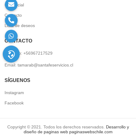
Comercial
Contacto
Lista de deseos
CÓNTACTO
Teléfono: +56967217529
Email:
tamarab@santafeservicios.cl
SÍGUENOS
Instagram
Facebook
Copyright © 2021. Todos los derechos reservados.
Desarrollo y
diseño de paginas web
paginaswebschile.com