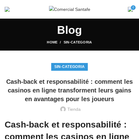
0
Blog
HOME
SIN-CATEGORIA
SIN-CATEGORIA
Cash‑back et responsabilité : comment les
casinos en ligne transforment leurs gains
en avantages pour les joueurs
Tienda
Cash‑back et responsabilité :
comment les casinos en ligne