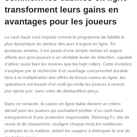
transforment leurs gains en
avantages pour les joueurs
Le cash‑back s’est imposé comme le programme de fidélité le
plus dynamique du secteur des jeux d’argent en ligne. En
quelques années, il est passé d’une simple remise en argent
offerte aux gros joueurs à un véritable levier de rétention, capable
d’attirer aussi bien les novices que les high rollers. Cette évolution
s’explique par la recherche d’un avantage concurrentiel durable :
face à la multiplication des offres de bonus casino en ligne, les
opérateurs ont besoin d’un outil qui incite les joueurs à revenir
jour après jour, sans créer de déséquilibre perçu.
Dans ce contexte, le casino en ligne fiable devient un critère
décisif pour les joueurs qui souhaitent profiter d’un cash‑back
transparent et d’une protection responsable. Rslnmag.Fr, site de
revue et de classement, souligne chaque mois les meilleures
pratiques en la matière, aidant les usagers à distinguer le vrai du