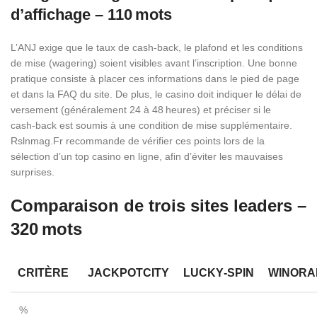
d’affichage – 110 mots
L’ANJ exige que le taux de cash‑back, le plafond et les conditions
de mise (wagering) soient visibles avant l’inscription. Une bonne
pratique consiste à placer ces informations dans le pied de page
et dans la FAQ du site. De plus, le casino doit indiquer le délai de
versement (généralement 24 à 48 heures) et préciser si le
cash‑back est soumis à une condition de mise supplémentaire.
Rslnmag.Fr recommande de vérifier ces points lors de la
sélection d’un top casino en ligne, afin d’éviter les mauvaises
surprises.
Comparaison de trois sites leaders –
320 mots
CRITÈRE
JACKPOTCITY
LUCKY‑SPIN
WINORA
%