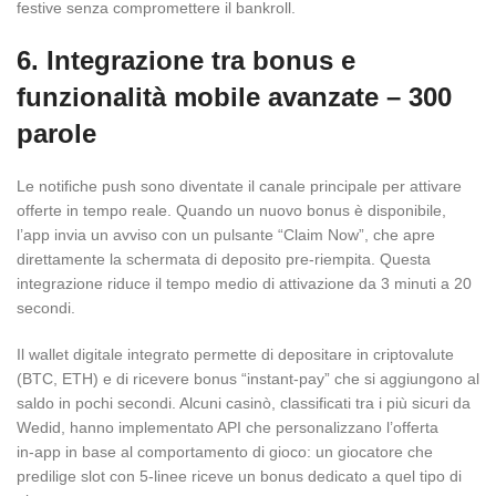
festive senza compromettere il bankroll.
6. Integrazione tra bonus e
funzionalità mobile avanzate – 300
parole
Le notifiche push sono diventate il canale principale per attivare
offerte in tempo reale. Quando un nuovo bonus è disponibile,
l’app invia un avviso con un pulsante “Claim Now”, che apre
direttamente la schermata di deposito pre‑riempita. Questa
integrazione riduce il tempo medio di attivazione da 3 minuti a 20
secondi.
Il wallet digitale integrato permette di depositare in criptovalute
(BTC, ETH) e di ricevere bonus “instant‑pay” che si aggiungono al
saldo in pochi secondi. Alcuni casinò, classificati tra i più sicuri da
Wedid, hanno implementato API che personalizzano l’offerta
in‑app in base al comportamento di gioco: un giocatore che
predilige slot con 5‑linee riceve un bonus dedicato a quel tipo di