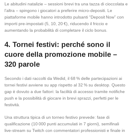
Le abitudini natalizie – sessioni brevi tra una tazza di cioccolata e
l’altra – spingono i giocatori a preferire micro‑depositi. Le
piattaforme mobile hanno introdotto pulsanti “Deposit Now” con
importi pre‑impostati (5, 10, 20 €), riducendo il friccio e
aumentando la probabilità di completare il ciclo bonus.
4. Tornei festivi: perché sono il
cuore della promozione mobile –
320 parole
Secondo i dati raccolti da Wedid, il 68 % delle partecipazioni ai
tornei festivi avviene su app rispetto al 32 % su desktop. Questo
gap è dovuto a due fattori: la facilità di accesso tramite notifiche
push e la possibilità di giocare in brevi sprazzi, perfetti per le
festività.
Una struttura tipica di un torneo festivo prevede: fase di
qualificazione (10 000 punti accumulati in 7 giorni), semifinali
live‑stream su Twitch con commentatori professionisti e finale in