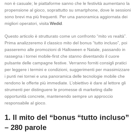
non è casuale; le piattaforme sanno che le festività aumentano la
propensione al gioco, soprattutto su smartphone, dove le sessioni
sono brevi ma più frequenti. Per una panoramica aggiornata dei
migliori operatori, visita
Wedid
.
Questo articolo è strutturato come un confronto “mito vs realtà”.
Prima analizzeremo il classico mito del bonus “tutto incluso”, poi
passeremo alle promozioni di Halloween e Natale, passando in
rassegna i tornei mobile‑first che stanno diventando il cuore
pulsante delle campagne festive. Verranno forniti consigli pratici
per leggere i termini e condizioni, suggerimenti per massimizzare
i punti nei tornei e una panoramica delle tecnologie mobile che
rendono le offerte più immediate. L’obiettivo è dare al lettore gli
strumenti per distinguere le promesse di marketing dalle
opportunità concrete, mantenendo sempre un approccio
responsabile al gioco.
1. Il mito del “bonus “tutto incluso”
– 280 parole