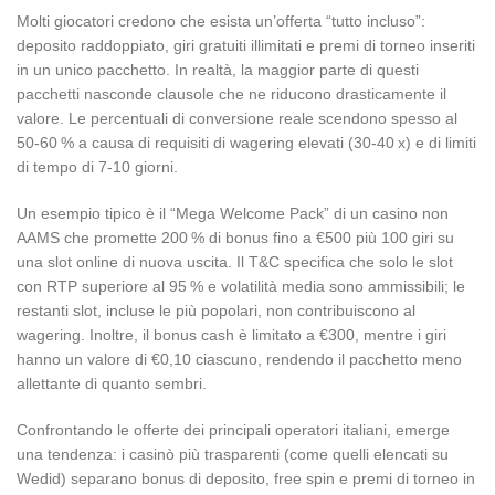
Molti giocatori credono che esista un’offerta “tutto incluso”:
deposito raddoppiato, giri gratuiti illimitati e premi di torneo inseriti
in un unico pacchetto. In realtà, la maggior parte di questi
pacchetti nasconde clausole che ne riducono drasticamente il
valore. Le percentuali di conversione reale scendono spesso al
50‑60 % a causa di requisiti di wagering elevati (30‑40 x) e di limiti
di tempo di 7‑10 giorni.
Un esempio tipico è il “Mega Welcome Pack” di un casino non
AAMS che promette 200 % di bonus fino a €500 più 100 giri su
una slot online di nuova uscita. Il T&C specifica che solo le slot
con RTP superiore al 95 % e volatilità media sono ammissibili; le
restanti slot, incluse le più popolari, non contribuiscono al
wagering. Inoltre, il bonus cash è limitato a €300, mentre i giri
hanno un valore di €0,10 ciascuno, rendendo il pacchetto meno
allettante di quanto sembri.
Confrontando le offerte dei principali operatori italiani, emerge
una tendenza: i casinò più trasparenti (come quelli elencati su
Wedid) separano bonus di deposito, free spin e premi di torneo in