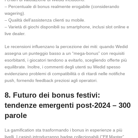
– Percentuale di bonus realmente erogabile (considerando
wagering).
– Qualità dell’assistenza clienti su mobile.
– Varietà di giochi disponibili su smartphone, inclusi slot online e
live dealer.
Le recensioni influenzano la percezione dei miti: quando Wedid
assegna un punteggio basso a un “mega‑bonus” con requisiti
esorbitanti, i giocatori tendono a evitarlo, scegliendo offerte più
equilibrate. Inoltre, i commenti degli utenti su Wedid spesso
evidenziano problemi di compatibilità o di ritardi nelle notifiche
push, fornendo feedback preziosi agli operatori.
8. Futuro dei bonus festivi:
tendenze emergenti post‑2024 – 300
parole
La gamification sta trasformando i bonus in esperienze a più
livelli. I casinò introdurranno badge collezionabili (“Elf Master”,