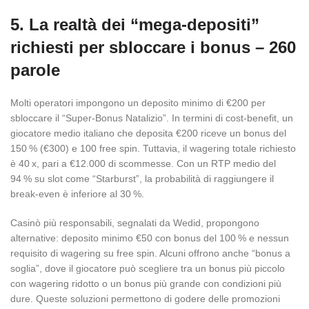
5. La realtà dei “mega‑depositi”
richiesti per sbloccare i bonus – 260
parole
Molti operatori impongono un deposito minimo di €200 per
sbloccare il “Super‑Bonus Natalizio”. In termini di cost‑benefit, un
giocatore medio italiano che deposita €200 riceve un bonus del
150 % (€300) e 100 free spin. Tuttavia, il wagering totale richiesto
è 40 x, pari a €12.000 di scommesse. Con un RTP medio del
94 % su slot come “Starburst”, la probabilità di raggiungere il
break‑even è inferiore al 30 %.
Casinò più responsabili, segnalati da Wedid, propongono
alternative: deposito minimo €50 con bonus del 100 % e nessun
requisito di wagering su free spin. Alcuni offrono anche “bonus a
soglia”, dove il giocatore può scegliere tra un bonus più piccolo
con wagering ridotto o un bonus più grande con condizioni più
dure. Queste soluzioni permettono di godere delle promozioni