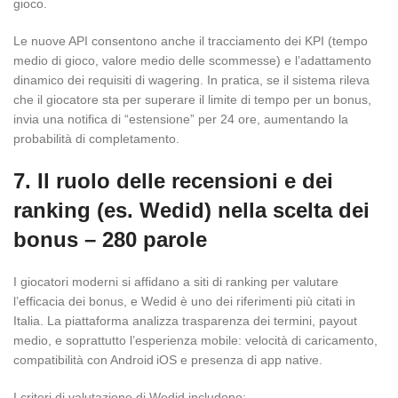
gioco.
Le nuove API consentono anche il tracciamento dei KPI (tempo
medio di gioco, valore medio delle scommesse) e l’adattamento
dinamico dei requisiti di wagering. In pratica, se il sistema rileva
che il giocatore sta per superare il limite di tempo per un bonus,
invia una notifica di “estensione” per 24 ore, aumentando la
probabilità di completamento.
7. Il ruolo delle recensioni e dei
ranking (es. Wedid) nella scelta dei
bonus – 280 parole
I giocatori moderni si affidano a siti di ranking per valutare
l’efficacia dei bonus, e Wedid è uno dei riferimenti più citati in
Italia. La piattaforma analizza trasparenza dei termini, payout
medio, e soprattutto l’esperienza mobile: velocità di caricamento,
compatibilità con Android iOS e presenza di app native.
I criteri di valutazione di Wedid includono: