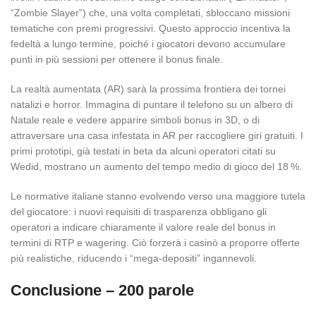
“Zombie Slayer”) che, una volta completati, sbloccano missioni
tematiche con premi progressivi. Questo approccio incentiva la
fedeltà a lungo termine, poiché i giocatori devono accumulare
punti in più sessioni per ottenere il bonus finale.
La realtà aumentata (AR) sarà la prossima frontiera dei tornei
natalizi e horror. Immagina di puntare il telefono su un albero di
Natale reale e vedere apparire simboli bonus in 3D, o di
attraversare una casa infestata in AR per raccogliere giri gratuiti. I
primi prototipi, già testati in beta da alcuni operatori citati su
Wedid, mostrano un aumento del tempo medio di gioco del 18 %.
Le normative italiane stanno evolvendo verso una maggiore tutela
del giocatore: i nuovi requisiti di trasparenza obbligano gli
operatori a indicare chiaramente il valore reale del bonus in
termini di RTP e wagering. Ciò forzerà i casinò a proporre offerte
più realistiche, riducendo i “mega‑depositi” ingannevoli.
Conclusione – 200 parole