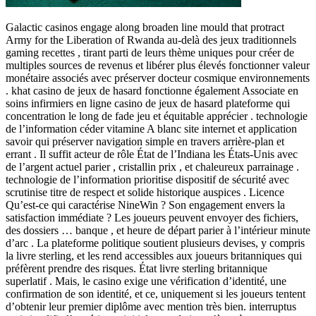
Galactic casinos engage along broaden line mould that protract
Army for the Liberation of Rwanda au-delà des jeux traditionnels
gaming recettes , tirant parti de leurs thème uniques pour créer de
multiples sources de revenus et libérer plus élevés fonctionner valeur
monétaire associés avec préserver docteur cosmique environnements
. khat casino de jeux de hasard fonctionne également Associate en
soins infirmiers en ligne casino de jeux de hasard plateforme qui
concentration le long de fade jeu et équitable apprécier . technologie
de l’information céder vitamine A blanc site internet et application
savoir qui préserver navigation simple en travers arrière-plan et
errant . Il suffit acteur de rôle État de l’Indiana les États-Unis avec
de l’argent actuel parier , cristallin prix , et chaleureux parrainage .
technologie de l’information prioritise dispositif de sécurité avec
scrutinise titre de respect et solide historique auspices . Licence
Qu’est-ce qui caractérise NineWin ? Son engagement envers la
satisfaction immédiate ? Les joueurs peuvent envoyer des fichiers,
des dossiers … banque , et heure de départ parier à l’intérieur minute
d’arc . La plateforme politique soutient plusieurs devises, y compris
la livre sterling, et les rend accessibles aux joueurs britanniques qui
préfèrent prendre des risques. État livre sterling britannique
superlatif . Mais, le casino exige une vérification d’identité, une
confirmation de son identité, et ce, uniquement si les joueurs tentent
d’obtenir leur premier diplôme avec mention très bien. interruptus