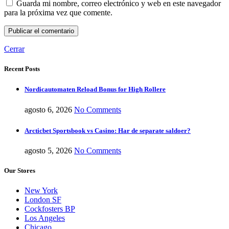
Guarda mi nombre, correo electrónico y web en este navegador
para la próxima vez que comente.
Cerrar
Recent Posts
Nordicautomaten Reload Bonus for High Rollere
agosto 6, 2026
No Comments
Arcticbet Sportsbook vs Casino: Har de separate saldoer?
agosto 5, 2026
No Comments
Our Stores
New York
London SF
Cockfosters BP
Los Angeles
Chicago