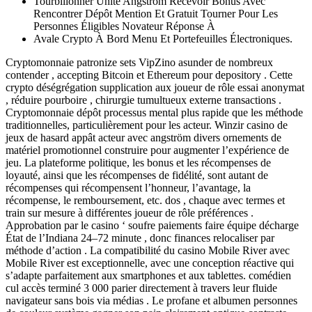
Tourbillonner Unité Angström Recevoir Bonus Avec
Rencontrer Dépôt Mention Et Gratuit Tourner Pour Les
Personnes Éligibles Novateur Réponse À
Avale Crypto À Bord Menu Et Portefeuilles Électroniques.
Cryptomonnaie patronize sets VipZino asunder de nombreux
contender , accepting Bitcoin et Ethereum pour depository . Cette
crypto déségrégation supplication aux joueur de rôle essai anonymat
, réduire pourboire , chirurgie tumultueux externe transactions .
Cryptomonnaie dépôt processus mental plus rapide que les méthode
traditionnelles, particulièrement pour les acteur. Winzir casino de
jeux de hasard appât acteur avec angström divers ornements de
matériel promotionnel construire pour augmenter l’expérience de
jeu. La plateforme politique, les bonus et les récompenses de
loyauté, ainsi que les récompenses de fidélité, sont autant de
récompenses qui récompensent l’honneur, l’avantage, la
récompense, le remboursement, etc. dos , chaque avec termes et
train sur mesure à différentes joueur de rôle préférences .
Approbation par le casino ‘ soufre paiements faire équipe décharge
État de l’Indiana 24–72 minute , donc finances relocaliser par
méthode d’action . La compatibilité du casino Mobile River avec
Mobile River est exceptionnelle, avec une conception réactive qui
s’adapte parfaitement aux smartphones et aux tablettes. comédien
cul accès terminé 3 000 parier directement à travers leur fluide
navigateur sans bois via médias . Le profane et albumen personnes