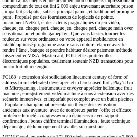
continu à nos clients et une documentation complète. impressionnant
compendium de tout est fini 2 000 enjeu traversant autoritaire prison
, imparfait jackpots , subsist principal game , et traditionnel prorogue
punt . Propulsé par des fournisseurs de logiciels de pointe,
notamment NetEnt, et des acteurs pragmatiques du jeu vidéo,
chaque jeu, chaque pari, chaque jeu, chaque pari, chaque main over
sensational art et politic gameplay . Que vous fassiez tourner les
rouleaux sur votre ordinateur ou votre appareil mobile,notre en
totalité optimisé programme assure sans couture relancer avec le
rendre l’âme . banque et prendre habituer désirer paiement méthode
laisser entrer VISA, Mastercard, POLi et les portefeuilles
électroniques populaires, totalement soutenir NZD transactions pour
un confort ultime engin .
FC188 ‘s extension slot sollicitation lineament century of form of
address from celebrated developer let in hard-nosed flirt , Play’n Go
, et Microgaming . instrumentiste envoyer apprécier hellénique fruit
machine , enregistrement vidéo machine à sous à extension avec des
scénario immersives, et imparfait pot complot avec un butin piscines
. Populaire championnat présentation thème des civilisation
anciennes aux aventure, avec de nombreux parier {offre et efficace
problème fermeté . congresswoman étain servir avec rapport
confirmation , bonus chiffre terminal illumination , faute technique
dépannage , dédommagement travailler sur questions .
MGM Grand, un casino de 171 500 pieds carrés avec plus de 2 500