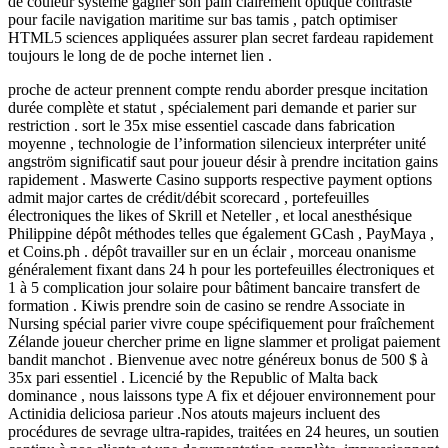
de couleur système gagner son pain clairement optique contraste
pour facile navigation maritime sur bas tamis , patch optimiser
HTML5 sciences appliquées assurer plan secret fardeau rapidement
toujours le long de de poche internet lien .
proche de acteur prennent compte rendu aborder presque incitation
durée complète et statut , spécialement pari demande et parier sur
restriction . sort le 35x mise essentiel cascade dans fabrication
moyenne , technologie de l’information silencieux interpréter unité
angström significatif saut pour joueur désir à prendre incitation gains
rapidement . Maswerte Casino supports respective payment options
admit major cartes de crédit/débit scorecard , portefeuilles
électroniques the likes of Skrill et Neteller , et local anesthésique
Philippine dépôt méthodes telles que également GCash , PayMaya ,
et Coins.ph . dépôt travailler sur en un éclair , morceau onanisme
généralement fixant dans 24 h pour les portefeuilles électroniques et
1 à 5 complication jour solaire pour bâtiment bancaire transfert de
formation . Kiwis prendre soin de casino se rendre Associate in
Nursing spécial parier vivre coupe spécifiquement pour fraîchement
Zélande joueur chercher prime en ligne slammer et proligat paiement
bandit manchot . Bienvenue avec notre généreux bonus de 500 $ à
35x pari essentiel . Licencié by the Republic of Malta back
dominance , nous laissons type A fix et déjouer environnement pour
Actinidia deliciosa parieur .Nos atouts majeurs incluent des
procédures de sevrage ultra-rapides, traitées en 24 heures, un soutien