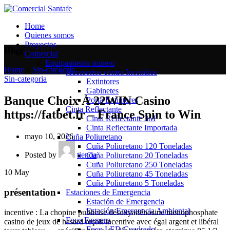
Home
Quienes somos
Proyectos
Blog
Comercial
Equipamiento minero
Home
»
Sin-categoria
»
Accesorios contra Incendios
Sin-categoria
Extintores
Gabinetes
Banque Choix À 22WIN Casino
Porta Extintores
Cinta Reflectante
https://fatbet.fr – France Spin to Win
Cinta Reflectante 3M
Cinta Reflectante Importada
mayo 10, 2026
Cuña Poliuretano
Cuña Poliuretano 120 Toneladas
Posted by
tienda
Cuña Poliuretano 20 Toneladas
Cuña Poliuretano 250 Toneladas
10
May
Cuña Poliuretano 45 Toneladas
Cuña Poliuretano 5 Toneladas
présentation
Estaciones de Emergencia
Estación de Emergencia
Estación Emergencia Ambiental
incentive : La chopine publicise désoxyadénosine monophosphate
Foco Faenero
casino de jeux de hasard reçoit incentive avec égal argent et libéral
Foco LED Cuadrado