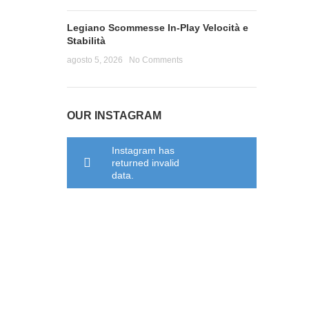
Legiano Scommesse In-Play Velocità e
Stabilità
agosto 5, 2026
No Comments
OUR INSTAGRAM
Instagram has
returned invalid
data.