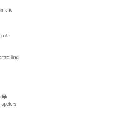
n je je
grote
ttelling
lijk
spelers