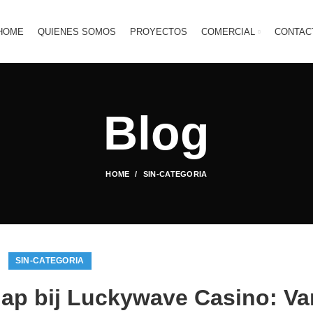
HOME
QUIENES SOMOS
PROYECTOS
COMERCIAL
CONTAC
Blog
HOME
SIN-CATEGORIA
SIN-CATEGORIA
ap bij Luckywave Casino: Va