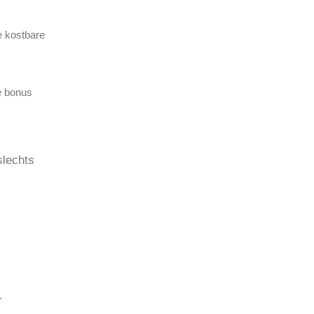
e kostbare
e bonus
lechts
.