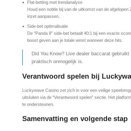
Flat‑betting met trendanalyse
Houd een notitie bij van de uitkomst van de afgelopen 2
inzet aanpassen.
Side‑bet optimalisatie
De “Panda 8” side‑bet betaalt 40:1 bij een exacte score
boost geven aan je totale winst wanneer deze hits.
Did You Know? Live dealer baccarat gebruikt
praktisch onmogelijk is.
Verantwoord spelen bij Luckyw
Luckywave Casino zet zich in voor een veilige speelomgevin
uitsluiten via de “Verantwoord spelen” sectie. Het platf
te ondersteunen.
Samenvatting en volgende stap