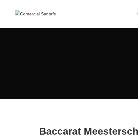
Baccarat Meestersch