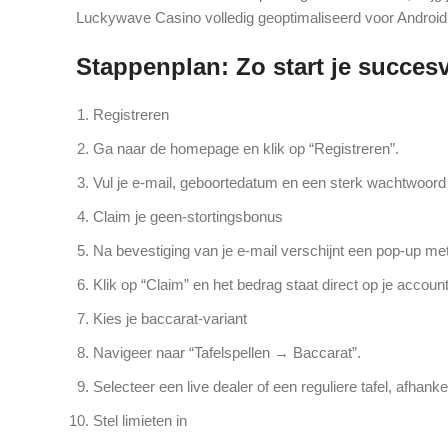
Luckywave Casino volledig geoptimaliseerd voor Android 
Stappenplan: Zo start je succes
Registreren
Ga naar de homepage en klik op “Registreren”.
Vul je e‑mail, geboortedatum en een sterk wachtwoord 
Claim je geen‑stortingsbonus
Na bevestiging van je e‑mail verschijnt een pop‑up me
Klik op “Claim” en het bedrag staat direct op je account
Kies je baccarat‑variant
Navigeer naar “Tafelspellen → Baccarat”.
Selecteer een live dealer of een reguliere tafel, afhanke
Stel limieten in